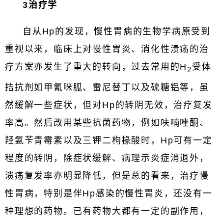
3治疗学
自从Hp的发现，慢性胃病的生物学病原受到
重视以来，临床上对慢性胃炎、消化性溃疡的治
疗方案亦发生了重大的转向，过去常用的H
受体
2
拮抗剂如甲氰咪胍、雷尼替丁以及硫糖铝等，虽
然缓解一些症状，但对Hp的转阴无效，治疗复发
率高。然后改用某些抗菌药物，例如呋喃唑酮、
羟氨苄青霉素以及三钾二枸椽酸时，Hp可有一定
程度的转阴，除症状缓解、病理示炎症消退外，
溃疡复发率亦明显降低，但是总的看来，治疗慢
性胃病，特别是伴Hp感染的慢性胃炎，还没有一
种理想的药物。已有药物大都有一定的副作用，