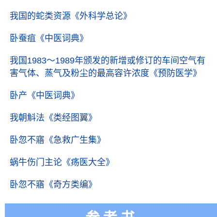
我国的蛇类资源
《外科学总论》
卧蚕疽
《中医词典》
我国1983～1989年颁发的新增或修订的车间空气有
害气体、蒸气及粉尘的最高容许浓度
《预防医学》
卧产
《中医词典》
我朝斛法
《类经图翼》
卧忽不寤
《急救广生集》
蜗牛伤门主论
《疡医大全》
卧忽不寤
《奇方类编》