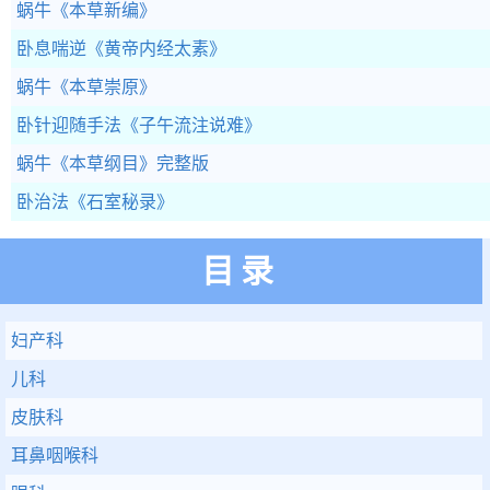
蜗牛
《本草新编》
卧息喘逆
《黄帝内经太素》
蜗牛
《本草崇原》
卧针迎随手法
《子午流注说难》
蜗牛
《本草纲目》完整版
卧治法
《石室秘录》
目录
妇产科
儿科
皮肤科
耳鼻咽喉科