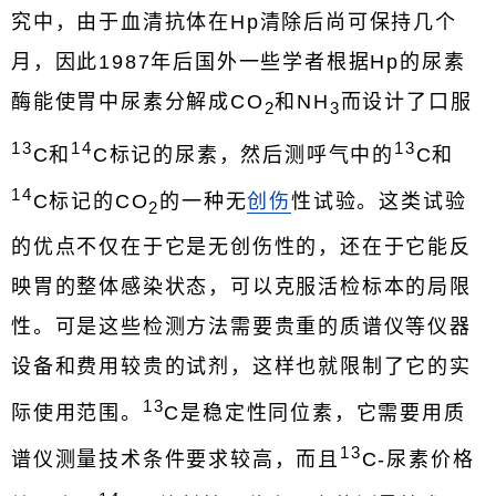
究中，由于血清抗体在Hp清除后尚可保持几个
月，因此1987年后国外一些学者根据Hp的尿素
酶能使胃中尿素分解成CO
和NH
而设计了口服
2
3
13
14
13
C和
C标记的尿素，然后测呼气中的
C和
14
C标记的CO
的一种无
创伤
性试验。这类试验
2
的优点不仅在于它是无创伤性的，还在于它能反
映胃的整体感染状态，可以克服活检标本的局限
性。可是这些检测方法需要贵重的质谱仪等仪器
设备和费用较贵的试剂，这样也就限制了它的实
13
际使用范围。
C是稳定性同位素，它需要用质
13
谱仪测量技术条件要求较高，而且
C-尿素价格