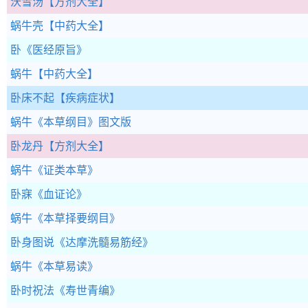
沃雪汤
【方剂大全】
蜗牛壳
【中药大全】
卧
《医经原旨》
蜗牛
【中药大全】
卧床不起
【疾病症状】
蜗牛
《本草纲目》图文版
卧龙丹
【方剂大全】
蜗牛
《证类本草》
卧寐
《血证论》
蜗牛
《本草择要纲目》
卧身图说
《达摩洗髓易筋经》
蜗牛
《本草易读》
卧时祝法
《寿世青编》