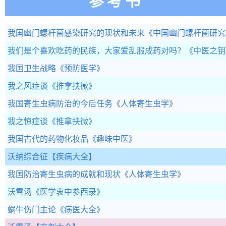
参考书
我国幽门螺杆菌感染研究的现状和未来
《中国幽门螺杆菌研究
我们是个喜欢吃药的民族，大家爱乱服成药对吗？
《中医之钥
我国卫生战略
《预防医学》
我之风症谈
《推拿抉微》
我国寄生虫病防治的今后任务
《人体寄生虫学》
我之惊症谈
《推拿抉微》
我国古代的药物化妆品
《趣味中医》
沃纳综合征
【疾病大全】
我国防治寄生虫病的成就和现状
《人体寄生虫学》
沃雪汤
《医学衷中参西录》
蜗牛伤门主论
《疡医大全》