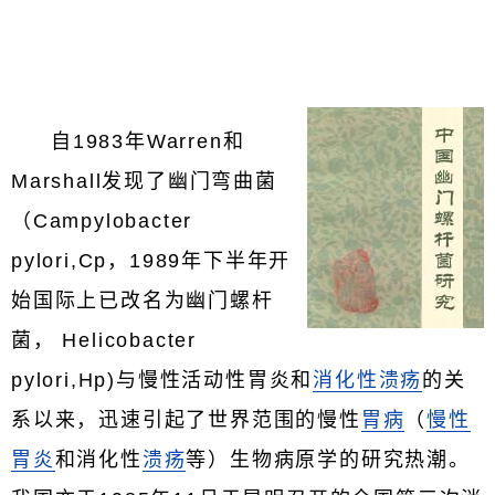
自1983年Warren和
Marshall发现了幽门弯曲菌
（Campylobacter
pylori,Cp，1989年下半年开
始国际上已改名为幽门螺杆
菌， Helicobacter
pylori,Hp)与慢性活动性胃炎和
消化性溃疡
的关
系以来，迅速引起了世界范围的慢性
胃病
（
慢性
胃炎
和消化性
溃疡
等）生物病原学的研究热潮。