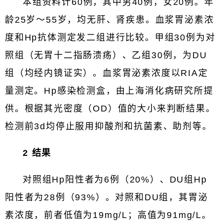
本组资料计60例，其中男40例，女20例。年
龄25岁～55岁，均无肝、肾疾患。血浆胃泌素浓
度和Hp抗体测定发二组进行比较。甲组30例为对
照组（无胃十二指肠溃疡）、乙组30例，为DU
组（均经内镜证实）。血浆胃泌素浓度以RIA定
量测定。Hp感染检测盒，由上海消化病研究所提
供。根据其光密度（OD）值的大小来判断结果。
检测前3d均停止服用抑酸剂和抗菌素、助剂等。
2 结果
对照组Hp阳性者为6例（20%）、DU组Hp
阳性者为28例（93%）。对照和DU组，其胃泌
素浓度，前者低值为19mg/L；高值为91mg/L。