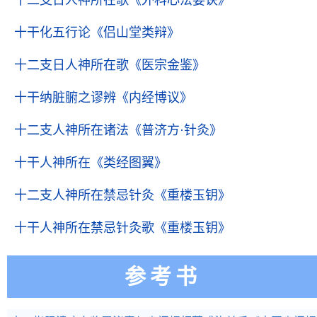
十二支日人神所在歌
《外科心法要诀》
十干化五行论
《侣山堂类辩》
十二支日人神所在歌
《医宗金鉴》
十干纳脏腑之谬辨
《内经博议》
十二支人神所在诸法
《普济方·针灸》
十干人神所在
《类经图翼》
十二支人神所在禁忌针灸
《重楼玉钥》
十干人神所在禁忌针灸歌
《重楼玉钥》
参考书