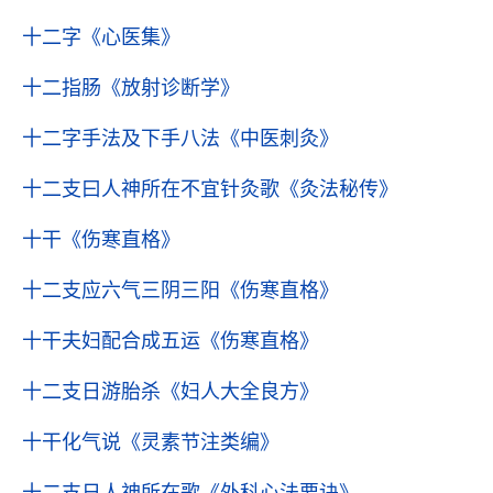
十二字
《心医集》
十二指肠
《放射诊断学》
十二字手法及下手八法
《中医刺灸》
十二支曰人神所在不宜针灸歌
《灸法秘传》
十干
《伤寒直格》
十二支应六气三阴三阳
《伤寒直格》
十干夫妇配合成五运
《伤寒直格》
十二支日游胎杀
《妇人大全良方》
十干化气说
《灵素节注类编》