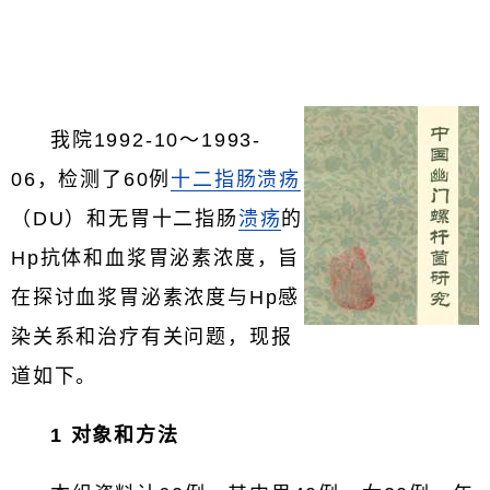
我院1992-10～1993-
06，检测了60例
十二指肠溃疡
（DU）和无胃十二指肠
溃疡
的
Hp抗体和血浆胃泌素浓度，旨
在探讨血浆胃泌素浓度与Hp感
染关系和治疗有关问题，现报
道如下。
1 对象和方法