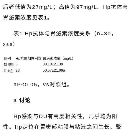
后者低值为27mg/L；高值为97mg/L。Hp抗体与
胃泌素浓度见表1。
表1 Hp抗体与胃泌素浓度关系（n=30，
x±s）
组别
Hp抗体阳性例数
胃泌素浓度（mg/L）
6
38.10±21.39
对照组
28
50.57±21.09a
DU组
aP<0.05，vs对照组。
3 讨论
Hp感染与DU有高度相关性，几乎均为阳
性。Hp定位在胃窦部粘膜与粘液之间生长、繁