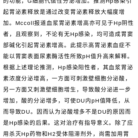
的功能，G细胞代偿性分泌增加。推测Hp感染引
起胃泌素释放是通过改变胃泌素释放大幅度增
加。Mccoll报道血浆胃泌素增高亦可见于Hp阴性
者，且观察到，不论有无Hp感染，均可造成胃窦
部碱化引起胃泌素增高。此提示高胃泌素血症不
能以胃窦表面尿素酶活性所致pH值升高来解释。
根据上述理论推测，Hp感染阳性者，其血浆胃泌
素浓度分泌增高，一方面可刺激壁细胞分泌酸，
另一方面又刺激壁细胞增生，导致酸分泌进一步
增加，酸的分泌增多，可使DU内pH值降低，从
而导致DU。因而认为泌酸增多不是DU的原因而
是Hp感染的后果。这对治疗有指导意义。除了应
用杀灭Hp药物和H2受体阻滞剂外，尚需加用胃