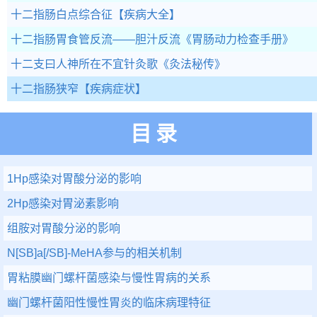
十二指肠白点综合征
【疾病大全】
十二指肠胃食管反流——胆汁反流
《胃肠动力检查手册》
十二支曰人神所在不宜针灸歌
《灸法秘传》
十二指肠狭窄
【疾病症状】
目录
1Hp感染对胃酸分泌的影响
2Hp感染对胃泌素影响
组胺对胃酸分泌的影响
N[SB]a[/SB]-MeHA参与的相关机制
胃粘膜幽门螺杆菌感染与慢性胃病的关系
幽门螺杆菌阳性慢性胃炎的临床病理特征