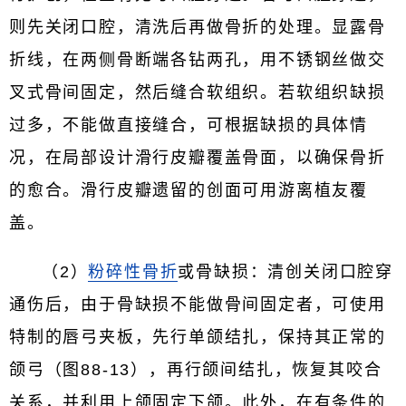
则先关闭口腔，清洗后再做骨折的处理。显露骨
折线，在两侧骨断端各钻两孔，用不锈钢丝做交
叉式骨间固定，然后缝合软组织。若软组织缺损
过多，不能做直接缝合，可根据缺损的具体情
况，在局部设计滑行皮瓣覆盖骨面，以确保骨折
的愈合。滑行皮瓣遗留的创面可用游离植友覆
盖。
（2）
粉碎性骨折
或骨缺损：清创关闭口腔穿
通伤后，由于骨缺损不能做骨间固定者，可使用
特制的唇弓夹板，先行单颌结扎，保持其正常的
颌弓（图88-13），再行颌间结扎，恢复其咬合
关系，并利用上颌固定下颌。此外，在有条件的