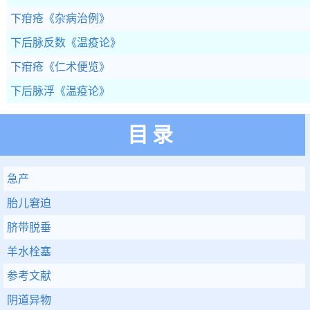
下疳疮
《杂病治例》
下后脉反数
《温疫论》
下疳疮
《仁术便览》
下后脉浮
《温疫论》
目录
急产
胎儿窘迫
脐带脱垂
羊水栓塞
参考文献
阴道异物