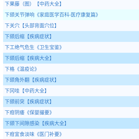
下果藤（图）
【中药大全】
下颌关节弹响
《家庭医学百科-医疗康复篇》
下关穴
【头部背面穴位】
下颌后缩
【疾病症状】
下工绝气危生
《卫生宝鉴》
下颌后缩
【疾病大全】
下格
《温疫论》
下颌角外翻
【疾病症状】
下冈哇
【中药大全】
下颌前突
【疾病症状】
下疳阴痿
《保婴撮要》
下颌下间隙感染
【疾病大全】
下疳宜食淡味
《医门补要》