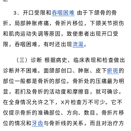
动。
3．开口受限和
吞咽困难
由于下颌骨的骨
折，局部肿胀疼痛，骨折片移位，下颌关节损伤
和肌肉运动失调等原因，致使患者出现开口受
限，吞咽困难，有时还出现
流涎
。
（三）诊断 根据病史、临床表现和检查做出
诊断并不困难。面颌部创口、肿胀、皮下
瘀斑
的
部位一般都是骨折的部位。骨折处的压痛最为明
显，若扪及骨折的活动度和摩擦音，就可确诊。
在全身情况允许之下，X片检查万不可少。它不
仅提示骨折的准确部位、方向、数目，骨折片移
位的情况和
牙齿
与骨折线的关系，而且对治疗方