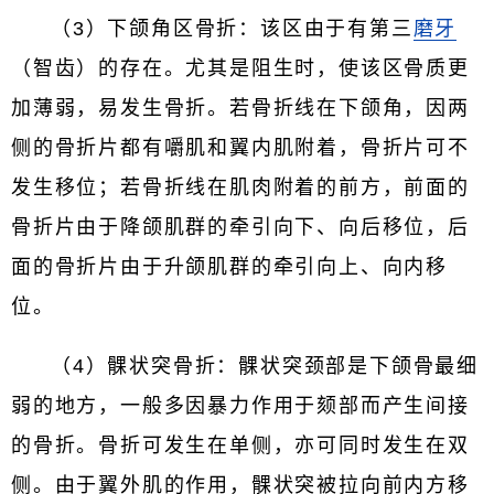
（3）下颌角区骨折：该区由于有第三
磨牙
（智齿）的存在。尤其是阻生时，使该区骨质更
加薄弱，易发生骨折。若骨折线在下颌角，因两
侧的骨折片都有嚼肌和翼内肌附着，骨折片可不
发生移位；若骨折线在肌肉附着的前方，前面的
骨折片由于降颌肌群的牵引向下、向后移位，后
面的骨折片由于升颌肌群的牵引向上、向内移
位。
（4）髁状突骨折：髁状突颈部是下颌骨最细
弱的地方，一般多因暴力作用于颏部而产生间接
的骨折。骨折可发生在单侧，亦可同时发生在双
侧。由于翼外肌的作用，髁状突被拉向前内方移