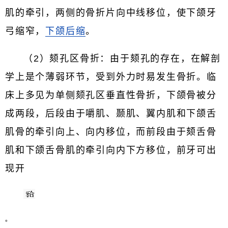
肌的牵引，两侧的骨折片向中线移位，使下颌牙
弓缩窄，
下颌后缩
。
（2）颏孔区骨折：由于颏孔的存在，在解剖
学上是个薄弱环节，受到外力时易发生骨折。临
床上多见为单侧颏孔区垂直性骨折，下颌骨被分
成两段，后段由于嚼肌、颞肌、翼内肌和下颌舌
肌骨的牵引向上、向内移位，而前段由于颏舌骨
肌和下颌舌骨肌的牵引向内下方移位，前牙可出
现开
。