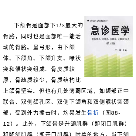
下颌骨是面部下1/3最大的
骨胳，同时也是面部唯一能活
动的骨胳。呈弓形，由下颌
体、下颌角、下颌升支、喙状
突和髁状突组成。骨皮质较
厚，骨疏质较少，骨质结构比
上颌骨坚实。但也有几处薄弱区域，如颏部正中
联合、双侧颏孔区、双侧下颌角和双侧髁状突颈
部，受到外力撞击时，均易发生
骨折
（图88-
12）。此外，下颌骨是升颌肌群（即闭口肌群）
和降颌肌群（即开口肌群）附着的地方，当下颌