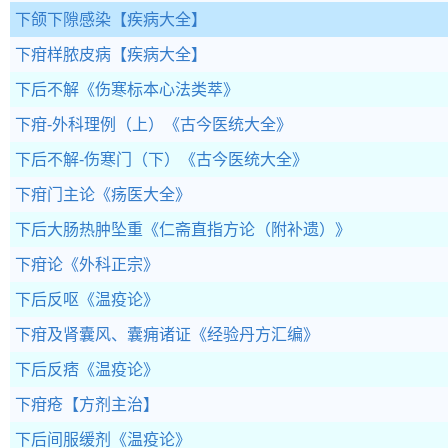
下颌下隙感染
【疾病大全】
下疳样脓皮病
【疾病大全】
下后不解
《伤寒标本心法类萃》
下疳-外科理例（上）
《古今医统大全》
下后不解-伤寒门（下）
《古今医统大全》
下疳门主论
《疡医大全》
下后大肠热肿坠重
《仁斋直指方论（附补遗）》
下疳论
《外科正宗》
下后反呕
《温疫论》
下疳及肾囊风、囊痈诸证
《经验丹方汇编》
下后反痞
《温疫论》
下疳疮
【方剂主治】
下后间服缓剂
《温疫论》