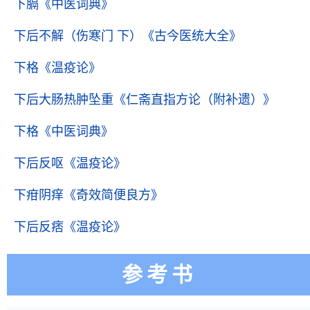
下膈
《中医词典》
下后不解（伤寒门 下）
《古今医统大全》
下格
《温疫论》
下后大肠热肿坠重
《仁斋直指方论（附补遗）》
下格
《中医词典》
下后反呕
《温疫论》
下疳阴痒
《奇效简便良方》
下后反痞
《温疫论》
参考书