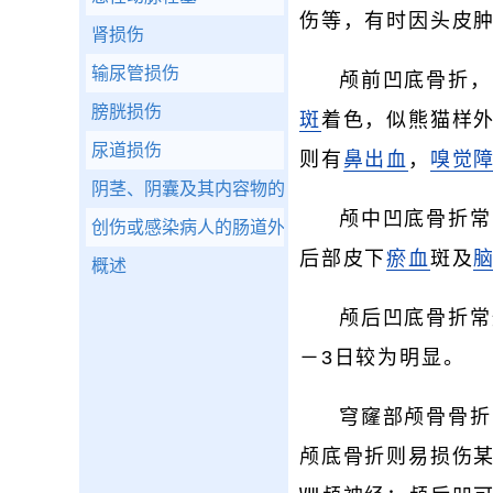
伤等，有时因头皮
肾损伤
输尿管损伤
颅前凹底骨折，
膀胱损伤
斑
着色，似熊猫样
尿道损伤
则有
鼻出血
，
嗅觉
阴茎、阴囊及其内容物的损伤
颅中凹底骨折常
创伤或感染病人的肠道外营养支持
后部皮下
瘀血
斑及
概述
颅后凹底骨折常
－3日较为明显。
穹窿部颅骨骨折
颅底骨折则易损伤