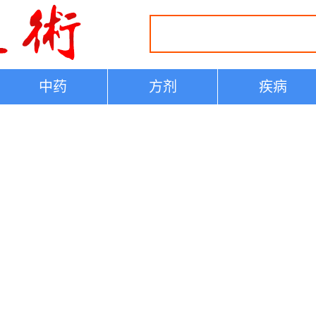
中药
方剂
疾病