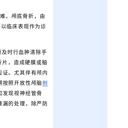
困难。颅底骨折，由
多以临床表现作为诊
须及时行血肿清除手
折片，造成硬膜或脑
应证。尤其伴有颅内
期按照开放性颅脑
创
如发现视神经管骨
液漏的处理，除严防