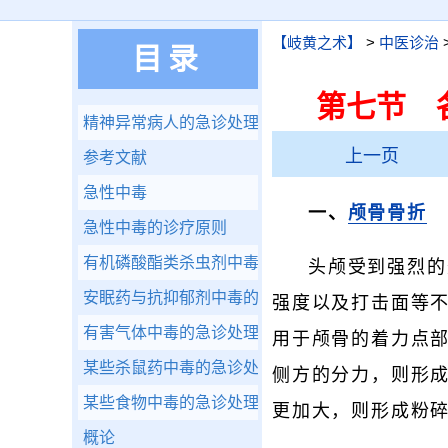
【岐黄之术】
>
中医诊治
目录
第七节 
精神异常病人的急诊处理
上一页
参考文献
急性中毒
一、
颅骨骨折
急性中毒的诊疗原则
有机磷酸酯类杀虫剂中毒的急诊处理
头颅受到强烈的
安眠药与抗抑郁剂中毒的急诊处理
强度以及打击面等
有害气体中毒的急诊处理
用于颅骨的着力点
某些杀鼠药中毒的急诊处理
侧方的分力，则形
某些食物中毒的急诊处理
更加大，则形成粉
概论