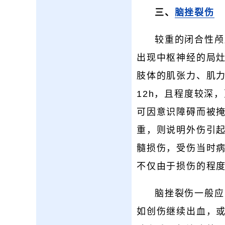
三、
脑挫裂伤
较重的闭合性颅
出现中枢神经的局灶
肢体的肌张力、肌
12h，且程度较深
可因意识障碍而被掩
重，则说明外伤引
髓损伤，受伤当时
不仅由于损伤的程
脑挫裂伤一般应
如创伤继续出血，