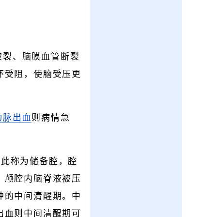
破裂、脑膜血管断裂
环受阻，使脑受压更
动脉出血
则病情急
，此称为储备腔，腔
，颅腔内脑脊液被压
肿的中间清醒期。中
出血则中间清醒期可