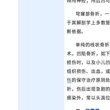
Ⅷ颅神经；颅后凹
穹窿部骨折，一
于其解剖学上多数
断依据。
单纯的线状骨折
术。凹陷骨折，如下
损伤时，以及小儿
组织损伤、出血，
伤
的保守治疗原则
折，伤后出现急剧
感染外，常以头高