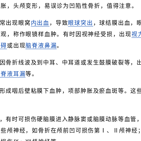
肿胀，头颅变形，易误诊为凹陷性骨折，值得注意。
常出现眼窝
内出血
，导致
眼球突出
，球结膜出血，
外观，称作眼镜样血肿。有时因视神经受损，出现
视
障碍
或出现
脑脊液鼻漏
。
因骨折线波及到中耳、中耳道或发生鼓膜破裂等，
脑脊液
耳漏
等。
形成咽后壁粘膜下血肿，项部肿胀及瘀血斑等。这些
，有时可损伤硬脑膜进入静脉窦或脑膜动脉等血管
某些颅神经，如骨折在颅前凹可损伤第Ⅰ、Ⅱ颅神经