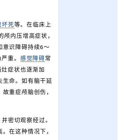
织坏死
等。在临床上
的颅内压增高症状，
如意识障碍持续6～
为严重。
感觉障碍
常
局灶症状也逐渐加
失生命。如有脑干延
。故重症颅脑创伤，
，并密切观察经过。
高。在这种情况下，