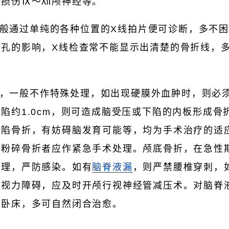
可损伤Ⅸ～Ⅻ颅神经等。
般通过单纯的各种位置的X线拍片便可诊断，多不
管孔的影响，X线检查常不能显示出清楚的骨折线，
，一般不作特殊处理，如出现硬膜外血肿时，则必
陷约1.0cm，则可造成脑受压或下陷的内板形成骨
凹陷骨折，有妨碍脑发育可能等，均为手术治疗的适
或粉碎骨折者应作紧急手术处理。颅底骨折，在急性
处理，严防感染。如有
脑脊液漏
，则严禁腰椎穿刺，
的视力障碍，应及时开颅行视神经管减压术。对脑脊
位卧床，多可自然闭合治愈。