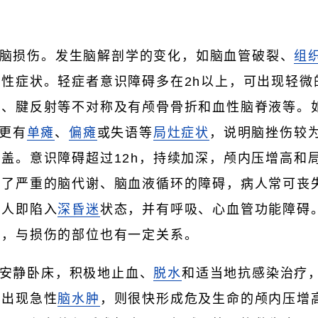
脑损伤。发生脑解剖学的变化，如脑血管破裂、
组
性症状。轻症者意识障碍多在2h以上，可出现轻微
力、腱反射等不对称及有颅骨骨折和血性脑脊液等。
，更有
单瘫
、
偏瘫
或失语等
局灶症状
，说明脑挫伤较
盖。意识障碍超过12h，持续加深，颅内压增高和
起了严重的脑代谢、脑血液循环的障碍，病人常可丧
病人即陷入
深昏迷
状态，并有呼吸、心血管功能障碍
度，与损伤的部位也有一定关系。
安静卧床，积极地止血、
脱水
和适当地抗感染治疗
或出现急性
脑水肿
，则很快形成危及生命的颅内压增