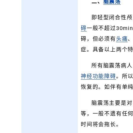
二、
脑震荡
即轻型闭合性颅
碍
一般不超过30m
碍，但必须有
头痛
症。具备以上两个
所有脑震荡病人
神经功能障碍
。所
恢复的。如伴有单
脑震荡主要是对
等，一般不遗有任
时间将会拖长。