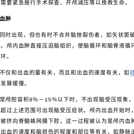
，需要紧急施行手术探查、开颅减压等以挽救生命。
血肿
同时出现，但也有时不合并脑挫裂伤者，如矢状窦
肿。颅内血肿直接压迫脑组织，使脑循环和脑脊液循
循环。
不仅和出血的量有关，而且和出血的速度有关，如
状发展缓慢。
常颅腔容积8％－15％以下时，不出现脑受压现象
。超过上述范围可出现脑受压症状。颅内出血开始时
后被挤向脊髓蛛网膜下腔，这一过程被认为是颅内血
与出血的速度和脑损伤的程度和部位等有关，如静脉