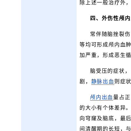
除上述一般治疗外
四、外伤性颅内
常伴随脑挫裂伤
等均可形成颅内血
加严重，形成恶生
脑受压的症状，
剧，
静脉出血
则症
颅内出血
量占正
的大小有个体差异
向穹窿及脑底，最
间清醒期的长短，