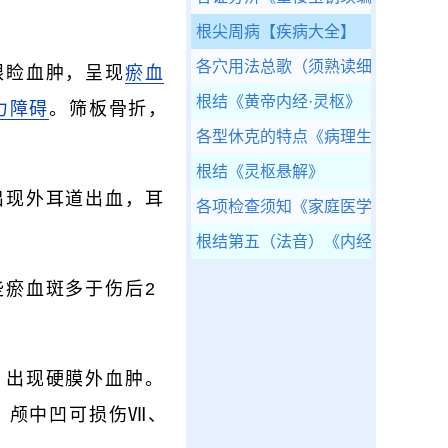
根尖周病
【疾病大全】
各穴用法总歌（须熟读细玩）
《幼
眼睑血肿，呈现
瘀血
根结
《黄帝内经·灵枢》
力障碍
。筛板骨折，
各型休克的特点
《病理生理学》
根结
《灵枢悬解》
出现外耳道出血，耳
各项检查须知
《家庭医学百科-家庭
根结第五（法音）
《内经评文》
瘀血斑多于伤后2
，出现硬膜外血肿。
；颅中凹可损伤Ⅶ、