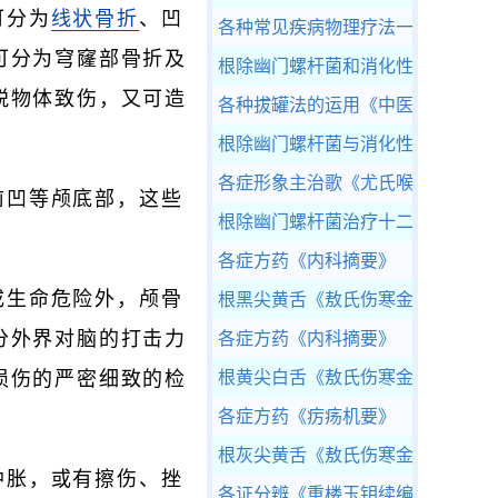
可分为
线状骨折
、凹
各种常见疾病物理疗法一览表
《理
可分为穹窿部骨折及
根除幽门螺杆菌和消化性溃疡再出
锐物体致伤，又可造
各种拔罐法的运用
《中医刺灸》
根除幽门螺杆菌与消化性溃疡的关
各症形象主治歌
《尤氏喉症指南》
前凹等颅底部，这些
根除幽门螺杆菌治疗十二指肠溃疡
各症方药
《内科摘要》
成生命危险外，颅骨
根黑尖黄舌
《敖氏伤寒金镜录》
分外界对脑的打击力
各症方药
《内科摘要》
损伤的严密细致的检
根黄尖白舌
《敖氏伤寒金镜录》
各症方药
《疠疡机要》
根灰尖黄舌
《敖氏伤寒金镜录》
肿胀，或有擦伤、挫
各证分辨
《重楼玉钥续编》