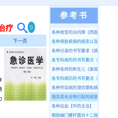
参考书
治疗
各种类型的白内障
《西医眼科学》
下一页
各种肾脏疾病的病变以及免疫荧光
各种记录的书写要求
《病历书写规
各专科病历的书写要点（二）
《病
各种各样的新生儿
《家庭医学百科-
、
各专科病历的书写要点（一）
《病
作
各种传染病的潜伏期和病人及接触
两
铬及其化合物引起的皮肤病
【疾病
力
各种出血
【中药主治】
根除幽门螺杆菌对十二指肠溃疡再