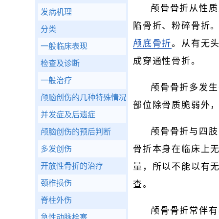
颅骨骨折从性质
发病机理
陷骨折、粉碎骨折
分类
颅底骨折
。从有无
一般临床表现
成穿通性骨折。
检查及诊断
一般治疗
颅骨骨折多发生
颅脑创伤的几种特殊情况
部位除骨质脆弱外
并发症及后遗症
颅骨骨折与四肢
颅脑创伤的预后判断
骨折本身在临床上
多发创伤
开放性骨折的治疗
量，所以不能以有
颈椎损伤
查。
脊柱外伤
颅骨骨折常伴有
急性动脉栓塞