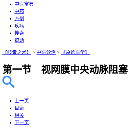
中医宝典
中药
方剂
疾病
搜索
资助
【岐黄之术】
>
中医诊治
>
《急诊医学》
第一节 视网膜中央动脉阻塞
上一页
目录
相关
下一页