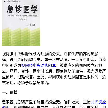
视网膜中央动脉是颈内动脉的分支，它和供应脑部的动脉一
样，彼此之间无吻合支，属于终末动脉，一旦发生阻塞，血流
中断即成为
视网膜中央动脉阻塞
，被供应区的视网膜立即缺
氧、坏死、变性。两小时以后，即使恢复了血供，视力遭受严
重破坏，很难恢复。因此，视网膜中央动脉阻塞是眼科的一危
重急症，必须予以紧急诊治。
一、症状
患眼视力急骤严重下降至光感全无。瞳孔散大，直接
对光反应
消失
。视网膜动脉显着变窄，血柱颜色发暗，常呈节段状。视