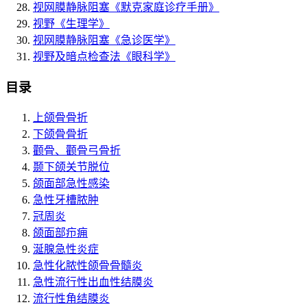
视网膜静脉阻塞
《默克家庭诊疗手册》
视野
《生理学》
视网膜静脉阻塞
《急诊医学》
视野及暗点检查法
《眼科学》
目录
上颌骨骨折
下颌骨骨折
颧骨、颧骨弓骨折
颞下颌关节脱位
颌面部急性感染
急性牙槽脓肿
冠周炎
颌面部疖痈
涎腺急性炎症
急性化脓性颌骨骨髓炎
急性流行性出血性结膜炎
流行性角结膜炎