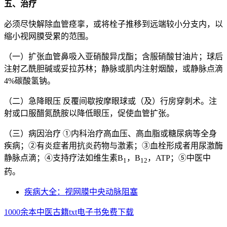
五、治疗
必须尽快解除血管痉挛，或将栓子推移到远端较小分支内，以
缩小视网膜受累的范围。
（一）扩张血管鼻吸入亚硝酸异戊酯；含服硝酸甘油片；球后
注射乙酰胆碱或妥拉苏林；静脉或肌内注射烟酸，或静脉点滴
4%碳酸氢钠。
（二）急降眼压 反覆间歇按摩眼球或（及）行房穿刺术。注
射或口服醋氮酰胺以降低眼压，促使血管扩张。
（三）病因治疗 ①内科治疗高血压、高血脂或糖尿病等全身
疾病；②有炎症者用抗炎药物与激素；③血栓形成者用尿激酶
静脉点滴；④支持疗法如维生素B
，B
，ATP；⑤中医中
1
12
药。
疾病大全：视网膜中央动脉阻塞
1000余本中医古籍txt电子书免费下载