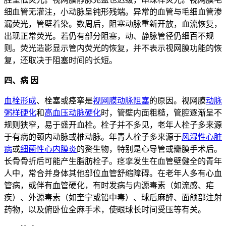
细血管无灌注，小动脉呈钝形残端。异常的血管与毛细血管渗
漏荧光，管壁着染。数周后，阻塞动脉重新开放，血流恢复，
出现正常荧光。若仍有部分阻塞，动、静脉管径仍细百不规
则。荧光造影显示管内荧光的恢复，并不表示视网膜功能的恢
复，还取决于阻塞时间的长短。
四、病 因
血栓形成
、栓塞或痉挛是
视网膜动脉阻塞
的原因。视网膜
动脉
粥样硬化
和
高血压
动脉硬化
时，管壁内面粗糙，管腔逐渐呈不
规则狭窄，易于盛开血栓。栓子并不多见，老年人栓子多来源
于有病的颈内动脉或椎动脉。年青人栓子多来源于
风湿性心脏
病
或
细菌性心内膜炎
的赘生物，特别是心导管或瓣膜手术后。
长骨骨折后可能产生脂肪栓子。痉挛发生在血管壁健全的青年
人中，常合并身体其他部位血管舒缩障碍。在老年人多有心血
管病，或伴有血管硬化，有时发病与内源毒素（如流感、疟
疾）、外源毒素（如奎宁或铅中毒）、球后麻醉、面颌部注射
药物，以及俯卧位全麻手术，使眼球长时间受压等有关。