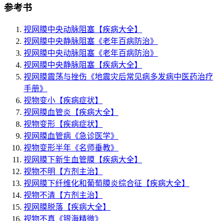
参考书
视网膜中央动脉阻塞
【疾病大全】
视网膜中央静脉阻塞
《老年百病防治》
视网膜中央动脉阻塞
《老年百病防治》
视网膜中央静脉阻塞
【疾病大全】
视网膜震荡与挫伤
《地震灾后常见病多发病中医药治疗
手册》
视物变小
【疾病症状】
视网膜血管炎
【疾病大全】
视物变形
【疾病症状】
视网膜血管病
《急诊医学》
视物变形半年
《名师垂教》
视网膜下新生血管膜
【疾病大全】
视物不明
【方剂主治】
视网膜下纤维化和葡萄膜炎综合征
【疾病大全】
视物不清
【方剂主治】
视网膜脱落
【疾病大全】
视物不真
《银海精微》