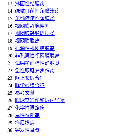
淋菌性结膜炎
绿脓杆菌性角膜溃疡
单纯疱疹性角膜炎
视网膜静脉阻塞
视网膜静脉周围炎
视网膜脱离
孔源性视网膜脱离
非孔源性视网膜脱离
海绵窦血栓性静脉炎
急性眼眶蜂窝织炎
眶上裂综合征
眶尖端综合征
参考文献
眼球穿通伤和球内异物
化学性眼烧伤
急性喉阻塞
梅尼埃病
突发性耳聋