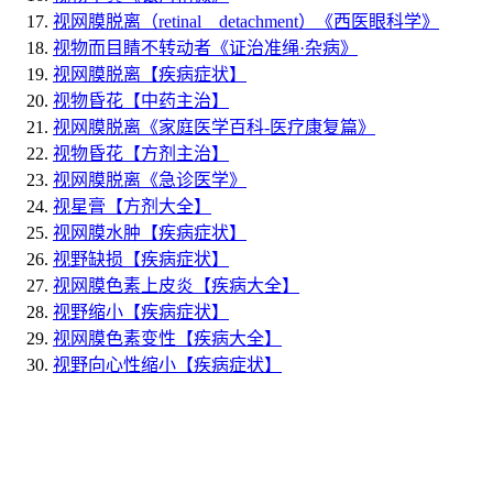
视网膜脱离（retinal detachment）
《西医眼科学》
视物而目睛不转动者
《证治准绳·杂病》
视网膜脱离
【疾病症状】
视物昏花
【中药主治】
视网膜脱离
《家庭医学百科-医疗康复篇》
视物昏花
【方剂主治】
视网膜脱离
《急诊医学》
视星膏
【方剂大全】
视网膜水肿
【疾病症状】
视野缺损
【疾病症状】
视网膜色素上皮炎
【疾病大全】
视野缩小
【疾病症状】
视网膜色素变性
【疾病大全】
视野向心性缩小
【疾病症状】