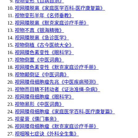
视物变形
《百病自测》
视网膜脱离
《家庭医学百科-医疗康复篇》
视物变形半年
《名师垂教》
视网膜脱离
《默克家庭诊疗手册》
视物不真
《银海精微》
视网膜脱离
《急诊医学》
视物倒植
《古今医统大全》
视网膜色素变性
《眼科学》
视物倒置
《中医词典》
视网膜色素变性
《默克家庭诊疗手册》
视物颠倒证
《中医词典》
视网膜母细胞瘤先兆
《中医疾病预测》
视物而目睛不转动者
《证治准绳·杂病》
视网膜母细胞瘤
《眼科学》
视物易形
《中医词典》
视网膜母细胞瘤
《家庭医学百科-医疗康复篇》
视星膏
《儒门事亲》
视网膜母细胞瘤
《默克家庭诊疗手册》
视咽喉七症诀
《外科全生集》