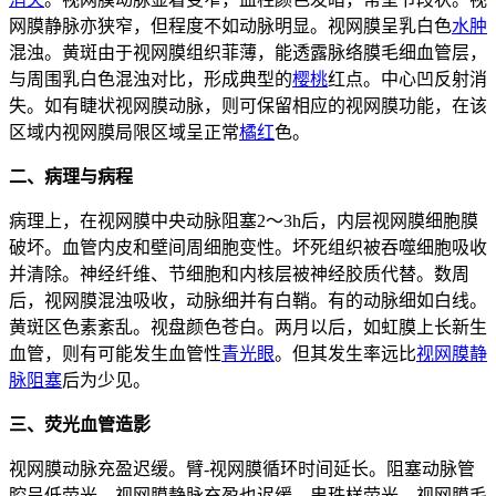
网膜静脉亦狭窄，但程度不如动脉明显。视网膜呈乳白色
水肿
混浊。黄斑由于视网膜组织菲薄，能透露脉络膜毛细血管层，
与周围乳白色混浊对比，形成典型的
樱桃
红点。中心凹反射消
失。如有睫状视网膜动脉，则可保留相应的视网膜功能，在该
区域内视网膜局限区域呈正常
橘红
色。
二、病理与病程
病理上，在视网膜中央动脉阻塞2～3h后，内层视网膜细胞膜
破坏。血管内皮和壁间周细胞变性。坏死组织被吞噬细胞吸收
并清除。神经纤维、节细胞和内核层被神经胶质代替。数周
后，视网膜混浊吸收，动脉细并有白鞘。有的动脉细如白线。
黄斑区色素紊乱。视盘颜色苍白。两月以后，如虹膜上长新生
血管，则有可能发生血管性
青光眼
。但其发生率远比
视网膜静
脉阻塞
后为少见。
三、荧光血管造影
视网膜动脉充盈迟缓。臂-视网膜循环时间延长。阻塞动脉管
腔呈低荧光。视网膜静脉充盈也迟缓，串珠样荧光。视网膜毛