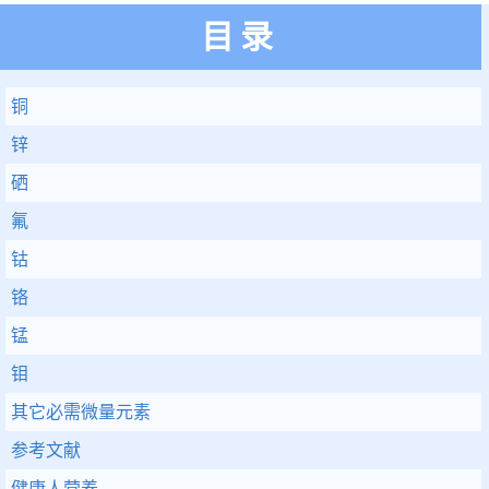
目录
铜
锌
硒
氟
钴
铬
锰
钼
其它必需微量元素
参考文献
健康人营养