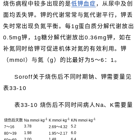
烧伤病程中较多出现的是
低钾血症
，从尿中及创
面均丢失钾。钾的代谢常常与氮代谢平行，钾丢
失时常出现负氮平衡。每1g蛋白质分解代谢放出
0.5mg钾，1g糖分解代谢放出0.36mg钾，如在
补氮同时给钾可促进机体对氮的有效利用。钾
（mmol）与氮（g）的比最好为5～6：1。
Soroff关于烧伤后不同时期钠、钾需要量见
表33-10
表33-10 烧伤后不同时间病人Na、K需要量
-1
-1
-1
烧伤后天数
Na mmol·kg
K mmol·kg
K/N mmol·kg
3.78
5.2
7～16
2.69～4.32
1.98
6.0
80～39
1.95～2.17
2.00
1.48
6.4
60～69