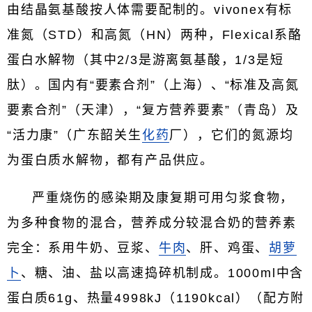
由结晶氨基酸按人体需要配制的。vivonex有标
准氮（STD）和高氮（HN）两种，Flexical系酪
蛋白水解物（其中2/3是游离氨基酸，1/3是短
肽）。国内有“要素合剂”（上海）、“标准及高氮
要素合剂”（天津），“复方营养要素”（青岛）及
“活力康”（广东韶关生
化药
厂），它们的氮源均
为蛋白质水解物，都有产品供应。
严重烧伤的感染期及康复期可用匀浆食物，
为多种食物的混合，营养成分较混合奶的营养素
完全：系用牛奶、豆浆、
牛肉
、肝、鸡蛋、
胡萝
卜
、糖、油、盐以高速捣碎机制成。1000ml中含
蛋白质61g、热量4998kJ（1190kcal）（配方附