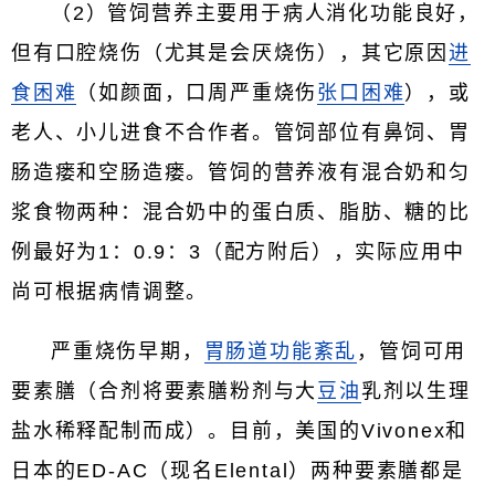
（2）管饲营养主要用于病人消化功能良好，
但有口腔烧伤（尤其是会厌烧伤），其它原因
进
食困难
（如颜面，口周严重烧伤
张口困难
），或
老人、小儿进食不合作者。管饲部位有鼻饲、胃
肠造瘘和空肠造瘘。管饲的营养液有混合奶和匀
浆食物两种：混合奶中的蛋白质、脂肪、糖的比
例最好为1：0.9：3（配方附后），实际应用中
尚可根据病情调整。
严重烧伤早期，
胃肠道功能紊乱
，管饲可用
要素膳（合剂将要素膳粉剂与大
豆油
乳剂以生理
盐水稀释配制而成）。目前，美国的Vivonex和
日本的ED-AC（现名Elental）两种要素膳都是