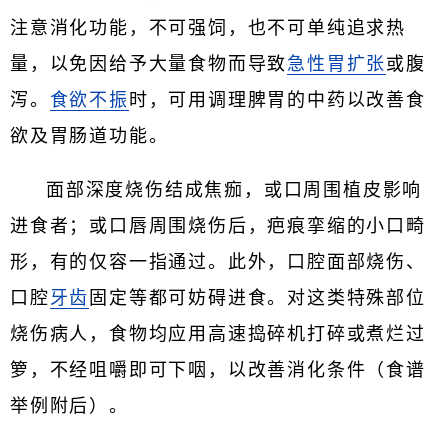
注意消化功能，不可强饲，也不可单纯追求热
量，以免因给予大量食物而导致
急性胃扩张
或腹
泻。
食欲不振
时，可用调理脾胃的中药以改善食
欲及胃肠道功能。
面部深度烧伤结成焦痂，或口周围植皮影响
进食者；或口唇周围烧伤后，疤痕挛缩的小口畸
形，有的仅容一指通过。此外，口腔面部烧伤、
口腔
牙齿
固定等都可妨碍进食。对这类特殊部位
烧伤病人，食物均应用高速捣碎机打碎或煮烂过
箩，不经咀嚼即可下咽，以改善消化条件（食谱
举例附后）。