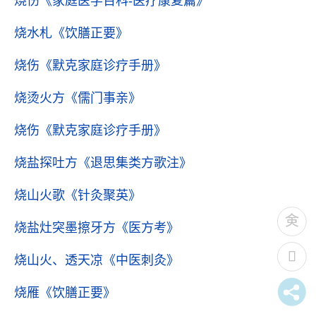
烧伤
《家庭医学百科-医疗康复篇》
烧水札
《饮膳正要》
烧伤
《默克家庭诊疗手册》
烧烫火方
《儒门事亲》
烧伤
《默克家庭诊疗手册》
烧盐探吐方
《退思集类方歌注》
烧山火歌
《针灸聚英》
烧盐灶突墨擦牙方
《医方考》
烧山火、透天凉
《中医刺灸》
烧雁
《饮膳正要》