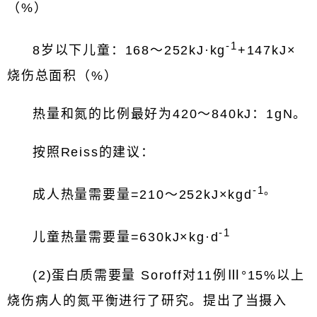
（%）
-1
8岁以下儿童：168～252kJ·kg
+147kJ×
烧伤总面积（%）
热量和氮的比例最好为420～840kJ：1gN。
按照Reiss的建议：
-1
。
成人热量需要量=210～252kJ×kgd
-1
儿童热量需要量=630kJ×kg·d
(2)蛋白质需要量 Soroff对11例Ⅲ°15%以上
烧伤病人的氮平衡进行了研究。提出了当摄入