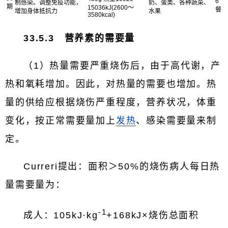
6
制感染。调整免疫功能，
奶、蛋类、各种蔬菜、
期
15036kJ(2600～
餐
增加身体抵抗力
水果
3580kcal)
33.5.3 营养素的需要量
（1）热量需要严重烧伤后，由于高代谢，产
热和氧耗增加。因此，对热量的需要也增加。热
量的供给应根据烧伤严重程度，营养状况，体重
变化，按正常需要量加上
发热
、感染需要量来制
定。
Curreri提出：面积＞50%的烧伤病人每日热
量需要量为：
-1
成人：105kJ·kg
+168kJ×烧伤总面积