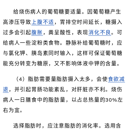
给烧伤病人的葡萄糖要适量。因葡萄糖产生
高渗压导致
上腹不适
，胃排空时间延长，糖摄入
过多会引起
腹胀
，粪呈酸性，表现
消化不良
。可
给病人一些淀粉类食物。静脉补给葡萄糖时，应
与氯化钾、胰岛素同时输入，这样可保证葡萄糖
能充分转变为糖原，又不影响体液中钾的含量。
（4）脂肪需要量脂肪摄入太多，会使
食欲减
退
，并引起胃肠功能紊乱，对肝脏亦不利。烧伤
病人一日膳食中的脂肪量，以占总热量的30%左
右为宜。
选择脂肪时，应注意脂肪的消化率。选用含