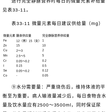
进行完全静脉营养时每日的微量元素补给量
见表33-11。
表33-11 微量元素每日建议供给量（mg）
微量元素
膳食供应量
完全静脉营养供给量
Fe
1
12（男）15（女）
Zn
15
10
Cu
2
2～3
Mn
5
2.5～5
Cr
0.2
0.05～0.2
I
0.15
0.5
Se
0.12
0.05～0.2
Co
-
0.05
⑨水分需要量：严重烧伤后，维持体液的平
衡至为重要。病人输液量减少后，每日食物含水
量及饮水量应有2500～3500ml，同时保证尿