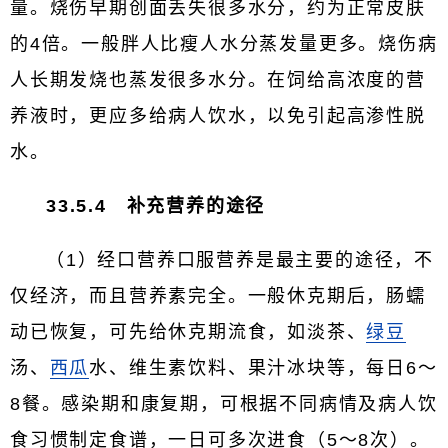
量。烧伤早期创面丢失很多水分，约为正常皮肤
的4倍。一般胖人比瘦人水分蒸发量更多。烧伤病
人长期发烧也蒸发很多水分。在饲给高浓度的营
养液时，更应多给病人饮水，以免引起高渗性脱
水。
33.5.4 补充营养的途径
（1）经口营养口服营养是最主要的途径，不
仅经济，而且营养素完全。一般休克期后，肠蠕
动已恢复，可先给休克期流食，如淡茶、
绿豆
汤、
西瓜
水、维生素饮料、果汁冰块等，每日6～
8餐。感染期和康复期，可根据不同病情及病人饮
食习惯制定食谱，一日可多次进食（5～8次）。