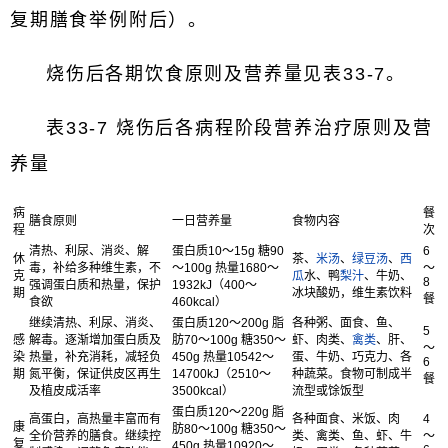
复期膳食举例附后）。
烧伤后各期饮食原则及营养量见表33-7。
表33-7 烧伤后各病程阶段营养治疗原则及营
养量
病
餐
膳食原则
一日营养量
食物内容
程
次
清热、利尿、消炎、解
蛋白质10～15g 糖90
6
休
茶、
米汤
、
绿豆汤
、
西
毒，补给多种维生素，不
～100g 热量1680～
～
克
瓜
水、鸭
梨汁
、牛奶、
8
强调蛋白质和热量，保护
1932kJ（400～
期
冰块酸奶，维生素饮料
餐
食欲
460kcal）
继续清热、利尿、消炎、
蛋白质120～200g 脂
各种粥、面食、鱼、
5
感
解毒。逐渐增加蛋白质及
肪70～100g 糖350～
虾、肉类、
禽类
、肝、
～
染
热量，补充消耗，减轻负
450g 热量10542～
蛋、牛奶、巧克力、各
6
期
氮平衡，保证供皮区再生
14700kJ（2510～
种蔬菜。食物可制成半
餐
及植皮成活率
3500kcal）
流型或馀饭型
蛋白质120～220g 脂
高蛋白，高热量丰富而有
各种面食、米饭、肉
4
康
肪80～100g 糖350～
全价营养的膳食。继续控
类、禽类、鱼、虾、牛
～
复
450g 热量10920～