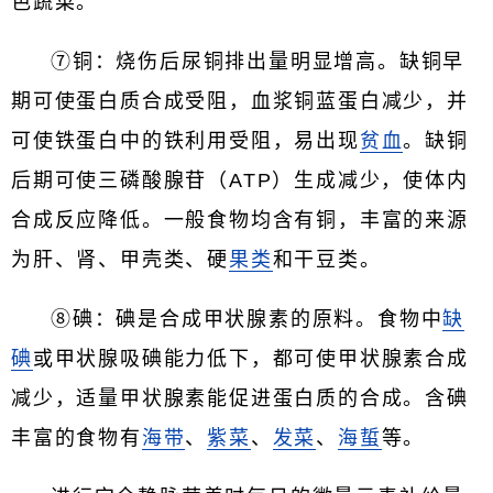
色蔬菜。
⑦铜：烧伤后尿铜排出量明显增高。缺铜早
期可使蛋白质合成受阻，血浆铜蓝蛋白减少，并
可使铁蛋白中的铁利用受阻，易出现
贫血
。缺铜
后期可使三磷酸腺苷（ATP）生成减少，使体内
合成反应降低。一般食物均含有铜，丰富的来源
为肝、肾、甲壳类、硬
果类
和干豆类。
⑧碘：碘是合成甲状腺素的原料。食物中
缺
碘
或甲状腺吸碘能力低下，都可使甲状腺素合成
减少，适量甲状腺素能促进蛋白质的合成。含碘
丰富的食物有
海带
、
紫菜
、
发菜
、
海蜇
等。