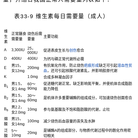
表33-9 维生素每日需要量（成人）
维
正常膳食
烧伤后需
生
主要功能
需要量
要量
素
25，
A
3,300IU
促进表皮生长与
创伤
愈合
000IU
D
400IU
400IU
为钙与磷正常代谢所必需
男15，
有抗氧化作用，防止烧伤
疤痕形成
缺乏可引起
溶血性贫
E
200mg
女12mg
血
，还可引起核酸代谢紊乱，并影响胶原代谢
K
1.0mg
合成多种凝血因子
男1.5，
促进糖代谢正常。缺乏影响氮平衡，并使机体合成脂肪
60～
B
1
90mg
女1.4mg
能力降低
男1.5，
30～
B
是机体许多重要辅酶的组成成分，可加速烧伤创面愈合
2
60mg
女1.4mg
男2.2，
B
10mg
参与氨基酸及不饱和脂肪酸的代谢，止吐
6
女2.0mg
烟
男15，
100mg
减少烧伤后血容量的丧失及水肿
酸
女14mg
泛
是辅酶A的组成部分，与物质代谢过程中的酰化作用密
5～
20mg
10mg
酸
切相关