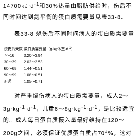
-1
14700kJ·d
和30%热量由脂肪供给时，伤后不
同时间达到氮平衡的蛋白质需要量见表33-8。
表33-8 烧伤后不同时间病人的蛋白质需要量
-1
烧伤后天数
蛋白质需要量（g·kg体重·d
）
7～16
3.20～3.94
30～39
2.02～2.53
60～69
1.44～0.51
90～99
1.08～0.51
对照
1.05～0.71
对严重烧伤病人的蛋白质需要量，成人2～
-1
-1
-1
-1
3g·kg
·d
，儿童6～8g·kg
·d
，是比较适宜
的。成人每日蛋白质摄入量最好维持在120～
±
200g之间，必须保证优质蛋白质占70
%，这对