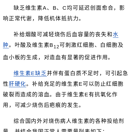
缺乏维生素A、B、C均可延迟创面愈合，影
响正常代谢，降低机体抵抗力。
补给烟酸可减轻烧伤后血容量的丧失和
水
肿
。叶酸及维生素B
可刺激红细胞、白细胞及
12
血小板的生成，对造血有显著的促进作用。
维生素E缺乏
并伴有蛋白质不足时，可引起急
性
肝硬化
。补给充足的维生素E可以防止红细胞
破裂而造成的溶血。由于维生素E有抗氧化作
用，可减少烧伤后疤痕的发生。
综合国内外对烧伤病人维生素的各种投给剂
量，并结合我国正常人需要量列表如下：