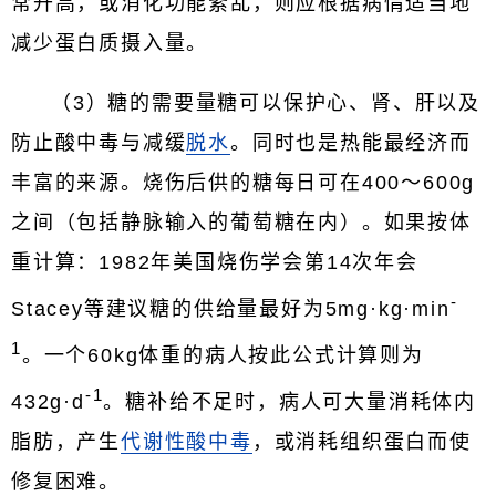
常升高，或消化功能紊乱，则应根据病情适当地
减少蛋白质摄入量。
（3）糖的需要量糖可以保护心、肾、肝以及
防止酸中毒与减缓
脱水
。同时也是热能最经济而
丰富的来源。烧伤后供的糖每日可在400～600g
之间（包括静脉输入的葡萄糖在内）。如果按体
重计算：1982年美国烧伤学会第14次年会
-
Stacey等建议糖的供给量最好为5mg·kg·min
1
。一个60kg体重的病人按此公式计算则为
-1
432g·d
。糖补给不足时，病人可大量消耗体内
脂肪，产生
代谢性酸中毒
，或消耗组织蛋白而使
修复困难。