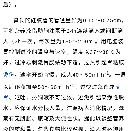
后）。
鼻饲的硅胶管的管径量好为0.15～0.25cm，
可将营养液借助输注泵于24h连续滴入或间断滴
入（2h一次，每次量为150～200ml。用电脑装
置控制进液的温度与速率；温度以37～38℃为
好，过冷易刺激胃肠蠕动不适，过热引起胃粘膜
-1
烫伤
。速率开始宜慢，成人40～50ml·h
。一周
-1
以后逐渐加至50～60ml·h
。过快过急造成
反
胃
、呕吐，鼻饲液不可过浓，避免引起高渗性脱
水。应保证水分摄入量，注意病人消化情况，观
察有无腹胀、腹泻及大便性状。据此以调整营养
液的质和量。匀浆食物比较粘稠，滴入时必须用