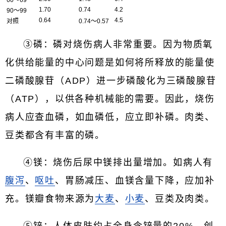
1.70
0.74
4.2
90～99
0.64
4.5
对照
0.74～0.57
③磷：磷对烧伤病人非常重要。因为物质氧
化供给能量的中心问题是如何将所释放的能量使
二磷酸腺苷（ADP）进一步磷酸化为三磷酸腺苷
（ATP），以供各种机械能的需要。因此，烧伤
病人应查血磷，如血磷低，应立即补磷。肉类、
豆类都含有丰富的磷。
④镁：烧伤后尿中镁排出量增加。如病人有
腹泻
、
呕吐
、胃肠减压、血镁含量下降，应加补
充。镁瓣食物来源为
大麦
、
小麦
、豆类及肉类。
⑤锌：人体皮肤约占全身含锌量的20%，创