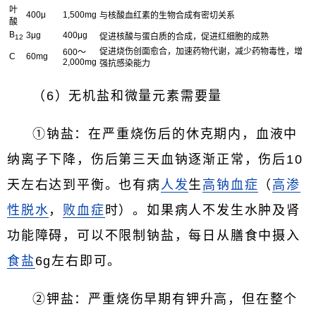
叶
400μ
1,500mg
与核酸血红素的生物合成有密切关系
酸
B
3μg
400μg
促进核酸与蛋白质的合成，促进红细胞的成熟
12
促进烧伤创面愈合，加速药物代谢，减少药物毒性，增
600～
C
60mg
2,000mg
强抗感染能力
（6）无机盐和微量元素需要量
①钠盐：在严重烧伤后的休克期内，血液中
纳离子下降，伤后第三天血钠逐渐正常，伤后10
天左右达到平衡。也有病
人发
生
高钠血症
（
高渗
性脱水
，
败血症
时）。如果病人不发生水肿及肾
功能障碍，可以不限制钠盐，每日从膳食中摄入
食盐
6g左右即可。
②钾盐：严重烧伤早期有钾升高，但在整个