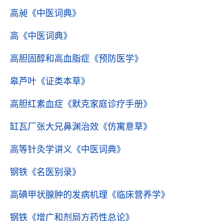
高昶
《中医词典》
高
《中医词典》
高胆固醇和高血脂症
《预防医学》
皋芦叶
《证类本草》
高胆红素血症
《默克家庭诊疗手册》
缸瓦厂张大兄鼻渊治效
《仿寓意草》
高等针灸学讲义
《中医词典》
钢铁
《名医别录》
高碘甲状腺肿的发病机理
《临床营养学》
钢铁
《增广和剂局方药性总论》