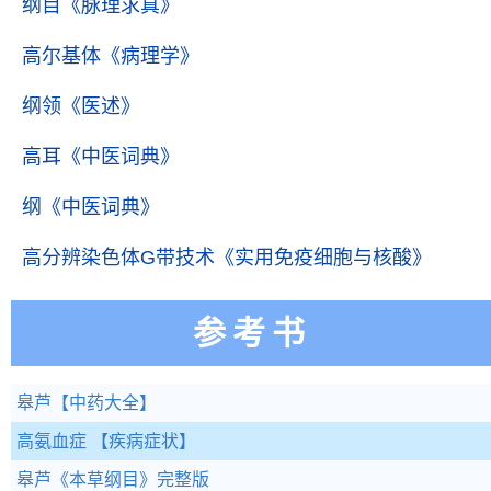
纲目
《脉理求真》
高尔基体
《病理学》
纲领
《医述》
高耳
《中医词典》
纲
《中医词典》
高分辨染色体G带技术
《实用免疫细胞与核酸》
参考书
皋芦
【中药大全】
高氨血症
【疾病症状】
皋芦
《本草纲目》完整版