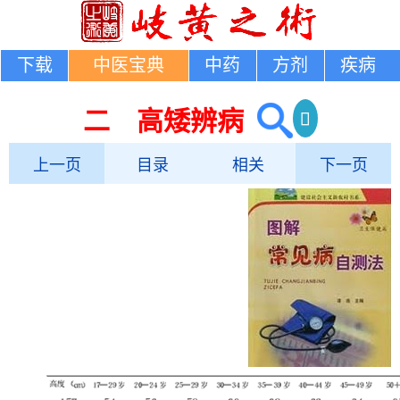
下载
中医宝典
中药
方剂
疾病
二 高矮辨病
上一页
目录
相关
下一页