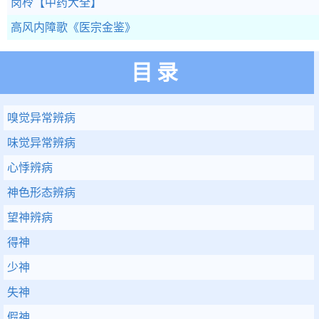
岗柃
【中药大全】
高风内障歌
《医宗金鉴》
目录
嗅觉异常辨病
味觉异常辨病
心悸辨病
神色形态辨病
望神辨病
得神
少神
失神
假神