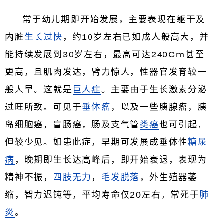
常于幼儿期即开始发展，主要表现在躯干及
内脏
生长过快
，约10岁左右已如成人般高大，并
能持续发展到30岁左右，最高可达240Cｍ甚至
更高，且肌肉发达，臂力惊人，性器官发育较一
般人早。这就是
巨人症
。主要由于生长激素分泌
过旺所致。可见于
垂体瘤
，以及一些胰腺瘤，胰
岛细胞癌，盲肠癌，肠及支气管
类癌
也可引起，
但较少见。如患此症，早期可发展成垂体性
糖尿
病
，晚期即生长达高峰后，即开始衰退，表现为
精神不振，
四肢无力
，
毛发脱落
，外生殖器萎
缩，智力迟钝等，平均寿命仅20左右，常死于
肺
炎
。