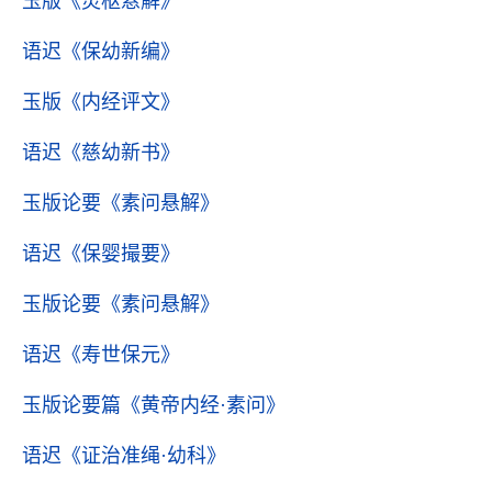
玉版
《灵枢悬解》
语迟
《保幼新编》
玉版
《内经评文》
语迟
《慈幼新书》
玉版论要
《素问悬解》
语迟
《保婴撮要》
玉版论要
《素问悬解》
语迟
《寿世保元》
玉版论要篇
《黄帝内经·素问》
语迟
《证治准绳·幼科》