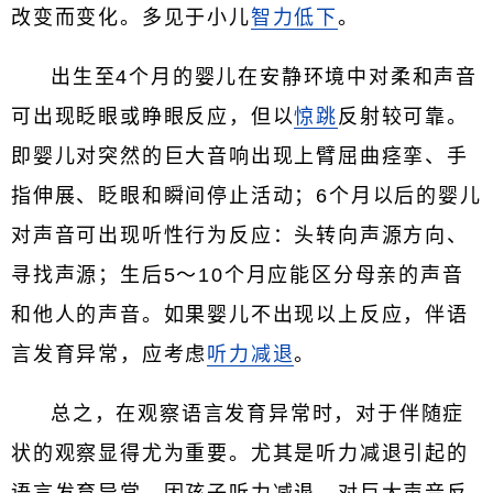
改变而变化。多见于小儿
智力低下
。
出生至4个月的婴儿在安静环境中对柔和声音
可出现眨眼或睁眼反应，但以
惊跳
反射较可靠。
即婴儿对突然的巨大音响出现上臂屈曲痉挛、手
指伸展、眨眼和瞬间停止活动；6个月以后的婴儿
对声音可出现听性行为反应：头转向声源方向、
寻找声源；生后5～10个月应能区分母亲的声音
和他人的声音。如果婴儿不出现以上反应，伴语
言发育异常，应考虑
听力减退
。
总之，在观察语言发育异常时，对于伴随症
状的观察显得尤为重要。尤其是听力减退引起的