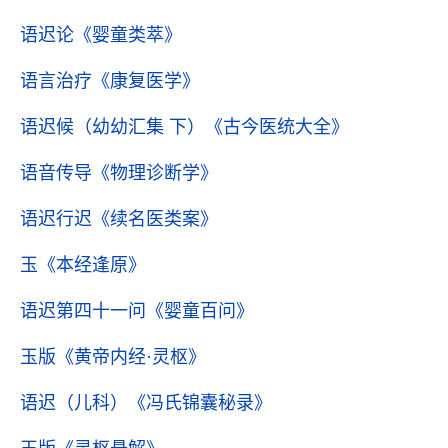
语迟论
《婴童类萃》
语言治疗
《康复医学》
语迟候（幼幼汇集 下）
《古今医统大全》
语音传导
《物理诊断学》
语迟行迟
《续名医类案》
玉
《本经逢原》
语迟第四十一问
《婴童百问》
玉版
《黄帝内经·灵枢》
语迟（儿科）
《冯氏锦囊秘录》