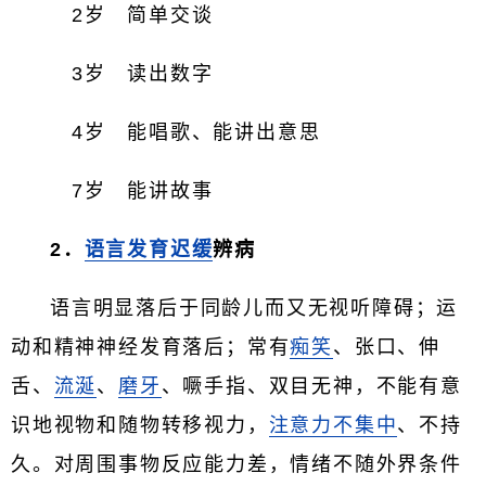
2岁 简单交谈
3岁 读出数字
4岁 能唱歌、能讲出意思
7岁 能讲故事
2．
语言发育迟缓
辨病
语言明显落后于同龄儿而又无视听障碍；运
动和精神神经发育落后；常有
痴笑
、张口、伸
舌、
流涎
、
磨牙
、噘手指、双目无神，不能有意
识地视物和随物转移视力，
注意力不集中
、不持
久。对周围事物反应能力差，情绪不随外界条件