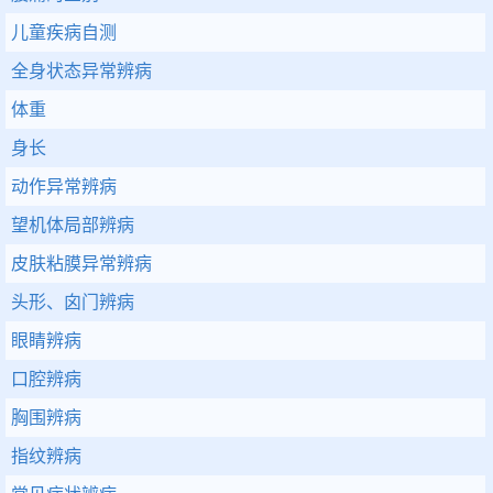
儿童疾病自测
全身状态异常辨病
体重
身长
动作异常辨病
望机体局部辨病
皮肤粘膜异常辨病
头形、囟门辨病
眼睛辨病
口腔辨病
胸围辨病
指纹辨病