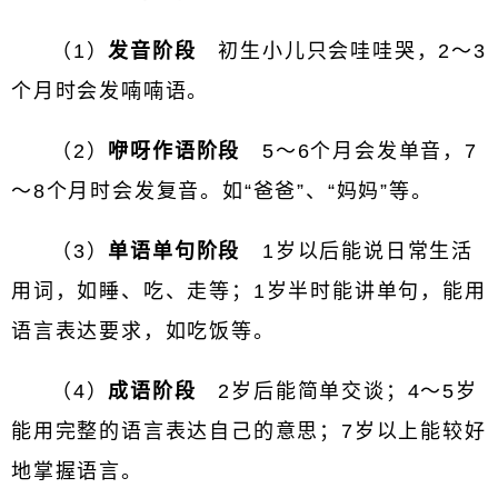
（1）
发音阶段
初生小儿只会哇哇哭，2～3
个月时会发喃喃语。
（2）
咿呀作语阶段
5～6个月会发单音，7
～8个月时会发复音。如“爸爸”、“妈妈”等。
（3）
单语单句阶段
1岁以后能说日常生活
用词，如睡、吃、走等；1岁半时能讲单句，能用
语言表达要求，如吃饭等。
（4）
成语阶段
2岁后能简单交谈；4～5岁
能用完整的语言表达自己的意思；7岁以上能较好
地掌握语言。