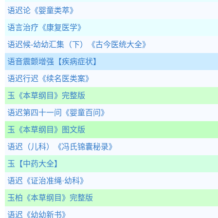
语迟论
《婴童类萃》
语言治疗
《康复医学》
语迟候-幼幼汇集（下）
《古今医统大全》
语音震颤增强
【疾病症状】
语迟行迟
《续名医类案》
玉
《本草纲目》完整版
语迟第四十一问
《婴童百问》
玉
《本草纲目》图文版
语迟（儿科）
《冯氏锦囊秘录》
玉
【中药大全】
语迟
《证治准绳·幼科》
玉柏
《本草纲目》完整版
语迟
《幼幼新书》