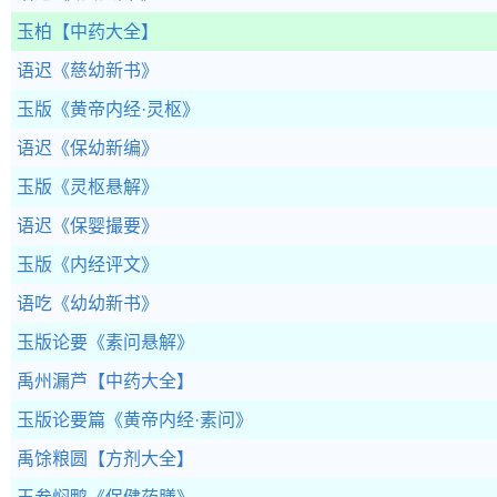
玉柏
【中药大全】
语迟
《慈幼新书》
玉版
《黄帝内经·灵枢》
语迟
《保幼新编》
玉版
《灵枢悬解》
语迟
《保婴撮要》
玉版
《内经评文》
语吃
《幼幼新书》
玉版论要
《素问悬解》
禹州漏芦
【中药大全】
玉版论要篇
《黄帝内经·素问》
禹馀粮圆
【方剂大全】