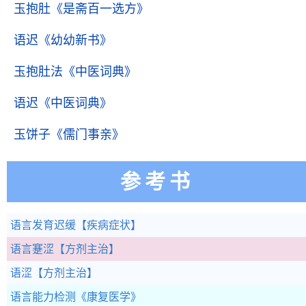
玉抱肚
《是斋百一选方》
语迟
《幼幼新书》
玉抱肚法
《中医词典》
语迟
《中医词典》
玉饼子
《儒门事亲》
参考书
语言发育迟缓
【疾病症状】
语言蹇涩
【方剂主治】
语涩
【方剂主治】
语言能力检测
《康复医学》