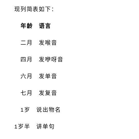
现列简表如下：
年龄
语言
二月 发喉音
四月 发咿呀音
六月 发单音
七月 发复音
1岁 说出物名
1岁半 讲单句