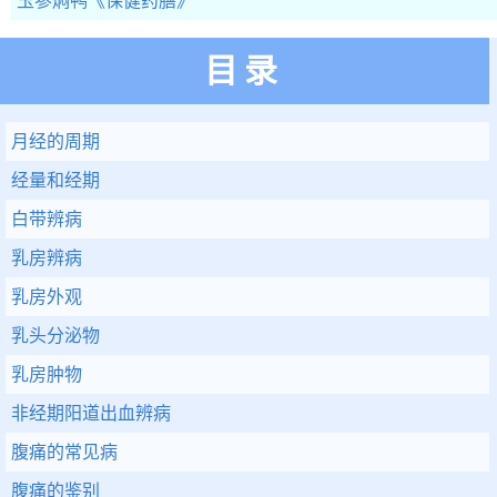
玉参焖鸭
《保健药膳》
目录
月经的周期
经量和经期
白带辨病
乳房辨病
乳房外观
乳头分泌物
乳房肿物
非经期阳道出血辨病
腹痛的常见病
腹痛的鉴别