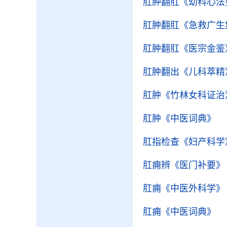
肛肿翻肛
《幼科心法
肛肿翻肛
《急救广生
肛肿翻肛
《医宗金鉴
肛肿翻出
《儿科萃精
肛肿
《竹林女科证治
肛肿
《中医词典》
肛指检查
《妇产科学
肛痈辨
《医门补要》
肛痈
《中医外科学》
肛痈
《中医词典》