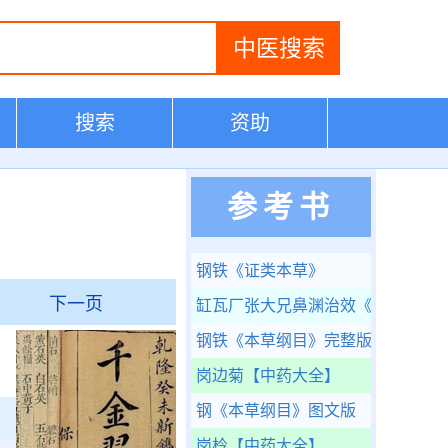
搜索
资助
参考书
钢铁
《证类本草》
下一页
缸瓦厂张大兄鼻渊治效
《仿寓意草
钢铁
《本草纲目》完整版
岗边菊
【中药大全】
钢
《本草纲目》图文版
岗柃
【中药大全】