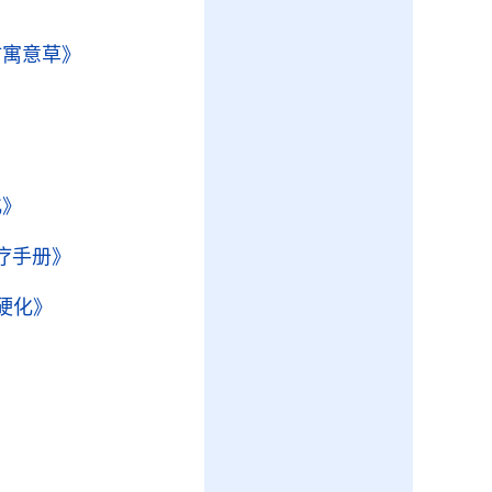
仿寓意草》
化》
疗手册》
硬化》