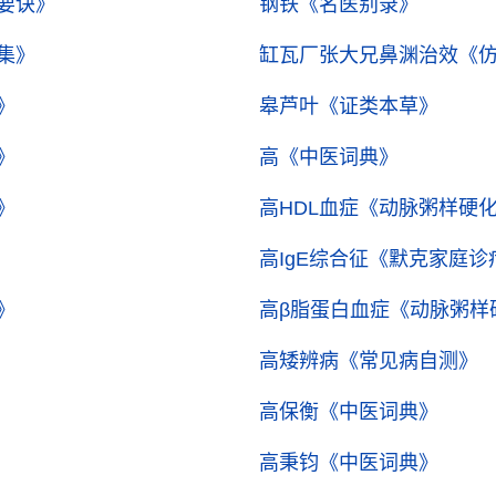
要诀》
钢铁
《名医别录》
集》
缸瓦厂张大兄鼻渊治效
《
》
皋芦叶
《证类本草》
》
高
《中医词典》
》
高HDL血症
《动脉粥样硬
高IgE综合征
《默克家庭诊
》
高β脂蛋白血症
《动脉粥样
高矮辨病
《常见病自测》
高保衡
《中医词典》
高秉钧
《中医词典》