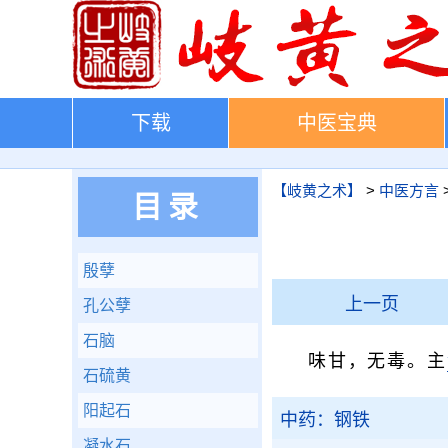
下载
中医宝典
【岐黄之术】
>
中医方言
目录
殷孽
上一页
孔公孽
石脑
味甘，无毒。主
石硫黄
阳起石
中药：钢铁
凝水石