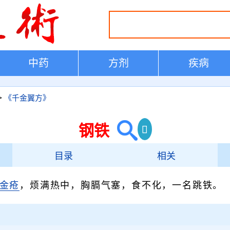
中药
方剂
疾病
>
《千金翼方》
钢铁
目录
相关
金疮
，烦满热中，胸膈气塞，食不化，一名跳铁。