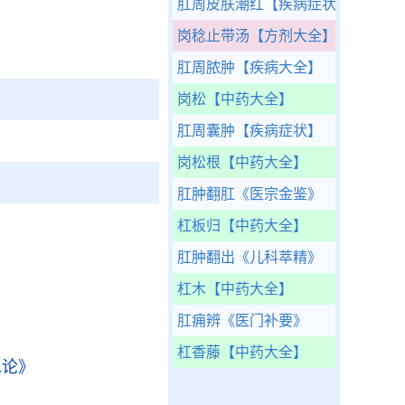
肛周皮肤潮红
【疾病症状】
岗稔止带汤
【方剂大全】
肛周脓肿
【疾病大全】
岗松
【中药大全】
肛周囊肿
【疾病症状】
岗松根
【中药大全】
肛肿翻肛
《医宗金鉴》
杠板归
【中药大全】
肛肿翻出
《儿科萃精》
杠木
【中药大全】
肛痈辨
《医门补要》
杠香藤
【中药大全】
总论》