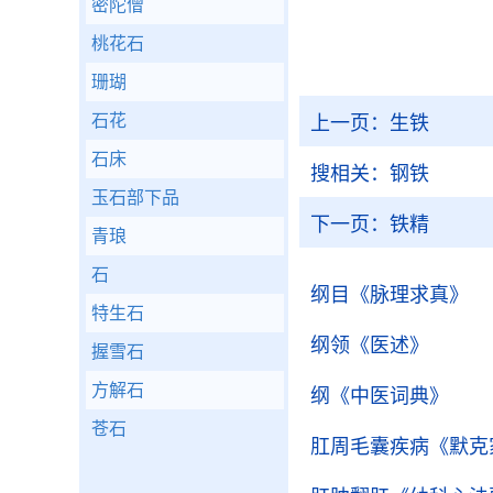
密陀僧
桃花石
珊瑚
石花
上一页：
生铁
石床
搜相关：
钢铁
玉石部下品
下一页：
铁精
青琅
石
纲目
《脉理求真》
特生石
纲领
《医述》
握雪石
方解石
纲
《中医词典》
苍石
肛周毛囊疾病
《默克