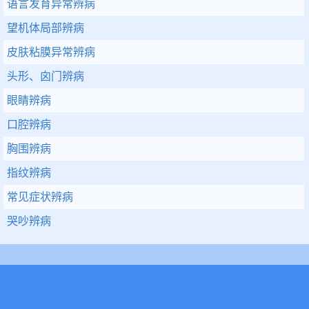
语言发育异常辨病
望机体局部辨病
皮肤粘膜异常辨病
头形、囟门辨病
眼睛辨病
口腔辨病
胸围辨病
指纹辨病
常见症状辨病
哭吵辨病