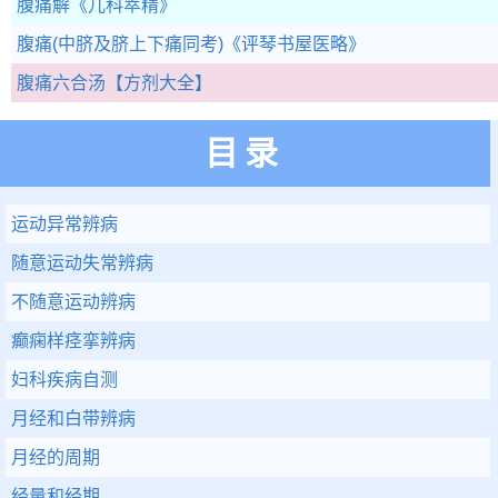
腹痛解
《儿科萃精》
腹痛(中脐及脐上下痛同考)
《评琴书屋医略》
腹痛六合汤
【方剂大全】
目录
运动异常辨病
随意运动失常辨病
不随意运动辨病
癫痫样痉挛辨病
妇科疾病自测
月经和白带辨病
月经的周期
经量和经期