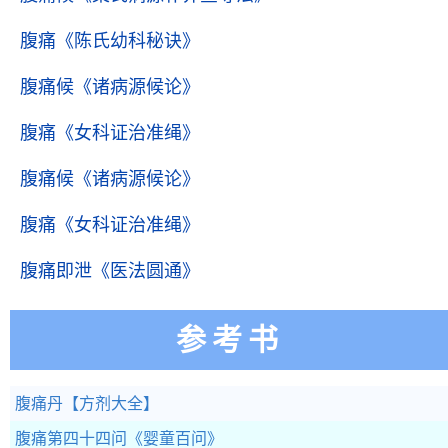
腹痛
《陈氏幼科秘诀》
腹痛候
《诸病源候论》
腹痛
《女科证治准绳》
腹痛候
《诸病源候论》
腹痛
《女科证治准绳》
腹痛即泄
《医法圆通》
参考书
腹痛丹
【方剂大全】
腹痛第四十四问
《婴童百问》