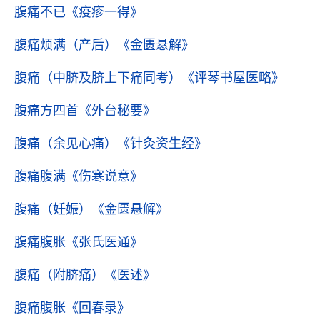
腹痛不已
《疫疹一得》
腹痛烦满（产后）
《金匮悬解》
腹痛（中脐及脐上下痛同考）
《评琴书屋医略》
腹痛方四首
《外台秘要》
腹痛（余见心痛）
《针灸资生经》
腹痛腹满
《伤寒说意》
腹痛（妊娠）
《金匮悬解》
腹痛腹胀
《张氏医通》
腹痛（附脐痛）
《医述》
腹痛腹胀
《回春录》