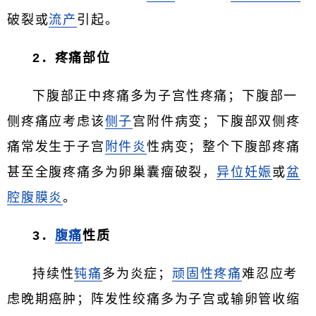
破裂或
流产
引起。
2．疼痛部位
下腹部正中疼痛多为子宫性疼痛；下腹部一
侧疼痛应考虑该
侧子
宫附件病变；下腹部双侧疼
痛常发生于子宫
附件炎
性病变；整个下腹部疼痛
甚至全腹疼痛多为卵巢囊瘤破裂，
异位妊娠
或
盆
腔腹膜炎
。
3．
腹痛
性质
持续性
钝痛
多为炎症；
顽固性疼痛
难忍应考
虑晚期癌肿；阵发性绞痛多为子宫或输卵管收缩