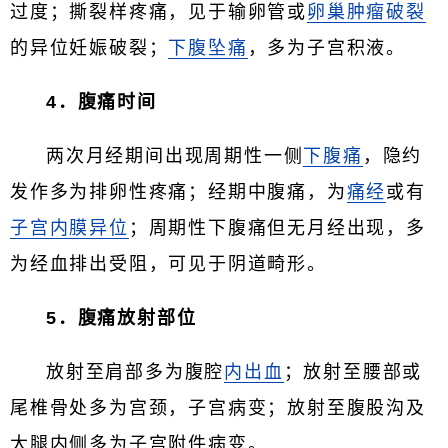
过度；撕裂样疼痛，见于输卵管或
卵巢肿瘤破裂
的异位妊娠破裂；
下腹坠痛
，多为子宫积液。
4．腹痛时间
两次月经期间出现周期性一侧
下腹痛
，隐约
发作多为排卵性疼痛；经期中腹痛，为
痛经
或有
子宫内膜异位
；周期性下腹痛但无月经出现，多
为经血排出受阻，可见于阴道畸形。
5．腹痛放射部位
放射至肩部多为腹腔
内出血
；放射至腰部或
尾椎骨处多为宫颈，子宫病变；放射至腹股沟及
大腿内侧多为子宫附件病变。