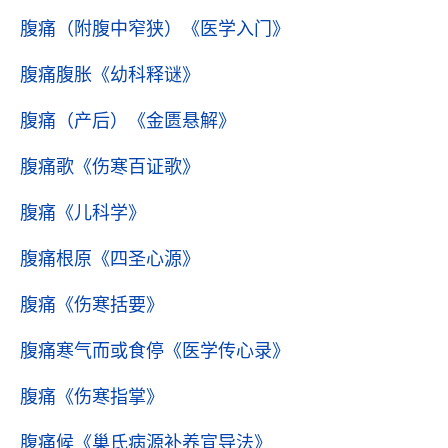
腹痛（附腹中窄狭）
《医学入门》
腹痛腹胀
《幼科释谜》
腹痛（产后）
《金匮悬解》
腹痛歌
《伤寒百证歌》
腹痛
《儿科学》
腹痛根原
《四圣心源》
腹痛
《伤寒括要》
腹痛寒气而或食停
《医学传心录》
腹痛
《伤寒指掌》
腹痛候
《巢氏病源补养宣导法》