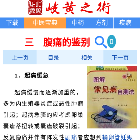
下载
中医宝典
中药
方剂
疾病
三 腹痛的鉴别
上一页
目录
相关
下一页
1．起病缓急
起病缓慢而逐渐加重的，
多为内生殖器炎症或恶性肿瘤
引起；起病急骤的应考虑卵巢
囊瘤蒂扭转或囊瘤破裂引起；
反复隐痛并伴有阵发性
剧痛
者应想到
输卵管妊娠