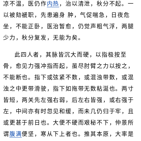
凉不温，医仍作
内热
，治以清泄，秋分不起。一
以被劾褫职，先患遍身 肿，气促喘急，日夜危
坐，不能正卧，医治暂愈，仍觉声粗气浮，两腿
少力，秋分复发，无能为矣。
此四人者，其脉皆沉大而硬，以指极按至
骨，愈见力强冲指而起，虽尽肘臂之力以按之，
不能断也。指下或弦紧不数，或混浊带数，或混
浊之中更带滑驶，指下如拖带无数粘涎也。两寸
皆短，两关先左强右弱，后左右皆强，或右强于
左，中间亦有时忽见和缓，而未几仍归于牢，且
或更甚于前日也。大便不硬而艰秘不下，仲景所
谓
腹满
便坚，寒从下上者也。推其本原，大率是