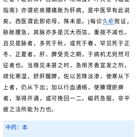
指南》亦谓疟疾腰痛胀为肝病，是中医早有此说
矣。西医谓此即疟母，殊未是。)每诊
久疟
败证，
胁胀腰急，其脉亦多是沉大而弦，重按不减也。
且见是脉者，多死于秋，或死于春，罕见死于正
冬、正夏者。肝、脾受克之期，于病机尤宛然可
征者也。当微见未甚之时，急用芳香宣发之剂，
疏化寒湿，舒肝醒脾，佐以苦降淡渗，使寒从下
上者，仍从下出；加以行血通络，使腠理瘀痹
者，渐得开通，或可挽回一二。峻药急服，非平
疲之法所能为力也。
中药：本