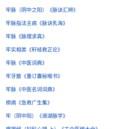
牢脉（阴中之阳）
《脉诀汇辨》
牢脉指法主病
《脉诀乳海》
牢脉
《脉理求真》
牢实相类
《轩岐救正论》
牢脉
《中医词典》
牢牙散
《重订囊秘喉书》
牢脉
《中医名词词典》
痨病
《急救广生集》
牢（阴中阳）
《濒湖脉学》