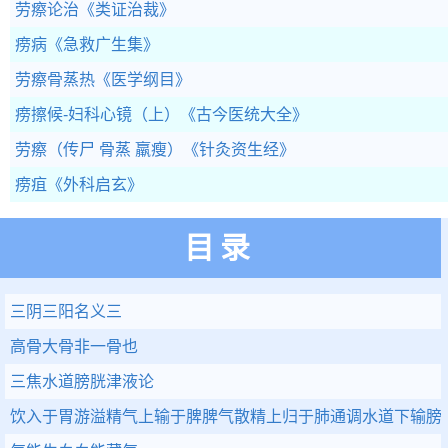
劳瘵论治
《类证治裁》
痨病
《急救广生集》
劳瘵骨蒸热
《医学纲目》
痨擦候-妇科心镜（上）
《古今医统大全》
劳瘵（传尸 骨蒸 羸瘦）
《针灸资生经》
痨疽
《外科启玄》
目录
三阴三阳名义三
高骨大骨非一骨也
三焦水道膀胱津液论
饮入于胃游溢精气上输于脾脾气散精上归于肺通调水道下输膀