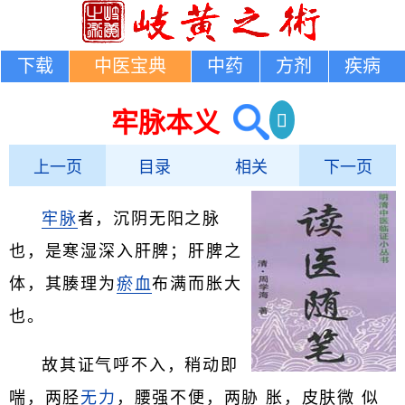
下载
中医宝典
中药
方剂
疾病
牢脉本义
上一页
目录
相关
下一页
牢脉
者，沉阴无阳之脉
也，是寒湿深入肝脾；肝脾之
体，其腠理为
瘀血
布满而胀大
也。
故其证气呼不入，稍动即
喘，两胫
无力
，腰强不便，两胁 胀，皮肤微 似