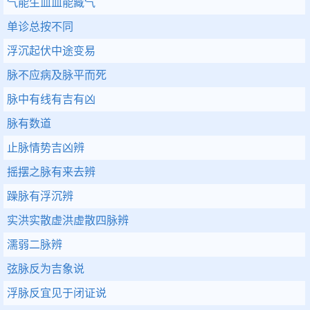
气能生血血能藏气
单诊总按不同
浮沉起伏中途变易
脉不应病及脉平而死
脉中有线有吉有凶
脉有数道
止脉情势吉凶辨
摇摆之脉有来去辨
躁脉有浮沉辨
实洪实散虚洪虚散四脉辨
濡弱二脉辨
弦脉反为吉象说
浮脉反宜见于闭证说