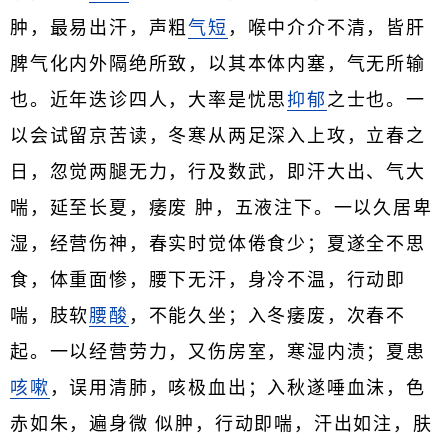
肿，最易出汗，声粗
气短
，喉中介介不清，皆肝
脾气化内外隔绝所致，以其本体内塞，气无所输
也。近年迭诊四人，大率是忧思
抑郁
之士也。一
以会试留京苦读，冬寒从两足深入上攻，立春之
日，忽觉两腿无力，行及数武，即汗大出、气大
喘，延至长夏，痿废 肿，五液注下。一以久居卑
湿，经营伤神，春实时觉体倦食少；夏遂全不思
食，体重面惨，腰下无汗，身冷不温，行动即
喘，肢软
腰酸
，不能久坐；入冬痿废，次春不
起。一以经营劳力，又伤房室，寒湿内渍；夏患
咳嗽
，误用清肺，咳极血出；入秋遂唾血沫，色
赤如朱，遍身微 似肿，行动即喘，汗出如注，肤