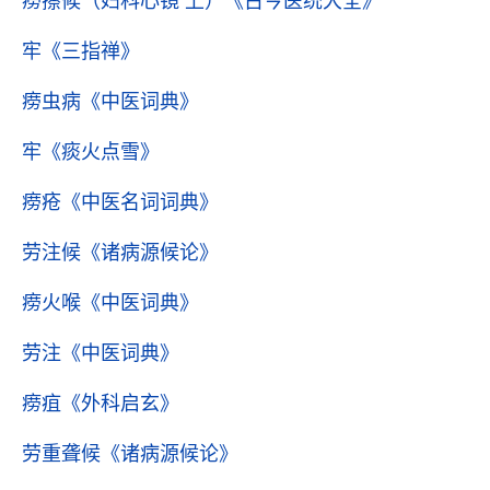
痨擦候（妇科心镜 上）
《古今医统大全》
牢
《三指禅》
痨虫病
《中医词典》
牢
《痰火点雪》
痨疮
《中医名词词典》
劳注候
《诸病源候论》
痨火喉
《中医词典》
劳注
《中医词典》
痨疽
《外科启玄》
劳重聋候
《诸病源候论》