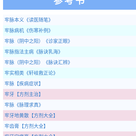
参考书
牢脉本义
《读医随笔》
牢脉病机
《伤寒补例》
牢脉（阴中之阳）
《诊家正眼》
牢脉指法主病
《脉诀乳海》
牢脉（阴中之阳）
《脉诀汇辨》
牢实相类
《轩岐救正论》
牢脉
【疾病症状】
牢牙
【方剂主治】
牢脉
《脉理求真》
牢牙地黄散
【方剂大全】
牢齿膏
【方剂大全】