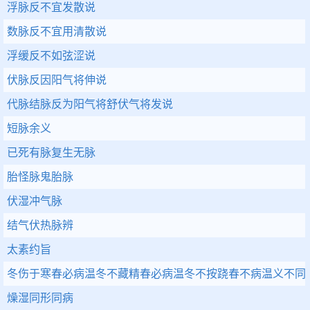
浮脉反不宜发散说
数脉反不宜用清散说
浮缓反不如弦涩说
伏脉反因阳气将伸说
代脉结脉反为阳气将舒伏气将发说
短脉余义
已死有脉复生无脉
胎怪脉鬼胎脉
伏湿冲气脉
结气伏热脉辨
太素约旨
冬伤于寒春必病温冬不藏精春必病温冬不按跷春不病温义不同
燥湿同形同病