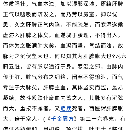
体质强壮，气血本浊，加以湿邪深渍，原籍肝脾
正气以嘘吸而疏发之，而乃劳以房室，抑以忧
思，久之肝脾正气内陷，不能疏发，而寒湿遂乘
虚滞入肝脾之体矣。血遂凝于腠理，不得出入，
而体为之胀满肿大矣。血凝而坚，气结而浊，故
脉为之沉伏坚大也。何以知其为肝脾胀大也?凡六
腑五脏，皆有脉以通行于身。寒湿之邪，由脉内
传于脏，脏气分布之细络，闭塞不得输泄，而气
专注于大脉矣。肝脾主血，其体坚实而涩，最易
凝结，故斗殴跌仆瘀血内蓄之人，其脉多有沉弦
而大，重按不减者。又
疟疾
死者，西医谓肝脾胀
大，倍于常人。(《
千金翼方
》第二十六卷末，有
疟证不能俯仰，目如脱，项似拔。叶天士《临证