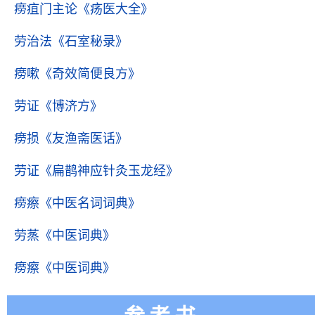
痨疽门主论
《疡医大全》
劳治法
《石室秘录》
痨嗽
《奇效简便良方》
劳证
《博济方》
痨损
《友渔斋医话》
劳证
《扁鹊神应针灸玉龙经》
痨瘵
《中医名词词典》
劳蒸
《中医词典》
痨瘵
《中医词典》