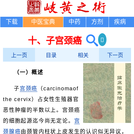
下载
中医宝典
中药
方剂
疾病
十、子宫颈癌
上一页
目录
相关
下一页
（一）概述
子
宫颈癌
（carcinomaof
the cervix）占女性生殖器官
恶性肿瘤的半数以上。宫颈癌
的细胞起源迄今尚无定论。
宫
颈腺癌
由颈管内柱状上皮发生的认识似无异议，