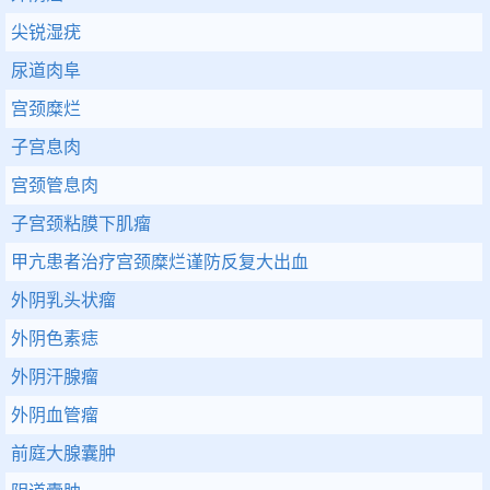
尖锐湿疣
尿道肉阜
宫颈糜烂
子宫息肉
宫颈管息肉
子宫颈粘膜下肌瘤
甲亢患者治疗宫颈糜烂谨防反复大出血
外阴乳头状瘤
外阴色素痣
外阴汗腺瘤
外阴血管瘤
前庭大腺囊肿