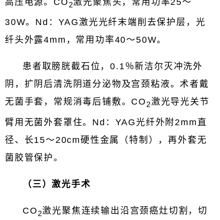
高压电源。CO
激光聚焦头，常用功率25～
2
30W。Nd：YAG激光光纤末端削去保护层，光
纤头外露4mm，常用功率40～50W。
患者取膀胱截石位，0.1％新洁尔灭冲洗外
阴，扩阴后清洗阴道分泌物及宫颈粘液。术者戴
无菌手套，常规消毒后铺敷。CO
激光导光关节
2
臂用无菌外套罩住。Nd：YAG光纤外附2mm直
径、长15～20cm硬性金属（特制），再外套无
菌胶管保护。
（三）激光手术
CO
激光聚焦连续输出沿宫颈癌灶切割，切
2