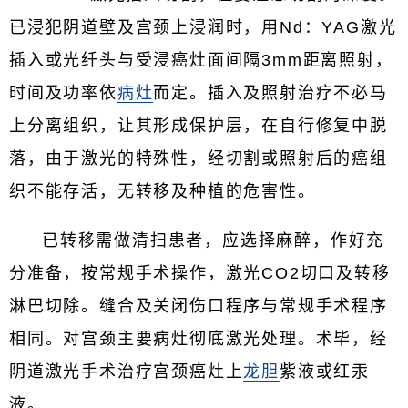
已浸犯阴道壁及宫颈上浸润时，用Nd：YAG激光
插入或光纤头与受浸癌灶面间隔3mm距离照射，
时间及功率依
病灶
而定。插入及照射治疗不必马
上分离组织，让其形成保护层，在自行修复中脱
落，由于激光的特殊性，经切割或照射后的癌组
织不能存活，无转移及种植的危害性。
已转移需做清扫患者，应选择麻醉，作好充
分准备，按常规手术操作，激光CO2切口及转移
淋巴切除。缝合及关闭伤口程序与常规手术程序
相同。对宫颈主要病灶彻底激光处理。术毕，经
阴道激光手术治疗宫颈癌灶上
龙胆
紫液或红汞
液。