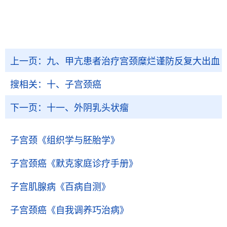
上一页：
九、甲亢患者治疗宫颈糜烂谨防反复大出血
搜相关：
十、子宫颈癌
下一页：
十一、外阴乳头状瘤
子宫颈
《组织学与胚胎学》
子宫颈癌
《默克家庭诊疗手册》
子宫肌腺病
《百病自测》
子宫颈癌
《自我调养巧治病》