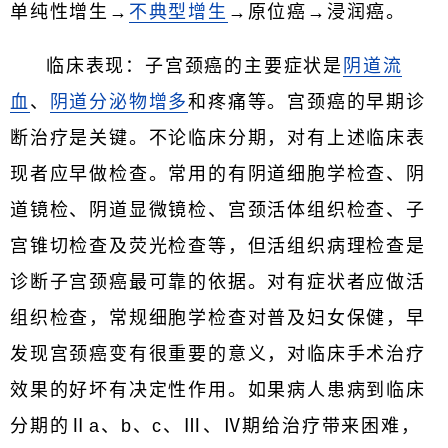
单纯性增生→
不典型增生
→原位癌→浸润癌。
临床表现：子宫颈癌的主要症状是
阴道流
血
、
阴道分泌物增多
和疼痛等。宫颈癌的早期诊
断治疗是关键。不论临床分期，对有上述临床表
现者应早做检查。常用的有阴道细胞学检查、阴
道镜检、阴道显微镜检、宫颈活体组织检查、子
宫锥切检查及荧光检查等，但活组织病理检查是
诊断子宫颈癌最可靠的依据。对有症状者应做活
组织检查，常规细胞学检查对普及妇女保健，早
发现宫颈癌变有很重要的意义，对临床手术治疗
效果的好坏有决定性作用。如果病人患病到临床
分期的Ⅱa、b、c、Ⅲ、Ⅳ期给治疗带来困难，