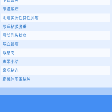
阴道囊肿
阴道腺病
阴道实质性良性肿瘤
尿道粘膜脱垂
喉部乳头状瘤
喉血管瘤
喉息肉
声带小结
鼻咽粘连
扁桃体周围脓肿