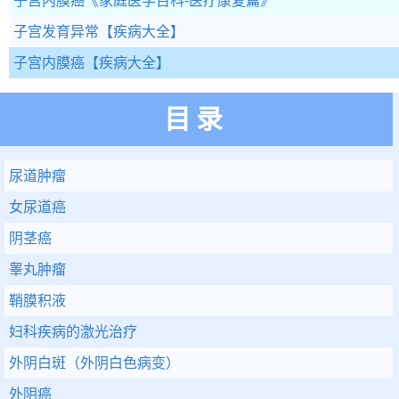
子宫内膜癌
《家庭医学百科-医疗康复篇》
子宫发育异常
【疾病大全】
子宫内膜癌
【疾病大全】
目录
尿道肿瘤
女尿道癌
阴茎癌
睾丸肿瘤
鞘膜积液
妇科疾病的激光治疗
外阴白斑（外阴白色病变）
外阴癌