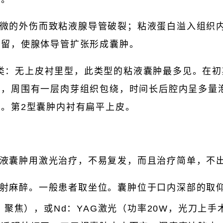
微的外伤而致粘液腺导管破裂；粘液蛋白溢入组织
滞留，使腺体导管扩张形成囊肿。
类：无上皮衬里型，此类型的粘液囊肿最多见。在初
白，周围有一层肉芽组织包绕，时间长后腔内呈多量
。第2型囊肿内衬有扁平上皮。
液囊肿用激光治疗，不易复发，而且治疗简单，不
射麻醉。一般患者取坐位。囊肿位于口内深部的取仰
W，聚焦），或Nd：YAG激光（功率20W，光刀上