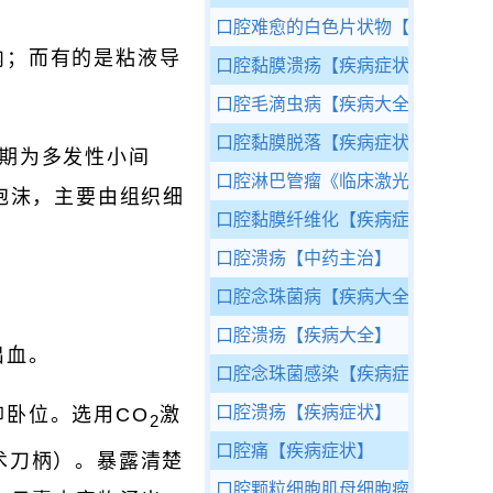
口腔难愈的白色片状物
【疾病症状
内；而有的是粘液导
口腔黏膜溃疡
【疾病症状】
口腔毛滴虫病
【疾病大全】
口腔黏膜脱落
【疾病症状】
期为多发性小间
口腔淋巴管瘤
《临床激光治疗学》
泡沫，主要由组织细
口腔黏膜纤维化
【疾病症状】
口腔溃疡
【中药主治】
口腔念珠菌病
【疾病大全】
口腔溃疡
【疾病大全】
出血。
口腔念珠菌感染
【疾病症状】
口腔溃疡
【疾病症状】
卧位。选用CO
激
2
口腔痛
【疾病症状】
手术刀柄）。暴露清楚
口腔颗粒细胞肌母细胞瘤
《临床激