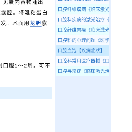
，见囊内容物涌出
口腔纤维瘤病
《临床激光治疗学》
压囊腔。将涎粘蛋白
口腔科疾病的激光治疗
《临床激光
再发。术面用
龙胆
紫
口腔纤维肉瘤
《临床激光治疗学》
口腔科的心理问题
《医学心理学》
口腔血泡
【疾病症状】
口腔科常用医疗器械
《口腔科学》
剂口服1～2周。可不
口腔寻常疣
《临床激光治疗学》