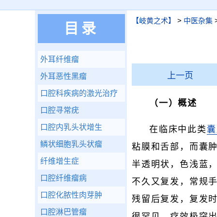
【岐黄之术】
>
中医杂集
目录
外耳纤维瘤
上一页
外耳恶性黑瘤
口腔科疾病的激光治疗
（一）概述
口腔寻常疣
口腔内乳头状增生
在临床中此类
囊
鳞状细胞乳头状瘤
粘膜和舌部，而囊肿
纤维增生症
半透明状，色浅蓝
口腔纤维瘤病
不久又复发，常规
口腔化脓性肉芽肿
残留后复发，复发
口腔淋巴管瘤
很罕见，疗效极突