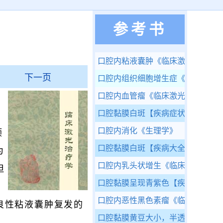
参考书
口腔内粘液囊肿
《临床激光治疗学
下一页
口腔内组织细胞增生症
《临床激光
口腔内血管瘤
《临床激光治疗学》
口腔黏膜白斑
【疾病症状】
口腔内消化
《生理学》
颊
口腔黏膜白斑
【疾病大全】
为
口腔内乳头状增生
《临床激光治疗
但
口腔黏膜呈现青紫色
【疾病症状】
，
口腔内恶性黑色素瘤
《临床激光治
良性粘液囊肿复发的
口腔黏膜黄豆大小，半透明的无痛