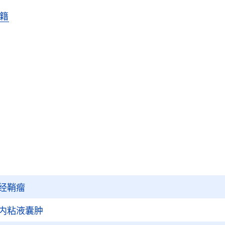
籍
经鞘瘤
内粘液囊肿