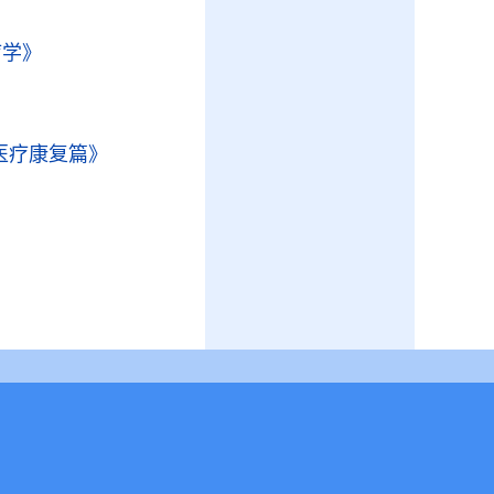
》
疗学》
医疗康复篇》
》
》
》