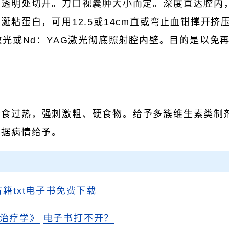
最透明处切开。刀口视囊肿大小而定。深度直达腔内
涎粘蛋白，可用12.5或14cm直或弯止血钳撑开挤
激光或Nd：YAG激光彻底照射腔内壁。目的是以免
。
禁食过热，强刺激粗、硬食物。给予多簇维生素类制
根据病情给予。
古籍txt电子书免费下载
治疗学》
电子书打不开？