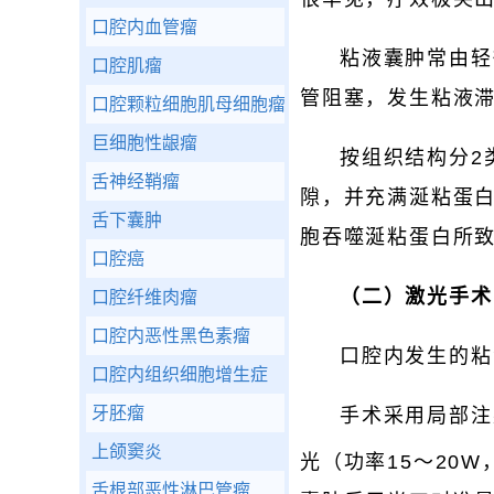
口腔内血管瘤
粘液囊肿常由轻
口腔肌瘤
管阻塞，发生粘液
口腔颗粒细胞肌母细胞瘤
巨细胞性龈瘤
按组织结构分2
舌神经鞘瘤
隙，并充满涎粘蛋
舌下囊肿
胞吞噬涎粘蛋白所致
口腔癌
（二）激光手术
口腔纤维肉瘤
口腔内恶性黑色素瘤
口腔内发生的粘
口腔内组织细胞增生症
牙胚瘤
手术采用局部注
上颌窦炎
光（功率15～20
舌根部恶性淋巴管瘤