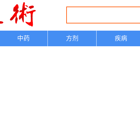
中药
方剂
疾病