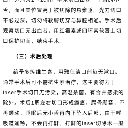
口，分别为1～2cm。手术切口出现一个新的小
舌，而且其位置高于被切除的悬雍垂。光刀切口
不必过深，切勿将软腭切穿与鼻腔相通。手术后
观察切口无出血者，用红霉素或四环素软膏上切
口保护切面，结束手术。
（三）术后处理
给予多簇维生素，用雅仕洁口剂每天漱口。
通常手术后可不需抗生素治疗，这主要得力于
laser手术切口无污染，高温杀菌，有合并感染的
除外。术后1周左右切口形成瘢痕，腭骨绷紧，不
再颤动。睡眠后无小舌再向下坠入后部，由于呼
吸道通畅，不会再打鼾。打鼾的laser切除术一般