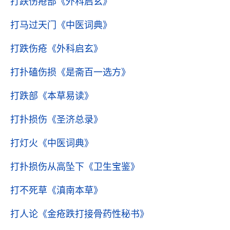
打跌伤疮部
《外科启玄》
打马过天门
《中医词典》
打跌伤疮
《外科启玄》
打扑磕伤损
《是斋百一选方》
打跌部
《本草易读》
打扑损伤
《圣济总录》
打灯火
《中医词典》
打扑损伤从高坠下
《卫生宝鉴》
打不死草
《滇南本草》
打人论
《金疮跌打接骨药性秘书》