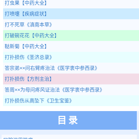
打虫果
【中药大全】
打喷嚏
【疾病症状】
打不死草
《滇南本草》
打破碗花花
【中药大全】
鞑新菊
【中药大全】
打扑损伤
《圣济总录》
答宗弟××问右臂疼治法
《医学衷中参西录》
打扑损伤
【方剂主治】
答周××为母问疼风证治法
《医学衷中参西录》
打扑损伤从高坠下
《卫生宝鉴》
目录