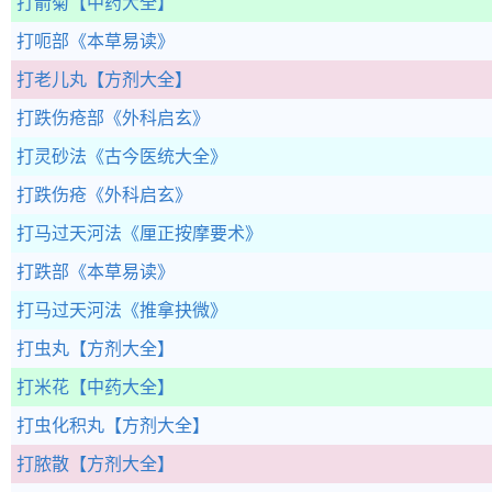
打箭菊
【中药大全】
打呃部
《本草易读》
打老儿丸
【方剂大全】
打跌伤疮部
《外科启玄》
打灵砂法
《古今医统大全》
打跌伤疮
《外科启玄》
打马过天河法
《厘正按摩要术》
打跌部
《本草易读》
打马过天河法
《推拿抉微》
打虫丸
【方剂大全】
打米花
【中药大全】
打虫化积丸
【方剂大全】
打脓散
【方剂大全】