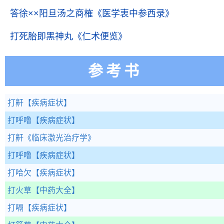
答徐××阳旦汤之商榷
《医学衷中参西录》
打死胎即黑神丸
《仁术便览》
参考书
打鼾
【疾病症状】
打呼噜
【疾病症状】
打鼾
《临床激光治疗学》
打呼噜
【疾病症状】
打哈欠
【疾病症状】
打火草
【中药大全】
打嗝
【疾病症状】