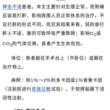
神志不清
患者。本文主要针对生理正常，而熟睡
后容易打鼾，影响周围人员正常休息的治疗。不
论打鼾的形式不同，但究其结果来看，轻的使打
鼾人不适，重的可致呼吸严重障碍；影响O
或
2
CO
的气体交换，甚者产生生命危险。
2
体位：患者躺在手术台上（平卧位）或躺在
治疗椅上。
麻醉：用1％～2％利多卡因或1％普鲁卡因
（注射前进行
皮肤过敏
试验），于软腭粘膜下浸
润性注射。