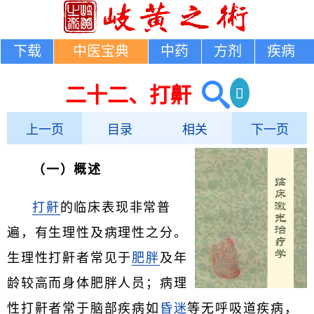
下载
中医宝典
中药
方剂
疾病
二十二、打鼾
上一页
目录
相关
下一页
（一）概述
打鼾
的临床表现非常普
遍，有生理性及病理性之分。
生理性打鼾者常见于
肥胖
及年
龄较高而身体肥胖人员；病理
性打鼾者常于脑部疾病如
昏迷
等无呼吸道疾病，