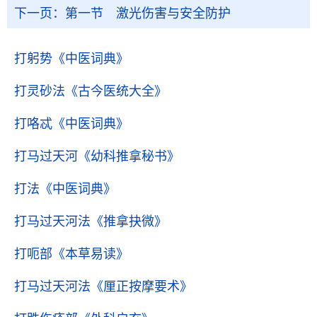
下一页：
第一节 激光伤害与安全防护
打躬势
《中医词典》
打灵砂法
《古今医统大全》
打咯忒
《中医词典》
打马过天河
《幼科推拿秘书》
打法
《中医词典》
打马过天河法
《推拿抉微》
打呃部
《本草易读》
打马过天河法
《厘正按摩要术》