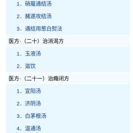
1．硝菔通结汤
2．赭遂攻结汤
3．通结用葱白熨法
医方·（二十）治消渴方
1．玉液汤
2．滋饮
医方·（二十一）治癃闭方
1．宣阳汤
2．济阴汤
3．白茅根汤
4．温通汤