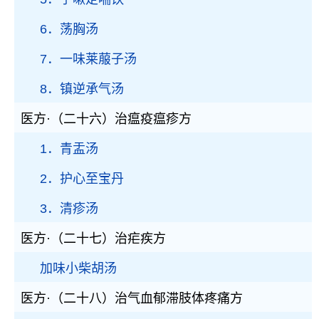
6．荡胸汤
7．一味莱菔子汤
8．镇逆承气汤
医方·（二十六）治瘟疫瘟疹方
1．青盂汤
2．护心至宝丹
3．清疹汤
医方·（二十七）治疟疾方
加味小柴胡汤
医方·（二十八）治气血郁滞肢体疼痛方