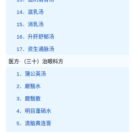
14．滋乳汤
15．消乳汤
16．升肝舒郁汤
17．资生通脉汤
医方·（三十）治眼科方
1．蒲公英汤
2．磨翳水
3．磨翳散
4．明目蓬硝水
5．清脑黄连膏