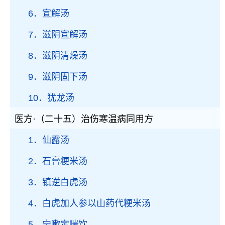
6．宣解汤
7．滋阴宣解汤
8．滋阴清燥汤
9．滋阴固下汤
10．犹龙汤
医方·（二十五）治伤寒温病同用方
1．仙露汤
2．石膏粳米汤
3．镇逆白虎汤
4．白虎加人参以山药代粳米汤
5．宁嗽定喘饮