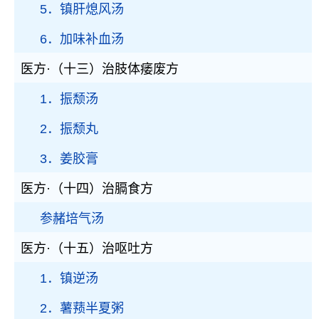
5．镇肝熄风汤
6．加味补血汤
医方·（十三）治肢体痿废方
1．振颓汤
2．振颓丸
3．姜胶膏
医方·（十四）治膈食方
参赭培气汤
医方·（十五）治呕吐方
1．镇逆汤
2．薯蓣半夏粥