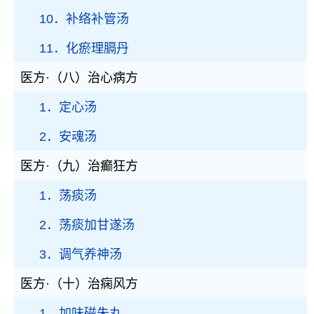
10．补络补管汤
11．化瘀理膈丹
医方·（八）治心病方
1．定心汤
2．安魂汤
医方·（九）治癫狂方
1．荡痰汤
2．荡痰加甘遂汤
3．调气养神汤
医方·（十）治痫风方
1．加味磁朱丸