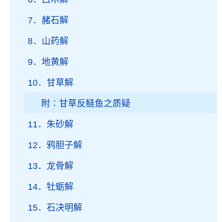
7．赭石解
8．山药解
9．地黄解
10．甘草解
附∶甘草反鲢鱼之质疑
11．朱砂解
12．鸦胆子解
13．龙骨解
14．牡蛎解
15．石决明解