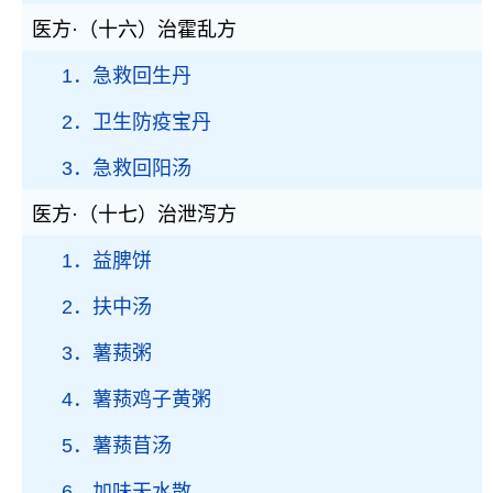
医方·（十六）治霍乱方
1．急救回生丹
2．卫生防疫宝丹
3．急救回阳汤
医方·（十七）治泄泻方
1．益脾饼
2．扶中汤
3．薯蓣粥
4．薯蓣鸡子黄粥
5．薯蓣苜汤
6．加味天水散