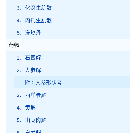
3．化腐生肌散
4．内托生肌散
5．洗髓丹
药物
1．石膏解
2．人参解
附∶人参形状考
3．西洋参解
4．黄解
5．山萸肉解
6．白术解