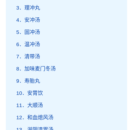
3．理冲丸
4．安冲汤
5．固冲汤
6．温冲汤
7．清带汤
8．加味麦门冬汤
9．寿胎丸
10．安胃饮
11．大顺汤
12．和血熄风汤
13．滋阴清胃汤