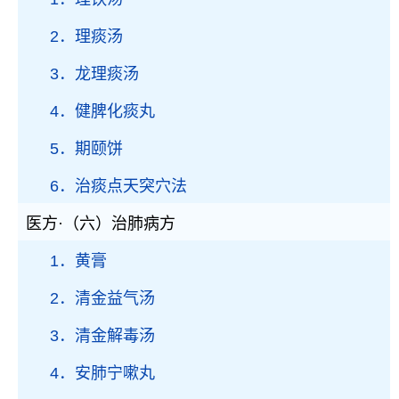
2．理痰汤
3．龙理痰汤
4．健脾化痰丸
5．期颐饼
6．治痰点天突穴法
医方·（六）治肺病方
1．黄膏
2．清金益气汤
3．清金解毒汤
4．安肺宁嗽丸