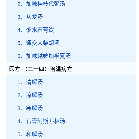
2．加味桂枝代粥汤
3．从龙汤
4．馏水石膏饮
5．通变大柴胡汤
6．加味越婢加半夏汤
医方·（二十四）治温病方
1．清解汤
2．凉解汤
3．寒解汤
4．石膏阿斯匹林汤
5．和解汤