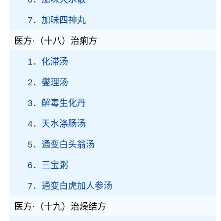
7．加味四神丸
医方·（十八）治痢方
1．化滞汤
2．燮理汤
3．解毒生化丹
4．天水涤肠汤
5．通变白头翁汤
6．三宝粥
7．通变白虎加人参汤
医方·（十九）治燥结方