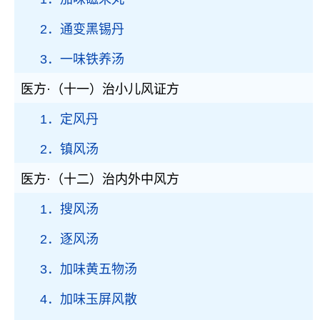
2．通变黑锡丹
3．一味铁养汤
医方·（十一）治小儿风证方
1．定风丹
2．镇风汤
医方·（十二）治内外中风方
1．搜风汤
2．逐风汤
3．加味黄五物汤
4．加味玉屏风散