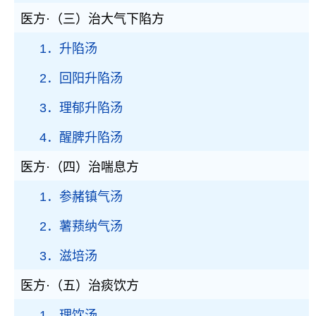
医方·（三）治大气下陷方
1．升陷汤
2．回阳升陷汤
3．理郁升陷汤
4．醒脾升陷汤
医方·（四）治喘息方
1．参赭镇气汤
2．薯蓣纳气汤
3．滋培汤
医方·（五）治痰饮方
1．理饮汤