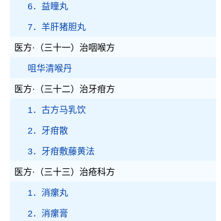
6．益瞳丸
7．羊肝猪胆丸
医方·（三十一）治咽喉方
咀华清喉丹
医方·（三十二）治牙疳方
1．古方马乳饮
2．牙疳散
3．牙疳敷藤黄法
医方·（三十三）治疮科方
1．消瘰丸
2．消瘰膏