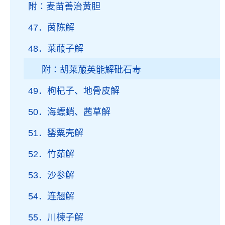
附∶麦苗善治黄胆
47．茵陈解
48．莱菔子解
附∶胡莱菔英能解砒石毒
49．枸杞子、地骨皮解
50．海螵蛸、茜草解
51．罂粟壳解
52．竹茹解
53．沙参解
54．连翘解
55．川楝子解