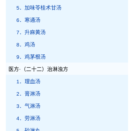
5．加味苓桂术甘汤
6．寒通汤
7．升麻黄汤
8．鸡汤
9．鸡茅根汤
医方·（二十二）治淋浊方
1．理血汤
2．膏淋汤
3．气淋汤
4．劳淋汤
5．砂淋丸