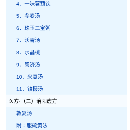
4．一味薯蓣饮
5．参麦汤
6．珠玉二宝粥
7．沃雪汤
8．水晶桃
9．既济汤
10．来复汤
11．镇摄汤
医方·（二）治阳虚方
敦复汤
附∶服硫黄法