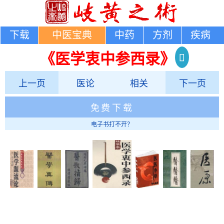
下载
中医宝典
中药
方剂
疾病
《医学衷中参西录》
上一页
医论
相关
下一页
免费下载
电子书打不开？