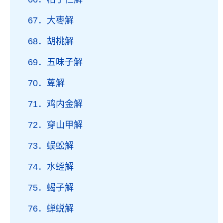
67．大枣解
68．胡桃解
69．五味子解
70．萆解
71．鸡内金解
72．穿山甲解
73．蜈蚣解
74．水蛭解
75．蝎子解
76．蝉蜕解