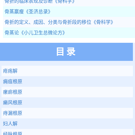
骨折的临床表现及诊断
《骨科学》
骨蒸羸瘦
《圣济总录》
骨折的定义、成因、分类与骨折段的移位
《骨科学》
骨蒸论
《小儿卫生总微论方》
目录
疮疡解
痈疽根原
瘰疬根原
癞风根原
痔漏根原
妇人解
经脉根原