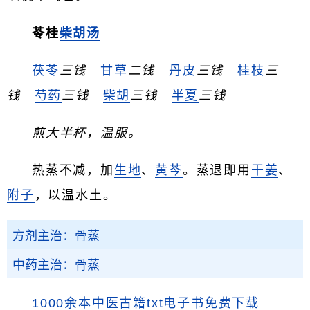
苓桂
柴胡汤
茯苓
三钱
甘草
二钱
丹皮
三钱
桂枝
三
钱
芍药
三钱
柴胡
三钱
半夏
三钱
煎大半杯，温服。
热蒸不减，加
生地
、
黄芩
。蒸退即用
干姜
、
附子
，以温水土。
方剂主治：骨蒸
中药主治：骨蒸
1000余本中医古籍txt电子书免费下载