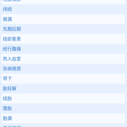
闭结
崩漏
先期后期
结瘀紫黑
经行腹痛
热入血室
杂病根原
带下
胎妊解
结胎
堕胎
胎漏