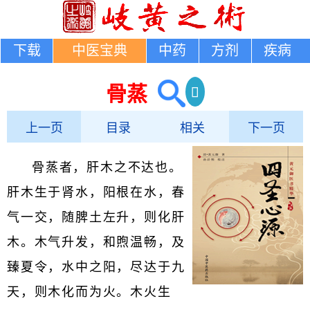
下载
中医宝典
中药
方剂
疾病
骨蒸
上一页
目录
相关
下一页
骨蒸者，肝木之不达也。
肝木生于肾水，阳根在水，春
气一交，随脾土左升，则化肝
木。木气升发，和煦温畅，及
臻夏令，水中之阳，尽达于九
天，则木化而为火。木火生