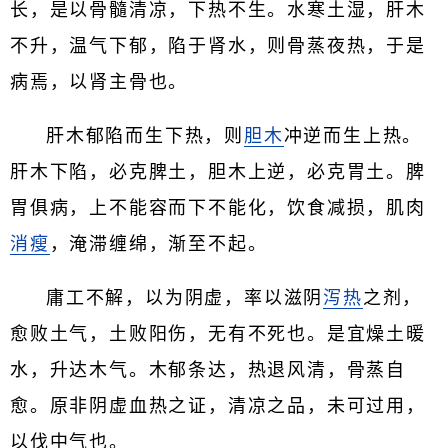
长，是以骨髓清凉，下热不生。水寒土湿，肝木
不升，温气下郁，陷于肾水，则骨蒸夜热，于是
病焉，以肾主骨也。
肝木郁陷而生下热，则
胆木
冲逆而生上热。
肝木下陷，必克脾土，胆木上逆，必克胃土。脾
胃俱病，上不能容而下不能化，饮食减损，肌肉
消瘦
，淹滞缠绵，渐至不起。
庸工不解，以为阴虚，率以滋阴
泻热
之剂，
愈败土气，土败阳伤，无有不死也。是宜燥土暖
水，升达木气。木郁条达，热退风清，骨蒸自
愈。原非阴虚血热之证，清凉之品，未可过用，
以伐中气也。