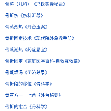
骨蒸（儿科）
《冯氏锦囊秘录》
骨折伤
《伤科汇纂》
骨蒸潮热
《丹台玉案》
骨折固定技术
《现代院外急救手册》
骨蒸潮热
《药症忌宜》
骨折固定
《家庭医学百科-自救互救篇》
骨蒸烦渴
《圣济总录》
骨折段的移位
《骨科学》
骨蒸方一十七首
《外台秘要》
骨折的愈合
《骨科学》