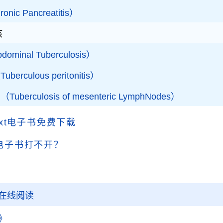
c Pancreatitis）
核
ominal Tuberculosis）
rculous peritonitis）
erculosis of mesenteric LymphNodes）
txt电子书免费下载
电子书打不开？
在线阅读
》