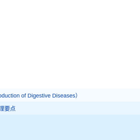
tion of Digestive Diseases）
理要点