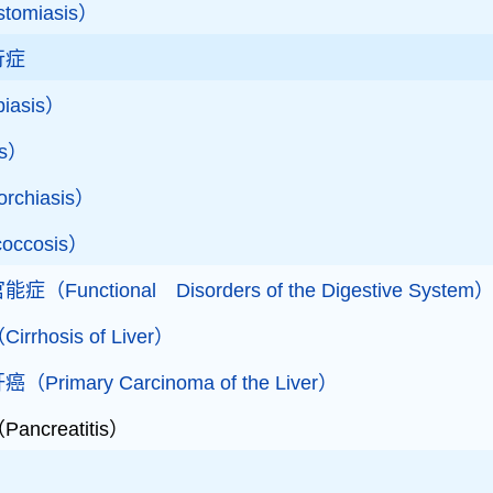
tomiasis）
行症
iasis）
is）
chiasis）
ccosis）
nctional Disorders of the Digestive System
hosis of Liver）
mary Carcinoma of the Liver）
creatitis）