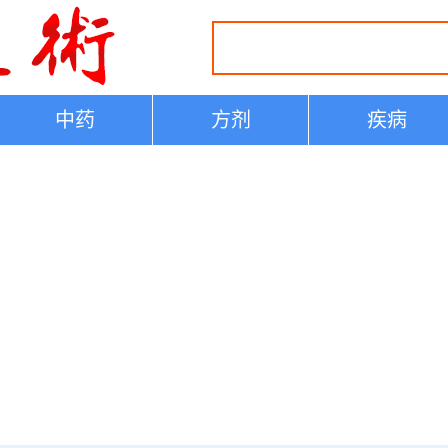
中药
方剂
疾病