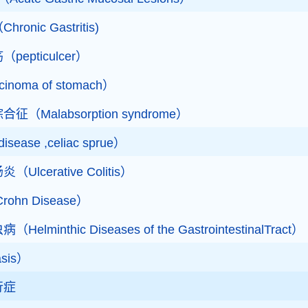
ic Gastritis)
pticulcer）
oma of stomach）
Malabsorption syndrome）
sease ,celiac sprue）
cerative Colitis）
hn Disease）
inthic Diseases of the GastrointestinalTract）
sis）
行症