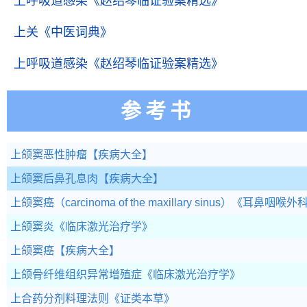
上呼吸道感染
《赵绍琴临证验案精选》
上关
《中医词典》
上呼吸道感染
《赵绍琴临证验案精选》
参考书
上颌窦恶性肿瘤
【疾病大全】
上颌窦后鼻孔息肉
【疾病大全】
上颌窦癌（carcinoma of the maxillary sinus）
《耳鼻咽喉外
上颌窦炎
《临床激光治疗学》
上颌窦癌
【疾病大全】
上颌骨纤维组织异常增殖症
《临床激光治疗学》
上合药分剂料理法则
《证类本草》