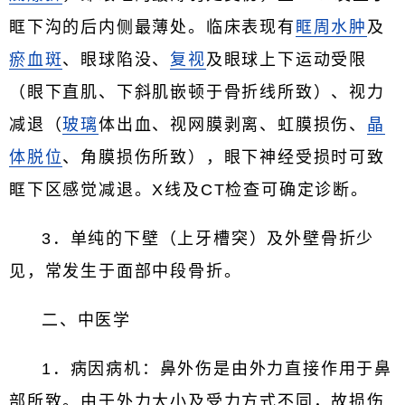
眶下沟的后内侧最薄处。临床表现有
眶周水肿
及
瘀血斑
、眼球陷没、
复视
及眼球上下运动受限
（眼下直肌、下斜肌嵌顿于骨折线所致）、视力
减退（
玻璃
体出血、视网膜剥离、虹膜损伤、
晶
体脱位
、角膜损伤所致），眼下神经受损时可致
眶下区感觉减退。X线及CT检查可确定诊断。
3．单纯的下壁（上牙槽突）及外壁骨折少
见，常发生于面部中段骨折。
二、中医学
1．病因病机：鼻外伤是由外力直接作用于鼻
部所致。由于外力大小及受力方式不同，故损伤