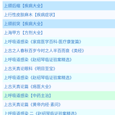
上颌后缩
【疾病大全】
上行性皮肤麻木
【疾病症状】
上颌前突
【疾病大全】
上海甲方
【方剂大全】
上呼吸道感染
《家庭医学百科-医疗康复篇》
上古之人春秋百岁今时之人半百而衰
《类经》
上呼吸道感染
《赵绍琴临证验案精选》
上古天真论眼科
《明目至宝》
上呼吸道感染
《赵绍琴临证验案精选》
上古天真论篇
《疡医大全》
上呼吸道感染
【中药主治】
上古天真论篇
《黄帝内经·素问》
上呼吸道感染 二
《赵绍琴临证验案精选》