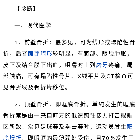
【诊断】
一、现代医学
1．前壁骨折：最多见，可为线形或塌陷性骨
折，后者
面部畸形
较明显，有面部、眼睑肿胀，
皮下及结合膜下出血，咀嚼时上列
磨牙
疼痛，局
部触痛，可有塌陷性骨片。X线平片及CT检查可
见骨折线及骨折片移位。
2．顶壁骨折：即眶底骨折。单纯发生的眶底
骨折常是由于来自前方的低速钝性暴力打击眼眶
区所致。常见足球赛及拳击赛时，运动员发生
眶
底爆折
，即眼眶的最薄弱处受伤，且70％发生于