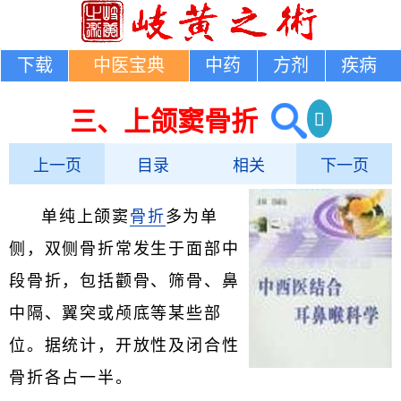
下载
中医宝典
中药
方剂
疾病
三、上颌窦骨折
上一页
目录
相关
下一页
单纯上颌窦
骨折
多为单
侧，双侧骨折常发生于面部中
段骨折，包括颧骨、筛骨、鼻
中隔、翼突或颅底等某些部
位。据统计，开放性及闭合性
骨折各占一半。