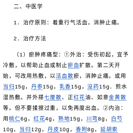
二、中医学
1．治疗原则：着重行气活血，消肿止痛。
2．治疗方法
（1）瘀肿疼痛型：①外治：受伤初起，宜予
冷敷，以帮助止血或制止
瘀血
扩散。第二天开
始，可改用热敷，以
活血散
瘀，消肿止痛。或用
当归
15g，
丹参
15g，
乳香
15g，
没药
15g．煎水
湿热敷。并外搽
七厘散
、正
红花
油、如意
金黄散
等。但不要揉擦过重，以免再度出血。②内治：
用
桃仁
6g，
红花
4g，
熟地
15g，
川芎
8g，
白芍
10g，
当归
12g，
丹皮
10g，
香附
8g，
延胡索