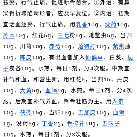
祛瘀，行气止痛，促进断骨愈合。①外治：有鼻
梁骨折塌陷畸形者，应及早复位。②内治：初期
宜活血逐瘀，行气止痛。用
乳香
10g，
没药
10g，
苏木
10g，红花5g，
三七
粉5g，地鳖虫5g，当归
10g，川芎10g，
赤芍
10g，
落得打
10g，
紫荆
藤
10g，
陈皮
10g。有出血者加入
仙鹤草
、白芨、
栀
子
炭各10g。水煎，每日1剂，分4次服。中期宜
补气和血，和营生新。用红花5，当归15，丹皮
10g，
大黄
5g，
血竭
1g。水煎。每日1剂，分4次
服。后期宜补气养血，肾骨壮筋为主。用
人参
10g，
茯苓
15g，当归15g，
五加皮
10g，
血竭
1g，没药6g，
丁香
2g，
骨碎补
10g，
五味子
10g。水煎，每日1剂，分3次服。