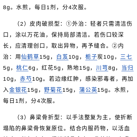
8g。水煎，每日1剂，分4次服。
（2）皮肉破损型：①外治：轻者只需清洁伤
口，涂以万花油，保持局部清洁。若伤口较深
长，应清理创口，取出异物，再予缝合。②内
治：用
仙鹤草
15g，
白芨
10g，
栀子
炭10g，
三七
5g，
桃仁
6g，红花5g，熟地15g，
川芎
8g，
当归
10g，
赤芍
10g。若边缘红肿，感染邪毒者，再加
入
金银花
15g，
野菊花
15g，
蒲公英
15g。水煎，
每日1剂，分4次服。
（3）鼻梁骨折型：以手法整复为主，使折断
塌陷的鼻梁骨恢复原位。结合内服药物，以活血