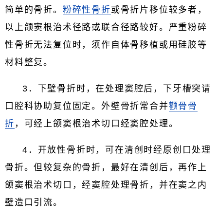
简单的骨折。
粉碎性骨折
或骨折片移位较多者，
以上颌窦根治术径路或联合径路较好。严重粉碎
性骨折无法复位时，须作自体骨移植或用硅胶等
材料整复。
3．下壁骨折时，在处理窦腔后，下牙槽突请
口腔科协助复位固定。外壁骨折常合并
颧骨骨
折
，可经上颌窦根治术切口经窦腔处理。
4．开放性骨折时，可在清创时经原创口处理
骨折。但较复杂的骨折，最好在清创后，再作上
颌窦根治术切口，经窦腔处理骨折，并在窦之内
壁造口引流。