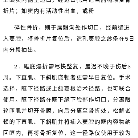
上颌窦内侧壁造口，经造口孔用适当器械顶复骨
折片；如窦内有活动性出血，或粉
碎性骨折，则于唇龈沟处作切口，经前壁进
入窦腔，将骨折片复位后，造孔窦腔之纱条在5日
内分段抽出。
2．眶底爆折需尽快整复，最迟不晚于伤后3
周。下直肌、下斜肌嵌顿者更需早日复位。手术
选择，眶下径路或上颌窦根治术径路，也可联合
使用。眶下径路在眶下缘下睑部作切口，分离眼
轮匝肌并切开骨膜，向后分离至骨折处，松解嵌
顿的下直肌、下斜肌并将疝入窦腔的眶内容物纳
回眶内，再将骨折复位，这一径路仅使用于较为