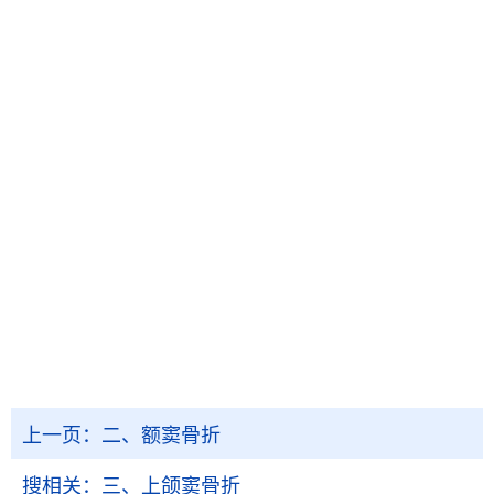
上一页：
二、额窦骨折
搜相关：
三、上颌窦骨折