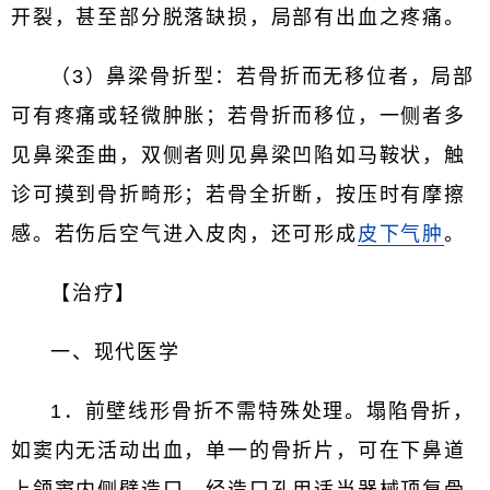
开裂，甚至部分脱落缺损，局部有出血之疼痛。
（3）鼻梁骨折型：若骨折而无移位者，局部
可有疼痛或轻微肿胀；若骨折而移位，一侧者多
见鼻梁歪曲，双侧者则见鼻梁凹陷如马鞍状，触
诊可摸到骨折畸形；若骨全折断，按压时有摩擦
感。若伤后空气进入皮肉，还可形成
皮下气肿
。
【治疗】
一、现代医学
1．前壁线形骨折不需特殊处理。塌陷骨折，
如窦内无活动出血，单一的骨折片，可在下鼻道