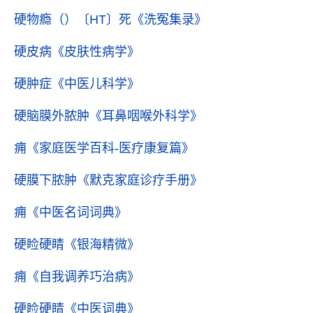
硬物瘾（）〔HT〕死
《洗冤集录》
硬皮病
《皮肤性病学》
硬肿症
《中医儿科学》
硬脑膜外脓肿
《耳鼻咽喉外科学》
痈
《家庭医学百科-医疗康复篇》
硬膜下脓肿
《默克家庭诊疗手册》
痈
《中医名词词典》
硬睑硬睛
《银海精微》
痈
《自我调养巧治病》
硬睑硬睛
《中医词典》