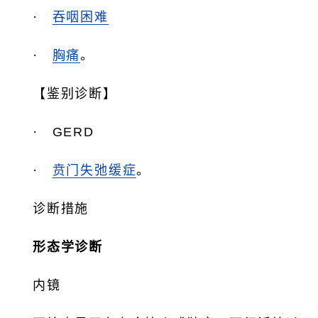
·
吞咽困难
·
胸痛
。
【鉴别诊断】
· GERD
·
贲门失弛缓症
。
诊断措施
形态学诊断
内镜