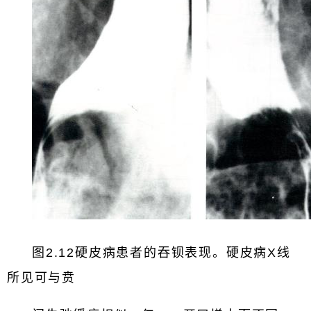
图2.12硬皮病患者的吞钡表现。硬皮病X线
所见可与贲