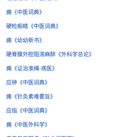
痈
《中医词典》
硬睑痴睛
《中医词典》
痈
《幼幼新书》
硬脊膜外腔阻滞麻醉
《外科学总论》
痈
《证治准绳·疡医》
应钟
《中医词典》
痈
《针灸素难要旨》
应指
《中医词典》
痈
《中医外科学》