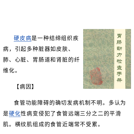
硬皮病
是一种结缔组织疾
病，引起多种脏器如皮肤、
肺、心脏、胃肠道和肾脏的纤
维化。
【病因】
食管功能障碍的确切发病机制不明。多认为
是
硬化
性病变侵犯了食管远端三分之二的平滑
肌。横纹肌组成的食管近端常不受累。