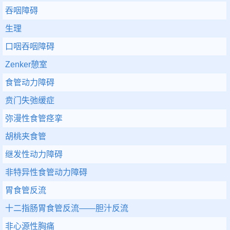
吞咽障碍
生理
口咽吞咽障碍
Zenker憩室
食管动力障碍
贲门失弛缓症
弥漫性食管痉挛
胡桃夹食管
继发性动力障碍
非特异性食管动力障碍
胃食管反流
十二指肠胃食管反流——胆汁反流
非心源性胸痛