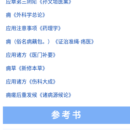
应章弟三阴疟
《孙文垣医案》
痈
《外科学总论》
应用注意事项
《药理学》
痈（俗名病藕包。）
《证治准绳·疡医》
应用诸方
《医门补要》
痈草
《新修本草》
应用诸方
《伤科大成》
痈瘥后重发候
《诸病源候论》
参考书