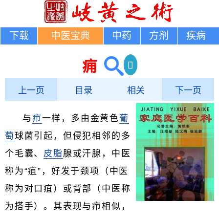
下载
中医宝典
中药
方剂
疾病
痈
上一页
目录
相关
下一页
与
疖
一样，多由金黄色
葡
萄
球菌引起，但侵犯相邻的多
个毛囊、
皮脂
腺或汗腺，中医
称为“疽”，好发于颈项（中医
称为对口疽）或背部（中医称
为搭手）。其表现与疖相似，