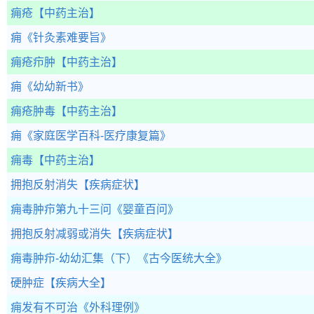
痈疮
【中药主治】
痈
《针灸素难要旨》
痈疮疖肿
【中药主治】
痈
《幼幼新书》
痈疮肿毒
【中药主治】
痈
《家庭医学百科-医疗康复篇》
痈毒
【中药主治】
拥抱反射消失
【疾病症状】
痈毒肿疖第九十三问
《婴童百问》
拥抱反射减弱或消失
【疾病症状】
痈毒肿疖-幼幼汇集（下）
《古今医统大全》
硬肿症
【疾病大全】
痈发有不可治
《外科理例》