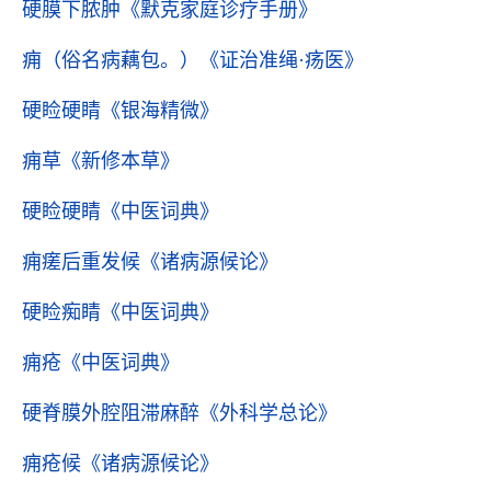
硬膜下脓肿
《默克家庭诊疗手册》
痈（俗名病藕包。）
《证治准绳·疡医》
硬睑硬睛
《银海精微》
痈草
《新修本草》
硬睑硬睛
《中医词典》
痈瘥后重发候
《诸病源候论》
硬睑痴睛
《中医词典》
痈疮
《中医词典》
硬脊膜外腔阻滞麻醉
《外科学总论》
痈疮候
《诸病源候论》