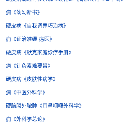
痈
《幼幼新书》
硬皮病
《自我调养巧治病》
痈
《证治准绳·疡医》
硬皮病
《默克家庭诊疗手册》
痈
《针灸素难要旨》
硬皮病
《皮肤性病学》
痈
《中医外科学》
硬脑膜外脓肿
《耳鼻咽喉外科学》
痈
《外科学总论》