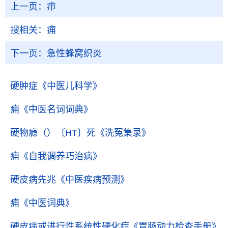
上一页：
疖
搜相关：
痈
下一页：
急性蜂窝织炎
硬肿症
《中医儿科学》
痈
《中医名词词典》
硬物瘾（）〔HT〕死
《洗冤集录》
痈
《自我调养巧治病》
硬皮病先兆
《中医疾病预测》
痈
《中医词典》
硬皮病或进行性系统性硬化症
《胃肠动力检查手册》