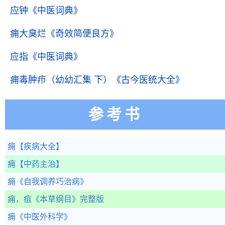
应钟
《中医词典》
痈大臭烂
《奇效简便良方》
应指
《中医词典》
痈毒肿疖（幼幼汇集 下）
《古今医统大全》
参考书
痈
【疾病大全】
痈
【中药主治】
痈
《自我调养巧治病》
痈，疽
《本草纲目》完整版
痈
《中医外科学》