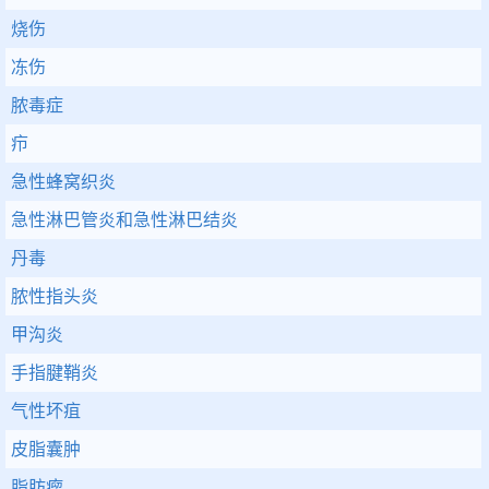
烧伤
冻伤
脓毒症
疖
急性蜂窝织炎
急性淋巴管炎和急性淋巴结炎
丹毒
脓性指头炎
甲沟炎
手指腱鞘炎
气性坏疽
皮脂囊肿
脂肪瘤