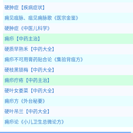
硬肿症
【疾病症状】
痈见疽脉、疽见痈脉歌
《医宗金鉴》
硬肿症
《中医儿科学》
痈疖
【中药主治】
硬质早熟禾
【中药大全】
痈疖不可用膏药贴合论
《集验背疽方》
硬枝黑锁梅
【中药大全】
痈疖疔疮
【中药主治】
硬叶女娄菜
【中药大全】
痈疖方
《外台秘要》
硬叶吊兰
【中药大全】
痈疖论
《小儿卫生总微论方》