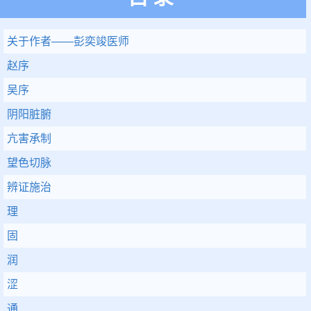
关于作者——彭奕竣医师
赵序
吴序
阴阳脏腑
亢害承制
望色切脉
辨证施治
理
固
润
涩
通