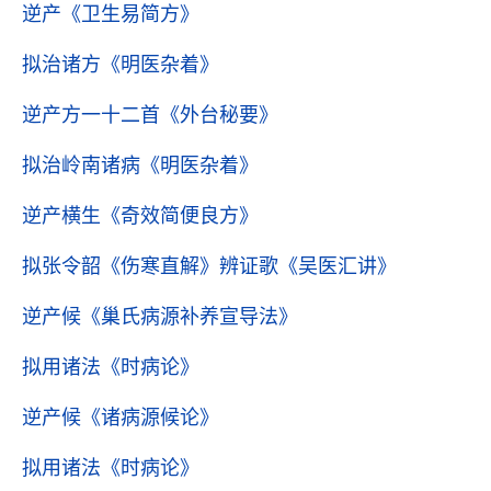
逆产
《卫生易简方》
拟治诸方
《明医杂着》
逆产方一十二首
《外台秘要》
拟治岭南诸病
《明医杂着》
逆产横生
《奇效简便良方》
拟张令韶《伤寒直解》辨证歌
《吴医汇讲》
逆产候
《巢氏病源补养宣导法》
拟用诸法
《时病论》
逆产候
《诸病源候论》
拟用诸法
《时病论》