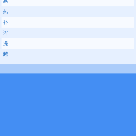
寒
热
补
泻
提
越