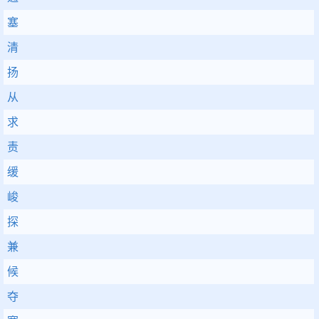
塞
清
扬
从
求
责
缓
峻
探
兼
候
夺