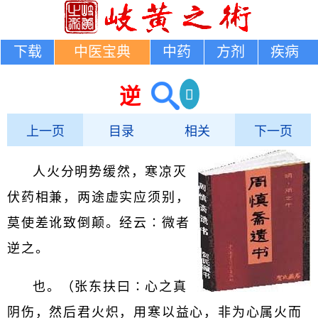
下载
中医宝典
中药
方剂
疾病
逆
上一页
目录
相关
下一页
人火分明势缓然，寒凉灭
伏药相兼，两途虚实应须别，
莫使差讹致倒颠。经云∶微者
逆之。
也。（张东扶曰∶心之真
阴伤，然后君火炽，用寒以益心，非为心属火而