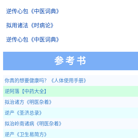
逆传心包
《中医词典》
拟用诸法
《时病论》
逆传心包
《中医词典》
参考书
你真的想要健康吗？
《人体使用手册》
逆阿落
【中药大全】
拟治诸方
《明医杂着》
逆产
《圣济总录》
拟治岭南诸病
《明医杂着》
逆产
《卫生易简方》