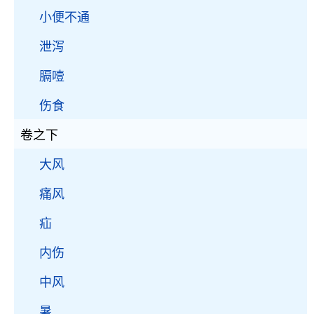
小便不通
泄泻
膈噎
伤食
卷之下
大风
痛风
疝
内伤
中风
暑