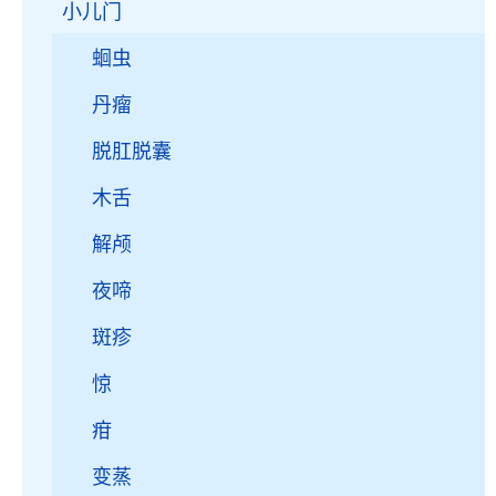
小儿门
蛔虫
丹瘤
脱肛脱囊
木舌
解颅
夜啼
斑疹
惊
疳
变蒸