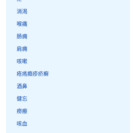
消渴
喉痛
肠痈
肩痈
咳嗽
疮疡瘾疹疥癣
酒鼻
健忘
痨瘵
咳血