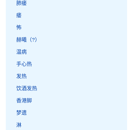
肺痿
痿
怖
赫曦（?）
温病
手心热
发热
饮酒发热
香港脚
梦遗
淋