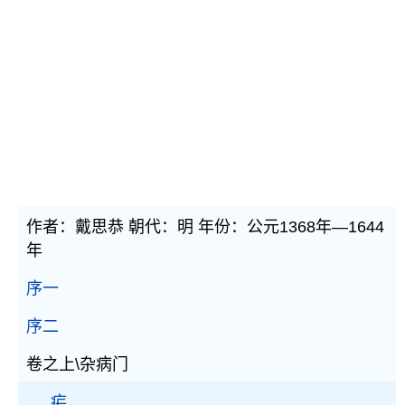
作者：戴思恭 朝代：明 年份：公元1368年—1644
年
序一
序二
卷之上\杂病门
疟