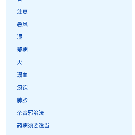
注夏
暑风
湿
郁病
火
溺血
痰饮
肺胗
杂合邪治法
药病须要适当