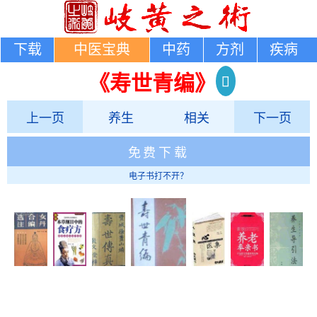
下载
中医宝典
中药
方剂
疾病
《寿世青编》
上一页
养生
相关
下一页
免费下载
电子书打不开？