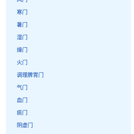
寒门
暑门
湿门
燥门
火门
调理脾胃门
气门
血门
痰门
阴虚门