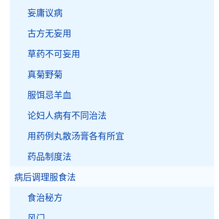
妄庸议病
古方无妄用
草药不可妄用
真菊野菊
服饵忌羊血
论妇人病有不同治法
用药例丸散汤膏各有所宜
药品制度法
病后调理服食法
食治秘方
风门