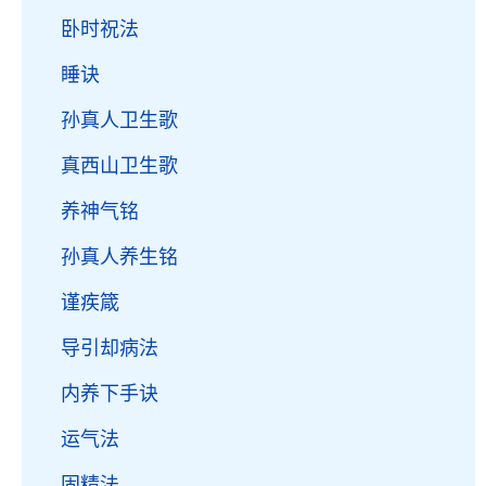
卧时祝法
睡诀
孙真人卫生歌
真西山卫生歌
养神气铭
孙真人养生铭
谨疾箴
导引却病法
内养下手诀
运气法
固精法