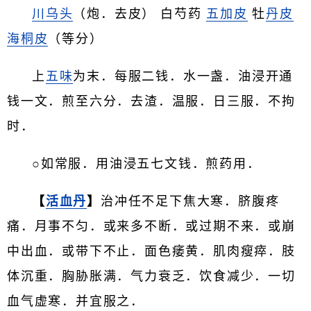
川乌头
（炮．去皮） 白芍药
五加皮
牡
丹皮
海桐皮
（等分）
上
五味
为末．每服二钱．水一盏．油浸开通
钱一文．煎至六分．去渣．温服．日三服．不拘
时．
○如常服．用油浸五七文钱．煎药用．
【
活血丹
】
治冲任不足下焦大寒．脐腹疼
痛．月事不匀．或来多不断．或过期不来．或崩
中出血．或带下不止．面色痿黄．肌肉瘦瘁．肢
体沉重．胸胁胀满．气力衰乏．饮食减少．一切
血气虚寒．并宜服之．