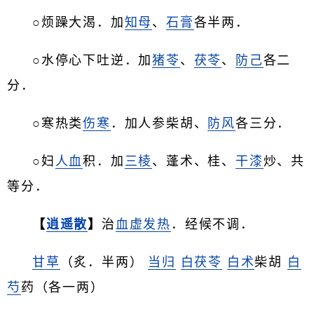
○烦躁大渴．加
知母
、
石膏
各半两．
○水停心下吐逆．加
猪苓
、
茯苓
、
防己
各二
分．
○寒热类
伤寒
．加人参柴胡、
防风
各三分．
○妇
人血
积．加
三棱
、蓬术、桂、
干漆
炒、共
等分．
【
逍遥散
】
治
血虚
发热
．经候不调．
甘草
（炙．半两）
当归
白茯苓
白术
柴胡
白
芍
药（各一两）