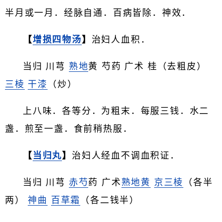
半月或一月．经脉自通．百病皆除．神效．
【
增损四物汤
】
治妇人血积．
当归 川芎
熟地
黄 芍药 广术 桂（去粗皮）
三棱
干漆
（炒）
上八味．各等分．为粗末．每服三钱．水二
盏．煎至一盏．食前稍热服．
【
当归丸
】
治妇人经血不调血积证．
当归 川芎
赤芍
药 广术
熟地黄
京三棱
（各半
两）
神曲
百草霜
（各二钱半）