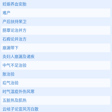
妊娠养血安胎
难产
产后扶持荣卫
肠覃论治并方
石瘕论并治方
崩漏带下
灸妇人崩漏及诸疾
中气不足治验
胀治验
疝气治验
时气温疫外伤风寒
五脏热及肌热
云岐子论宣风泻白散