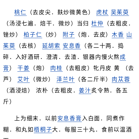
桃仁
（去皮尖．麸炒微黄色）
虎杖
吴茱萸
（汤浸七遍．焙干．微炒）当归
杜仲
（去粗皮．
锉炒）
柏子仁
（炒）
附子
（炮．去皮）
木香
山
茱萸
（去核）
延胡索
安息香
（各二十两．捣
碎．入好酒研．澄清．去渣．银器内慢火熬
成
膏
）
干姜
（炮）
肉桂
（去粗皮）牝丹皮 黄 （去
芦）
艾叶
（微炒）
泽兰叶
（各二斤半）
肉苁蓉
（酒浸焙） 浓朴（去粗皮．
姜汁
炙令熟．各五
斤）
上为细末．以前
安息香膏
入白面．同煮作
糊．和丸如
梧桐子
大．每服三十丸．食前以温酒