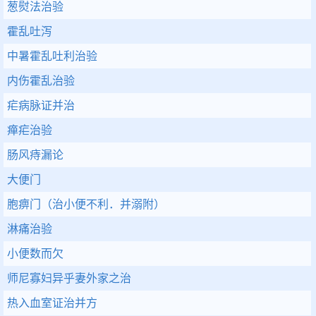
葱熨法治验
霍乱吐泻
中暑霍乱吐利治验
内伤霍乱治验
疟病脉证并治
瘅疟治验
肠风痔漏论
大便门
胞痹门（治小便不利．并溺附）
淋痛治验
小便数而欠
师尼寡妇异乎妻外家之治
热入血室证治并方