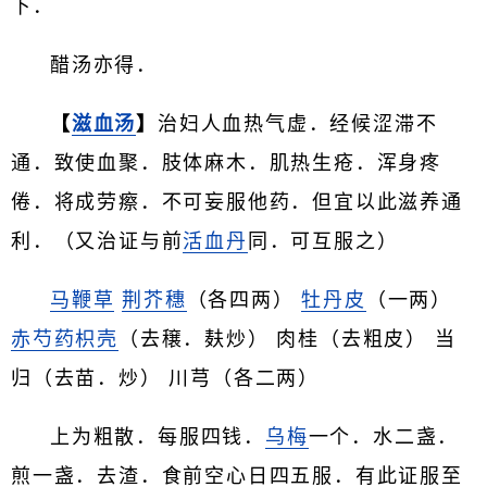
下．
醋汤亦得．
【
滋血汤
】
治妇人血热气虚．经候涩滞不
通．致使血聚．肢体麻木．肌热生疮．浑身疼
倦．将成劳瘵．不可妄服他药．但宜以此滋养通
利．（又治证与前
活血丹
同．可互服之）
马鞭草
荆芥穗
（各四两）
牡丹皮
（一两）
赤芍药
枳壳
（去穣．麸炒） 肉桂（去粗皮） 当
归（去苗．炒） 川芎（各二两）
上为粗散．每服四钱．
乌梅
一个．水二盏．
煎一盏．去渣．食前空心日四五服．有此证服至