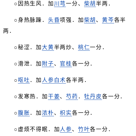
○因热生风．加
川芎
一分、
柴胡
半两．
○身热脉躁．
头昏
项强．加
柴胡
、
黄芩
各半
两．
○秘涩．加
大黄
半两炒、
桃仁
一分．
○滑泄．加
附子
、
官桂
各一分．
○
呕吐
．加
人参
白术
各半两．
○发寒热．加
干姜
、
芍药
．
牡丹皮
各一分．
○
腹胀
．加
浓朴
、
枳实
各一分．
○虚烦不得眠．加
人参
、
竹叶
各一分．