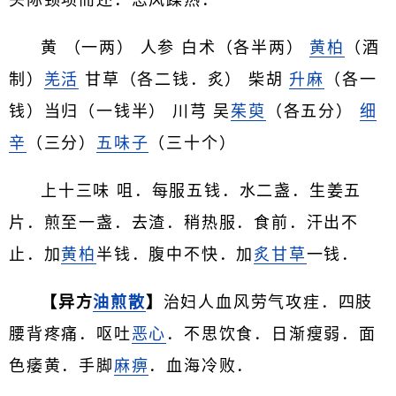
头际颈项而还．恶风躁热．
黄 （一两） 人参 白术（各半两）
黄柏
（酒
制）
羌活
甘草（各二钱．炙） 柴胡
升麻
（各一
钱）当归（一钱半） 川芎 吴
茱萸
（各五分）
细
辛
（三分）
五味子
（三十个）
上十三味 咀．每服五钱．水二盏．生姜五
片．煎至一盏．去渣．稍热服．食前．汗出不
止．加
黄柏
半钱．腹中不快．加
炙甘草
一钱．
【异方
油煎散
】
治妇人血风劳气攻疰．四肢
腰背疼痛．呕吐
恶心
．不思饮食．日渐瘦弱．面
色痿黄．手脚
麻痹
．血海冷败．