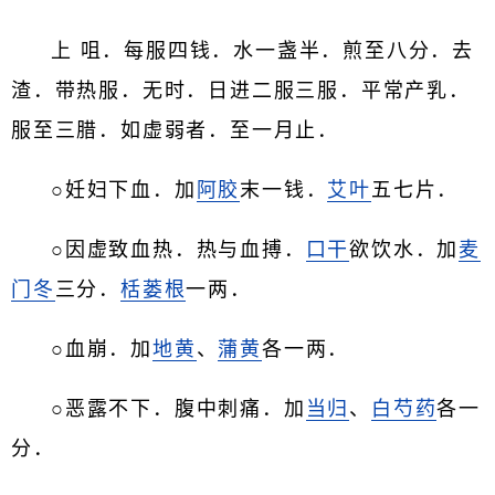
上 咀．每服四钱．水一盏半．煎至八分．去
渣．带热服．无时．日进二服三服．平常产乳．
服至三腊．如虚弱者．至一月止．
○妊妇下血．加
阿胶
末一钱．
艾叶
五七片．
○因虚致血热．热与血搏．
口干
欲饮水．加
麦
门冬
三分．
栝蒌根
一两．
○血崩．加
地黄
、
蒲黄
各一两．
○恶露不下．腹中刺痛．加
当归
、
白芍药
各一
分．