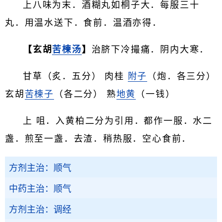
上八味为末．酒糊丸如桐子大．每服三十
丸．用温水送下．食前．温酒亦得．
【玄胡
苦楝汤
】
治脐下冷撮痛．阴内大寒．
甘草（炙．五分） 肉桂
附子
（炮．各三分）
玄胡
苦楝子
（各二分） 熟
地黄
（一钱）
上 咀．入黄柏二分为引用．都作一服．水二
盏．煎至一盏．去渣．稍热服．空心食前．
方剂主治：顺气
中药主治：顺气
方剂主治：调经