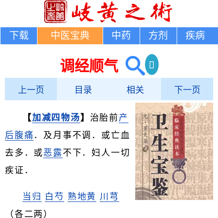
下载
中医宝典
中药
方剂
疾病
调经顺气
上一页
目录
相关
下一页
【
加减四物汤
】
治胎前
产
后腹痛
．及月事不调．或亡血
去多．或
恶露
不下．妇人一切
疾证．
当归
白芍
熟地黄
川芎
（各二两）