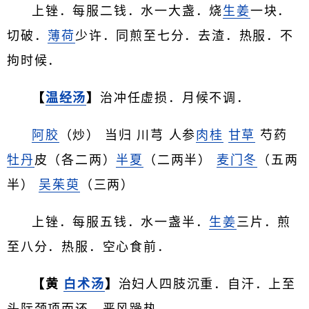
上锉．每服二钱．水一大盏．烧
生姜
一块．
切破．
薄荷
少许．同煎至七分．去渣．热服．不
拘时候．
【
温经汤
】
治冲任虚损．月候不调．
阿胶
（炒） 当归 川芎 人参
肉桂
甘草
芍药
牡丹
皮（各二两）
半夏
（二两半）
麦门冬
（五两
半）
吴茱萸
（三两）
上锉．每服五钱．水一盏半．
生姜
三片．煎
至八分．热服．空心食前．
【黄
白术汤
】
治妇人四肢沉重．自汗．上至