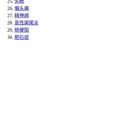
失眠
偏头痛
精神病
急性阑尾炎
肠梗阻
胆石症