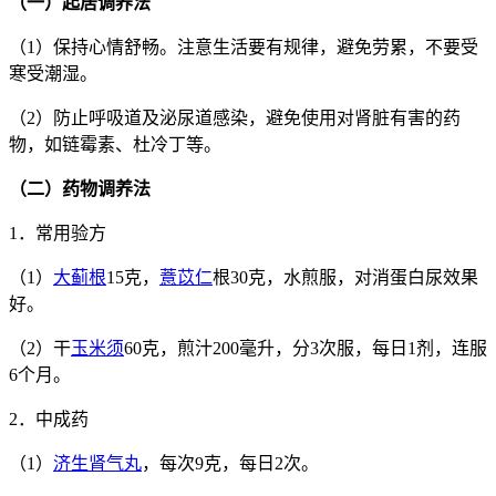
（一）起居调养法
（1）保持心情舒畅。注意生活要有规律，避免劳累，不要受
寒受潮湿。
（2）防止呼吸道及泌尿道感染，避免使用对肾脏有害的药
物，如链霉素、杜冷丁等。
（二）药物调养法
1．常用验方
（1）
大蓟根
15克，
薏苡仁
根30克，水煎服，对消蛋白尿效果
好。
（2）干
玉米须
60克，煎汁200毫升，分3次服，每日1剂，连服
6个月。
2．中成药
（1）
济生肾气丸
，每次9克，每日2次。