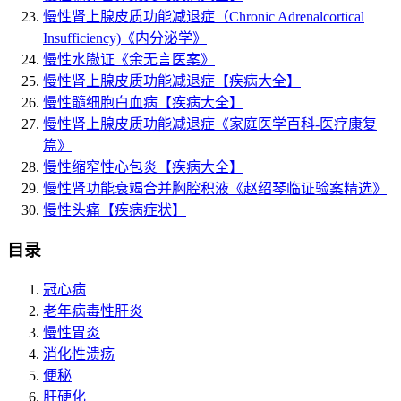
慢性肾上腺皮质功能减退症（Chronic Adrenalcortical
Insufficiency)
《内分泌学》
慢性水臌证
《余无言医案》
慢性肾上腺皮质功能减退症
【疾病大全】
慢性髓细胞白血病
【疾病大全】
慢性肾上腺皮质功能减退症
《家庭医学百科-医疗康复
篇》
慢性缩窄性心包炎
【疾病大全】
慢性肾功能衰竭合并胸腔积液
《赵绍琴临证验案精选》
慢性头痛
【疾病症状】
目录
冠心病
老年病毒性肝炎
慢性胃炎
消化性溃疡
便秘
肝硬化