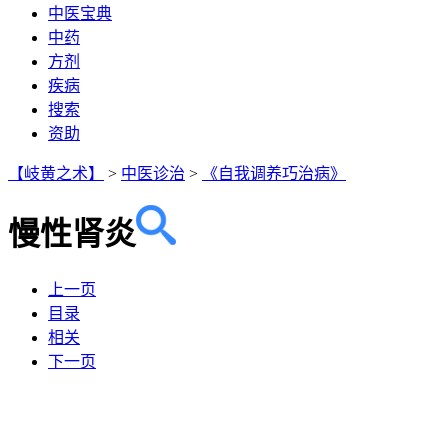
中医宝典
中药
方剂
疾病
搜索
资助
【岐黄之术】
>
中医诊治
>
《自我调养巧治病》
慢性肾炎
上一页
目录
相关
下一页