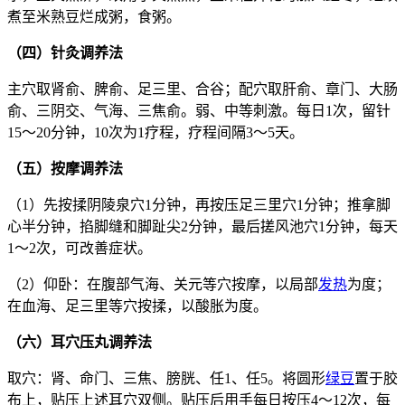
煮至米熟豆烂成粥，食粥。
（四）针灸调养法
主穴取肾俞、脾俞、足三里、合谷；配穴取肝俞、章门、大肠
俞、三阴交、气海、三焦俞。弱、中等刺激。每日1次，留针
15～20分钟，10次为1疗程，疗程间隔3～5天。
（五）按摩调养法
（1）先按揉阴陵泉穴1分钟，再按压足三里穴1分钟；推拿脚
心半分钟，掐脚缝和脚趾尖2分钟，最后搓风池穴1分钟，每天
1～2次，可改善症状。
（2）仰卧：在腹部气海、关元等穴按摩，以局部
发热
为度；
在血海、足三里等穴按揉，以酸胀为度。
（六）耳穴压丸调养法
取穴：肾、命门、三焦、膀胱、任1、任5。将圆形
绿豆
置于胶
布上，贴压上述耳穴双侧。贴压后用手每日按压4～12次，每