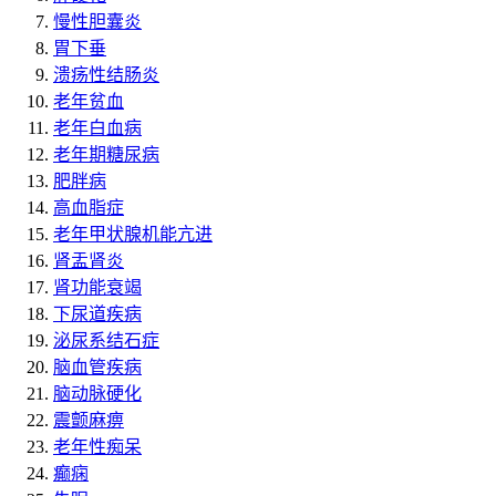
慢性胆囊炎
胃下垂
溃疡性结肠炎
老年贫血
老年白血病
老年期糖尿病
肥胖病
高血脂症
老年甲状腺机能亢进
肾盂肾炎
肾功能衰竭
下尿道疾病
泌尿系结石症
脑血管疾病
脑动脉硬化
震颤麻痹
老年性痴呆
癫痫