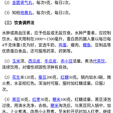
（2）
金匮肾气丸
，每次9克，每日2次。
（3）知柏
地黄丸
，每次9克，每日2次。
（三）饮食调养法
水肿或高血压者，应予低盐或无盐饮食。水肿严重者，应控制
饮水，每天限制在1000～1500毫升，蛋白质的摄入量以每日每
4千克体重1克为好，宜选牛奶、
鸡蛋
、瘦肉、
鲤鱼
、豆制品等
优质蛋白食品，还可服用药茶、药粥等。
（1）
玉米
须、
西瓜皮
、
冬瓜皮
、
赤小豆
适量。煮汤
代茶饮
，
连续饮用，对慢性顽固性浮肿有良效。
（2）
花生
米120克，
蚕豆
200克，
红糖
50克。锅内加水3碗，微
火煮，水呈棕红色。浑浊时可服，服时加红糖适量。日服2
次。
（3）
黑豆
30克，
红枣
30克，
粳米
100克，红糖适量，黑豆浸泡
过夜，用清水洗净，去核。
粳米
淘洗后，与黑豆同入锅中，加
水，上火煮沸，改用小火熬煮，至米粒开花时加入红枣，继续