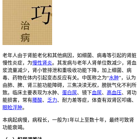
老年人由于肾脏老化和其他病因，如细菌、病毒等引起的肾脏
慢性炎症，为
慢性肾炎
。其发病与老年人肾单位数减少，肾血
浆流量减少，肾小管排泄和重吸收功能下降，加上细菌、病
毒、药物在体内引起变态反应有关。中医称之为“
水肿
”，认为
由肺、脾、肾三脏功能障碍，三焦决渎无权，膀胱气化不利所
致。临床主要表现为水肿、
蛋白尿
、镜下
血尿
、
高血压
、肾功
能损害，常有
腰酸
、
乏力
、耐力差等症，体查有双肾区叩痛、
眼睑浮肿
。
本病起病慢，病程长，一般为1年以上至数十年，最终可致肾
功能衰竭。