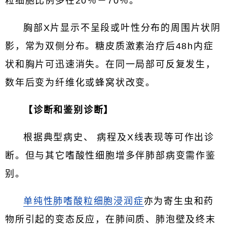
粒细胞比例多在20％－70％。
胸部X片显示不呈段或叶性分布的周围片状阴
影，常为双侧分布。糖皮质激素治疗后48h内症
状和胸片可迅速消失。在同一局部可反复发生，
数年后变为纤维化或蜂窝状改变。
【诊断和鉴别诊断】
根据典型病史、 病程及X线表现等可作出诊
断。但与其它嗜酸性细胞增多伴肺部病变需作鉴
别。
单纯性肺嗜酸粒细胞浸润症
亦为寄生虫和药
物所引起的变态反应，在肺间质、肺泡壁及终末