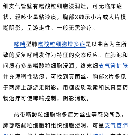
细支气管壁有嗜酸粒细胞浸润灶，可无临床症
状，轻咳少量粘液痰，胸部X线示小片或大片模
糊阴影，呈游走性。一般无需治疗。
哮喘
型肺
嗜酸粒细胞增多症
是以曲菌为主所
致的反复哮喘发作为特征的变态反应。在肺泡和
间质有多量嗜酸粒细胞浸润，终末细
支气管扩张
并充满稠性粘痰，可找到真菌丝。胸部X片多见
于两肺上部游走阴影。用糖皮质激素和抗真菌药
物治疗可使哮喘控制，阴影消散。
热带嗜酸粒细胞增多症为丝虫等感染所致，
肺部嗜酸粒细胞和组织细胞浸润，可呈
支气管肺