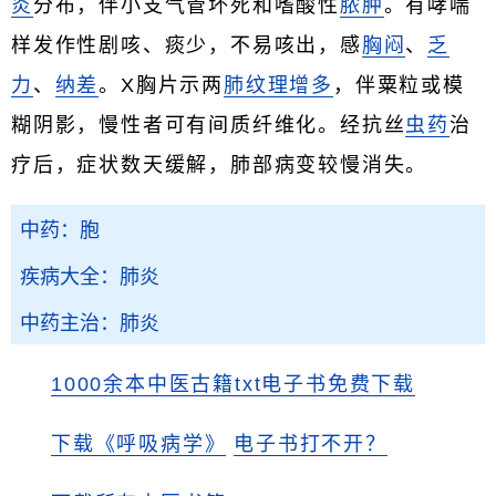
炎
分布，伴小支气管坏死和嗜酸性
脓肿
。有哮喘
样发作性剧咳、痰少，不易咳出，感
胸闷
、
乏
力
、
纳差
。X胸片示两
肺纹理增多
，伴粟粒或模
糊阴影，慢性者可有间质纤维化。经抗丝
虫药
治
疗后，症状数天缓解，肺部病变较慢消失。
中药：胞
疾病大全：肺炎
中药主治：肺炎
1000余本中医古籍txt电子书免费下载
下载《呼吸病学》
电子书打不开？