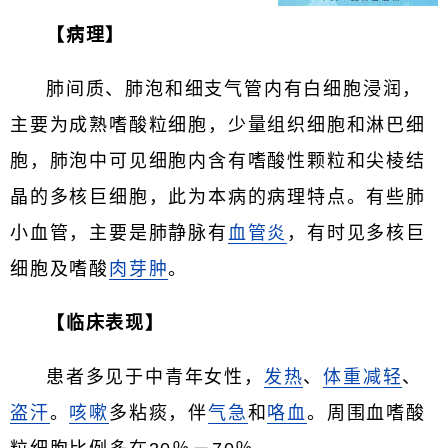
【病理】
肺间质、肺泡和细支气管内有白细胞浸润，
主要为成熟嗜酸粒细胞，少量组织细胞和淋巴细
胞，肺泡中可见细胞内含有嗜酸性颗粒和尖棱结
晶的多核巨细胞，此为本病的病理特点。有些肺
小血管，主要是肺静脉有
血管炎
，有时见多核巨
细胞及嗜酸
肉芽肿
。
【临床表现】
患者多见于中青年女性，
发热
、
体重减轻
、
盗汗
。
咳嗽
多粘痰，伴
气急
和
咯血
。周围血嗜酸