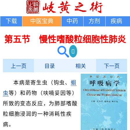
下载
中医宝典
中药
方剂
疾病
第五节 慢性嗜酸粒细胞性肺炎
上一页
目录
相关
下一页
本病是寄生虫（钩虫、
蛔
虫
等）和药物（呋喃妥因等）
所致的变态反应，为肺部嗜酸
粒细胞浸润的一种消耗性疾
病。