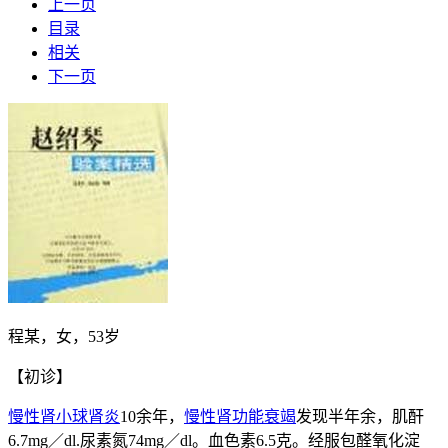
上一页
目录
相关
下一页
程某，女，53岁
【初诊】
慢性肾小球肾炎
10余年，
慢性肾功能衰竭
发现半年余，肌酐
6.7mg／dl.尿素氮74mg／dl。血色素6.5克。经服包醛氧化淀