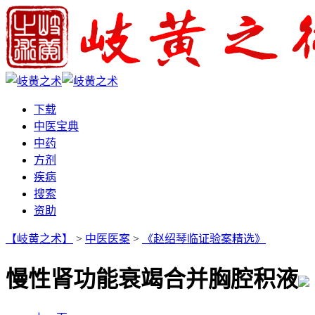
下载
中医宝典
中药
方剂
疾病
搜索
资助
【岐黄之术】
>
中医医案
>
《赵绍琴临证验案精选》
慢性肾功能衰竭合并胸腔积液