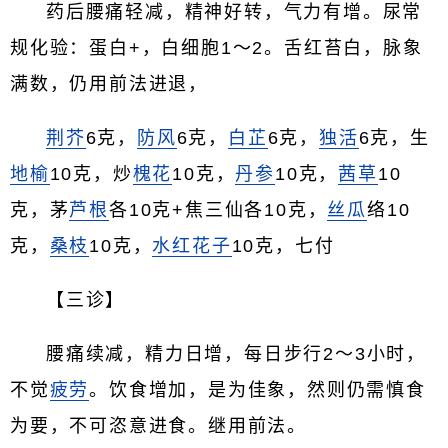
药后腰痛轻减，精神好转，气力有增。尿常
规化验：蛋白+，白细胞1～2。舌红苔白，脉象
满数，仍用前法进退，
荆芥
6克，
防风
6克，
白芷
6克，
独活
6克，生
地榆
10克，炒
槐花
10克，
丹参
10克，
茜草
10
克，茅
芦根
各10克+焦三仙各10克，
丝瓜
络10
克，
桑枝
10克，
水红花子
10克，七付
【三诊】
腰痛续减，精力日增，每日步行2～3小时，
不觉
疲劳
。饮食增加，是为佳象，然则仍需慎食
为要，不可恣意进食。继用前法。