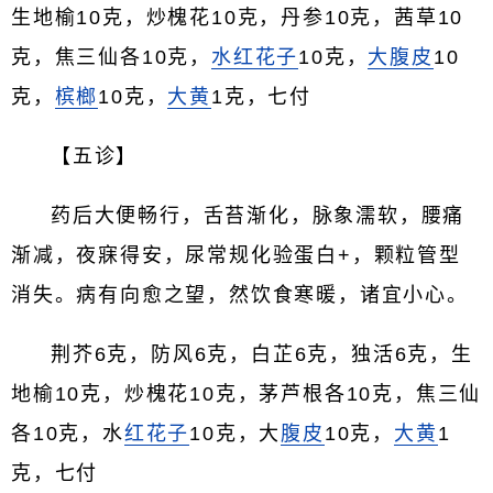
生地榆10克，炒槐花10克，丹参10克，茜草10
克，焦三仙各10克，
水红花子
10克，
大腹皮
10
克，
槟榔
10克，
大黄
1克，七付
【五诊】
药后大便畅行，舌苔渐化，脉象濡软，腰痛
渐减，夜寐得安，尿常规化验蛋白+，颗粒管型
消失。病有向愈之望，然饮食寒暖，诸宜小心。
荆芥6克，防风6克，白芷6克，独活6克，生
地榆10克，炒槐花10克，茅芦根各10克，焦三仙
各10克，水
红花子
10克，大
腹皮
10克，
大黄
1
克，七付