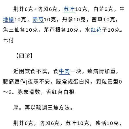
荆芥6克+防风6克，
苏叶
10克，白芷6克，生
地榆
10克，
赤芍
10克，丹参10克，茜草10克，
焦三仙各10克，茅芦根各10克，水
红花
子10克。
七付
【四诊】
近困饮食不慎，食
牛肉
一块，致病情加重，
腰痛复作|夜寐不安，躁常规蛋白抖，颗粒管型0
～2。脉象滑数，舌红苔白根
厚。再以疏调三焦方法。
荆芥6克，防风6克，苏叶10克，独活10克，