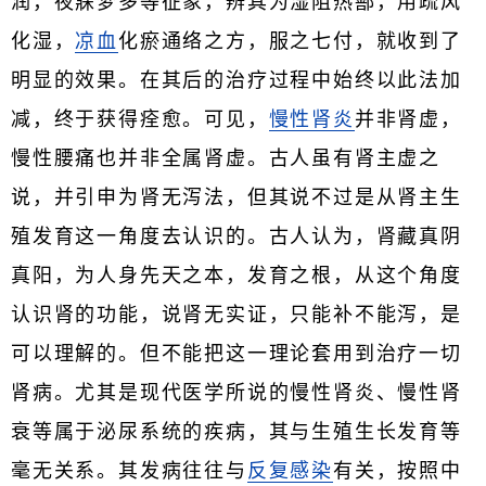
润，夜寐梦多等征象，辨其为湿阻热鄯，用疏风
化湿，
凉血
化瘀通络之方，服之七付，就收到了
明显的效果。在其后的治疗过程中始终以此法加
减，终于获得痊愈。可见，
慢性肾炎
并非肾虚，
慢性腰痛也并非全属肾虚。古人虽有肾主虚之
说，并引申为肾无泻法，但其说不过是从肾主生
殖发育这一角度去认识的。古人认为，肾藏真阴
真阳，为人身先天之本，发育之根，从这个角度
认识肾的功能，说肾无实证，只能补不能泻，是
可以理解的。但不能把这一理论套用到治疗一切
肾病。尤其是现代医学所说的慢性肾炎、慢性肾
衰等属于泌尿系统的疾病，其与生殖生长发育等
毫无关系。其发病往往与
反复感染
有关，按照中