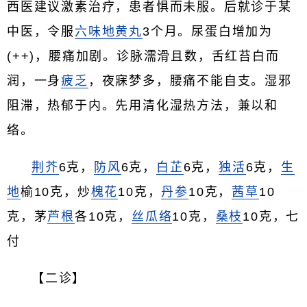
西医建议激素治疗，患者惧而未服。后就诊于某
中医，令服
六味地黄丸
3个月。尿蛋白增加为
(++)，腰痛加剧。诊脉濡滑且数，舌红苔白而
润，一身
疲乏
，夜寐梦多，腰痛不能自支。湿邪
阻滞，热郁于内。先用清化湿热方法，兼以和
络。
荆芥
6克，
防风
6克，
白芷
6克，
独活
6克，
生
地
榆10克，炒
槐花
10克，
丹参
10克，
茜草
10
克，茅
芦根
各10克，
丝瓜络
10克，
桑枝
10克，七
付
【二诊】