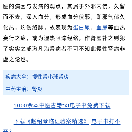
医的病因与发病的观点，其属于外邪内侵，久留
而不去，深入血分，形成血分伏邪，即邪气郁久
化热，灼伤络脉，故表现为
蛋白尿
、
血尿
等血热
妄行之症，或为湿热阻滞经络，作肾虚补之则犯
了实实之戒澈凡治肾病者不可不知此慢性肾病非
虚之论也。
疾病大全：慢性肾小球肾炎
中药主治：肾炎
1000余本中医古籍txt电子书免费下载
下载《赵绍琴临证验案精选》
电子书打不