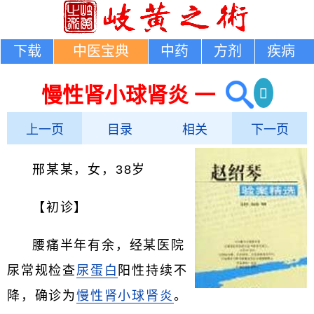
下载
中医宝典
中药
方剂
疾病
慢性肾小球肾炎 一
上一页
目录
相关
下一页
邢某某，女，38岁
【初诊】
腰痛半年有余，经某医院
尿常规检查
尿蛋白
阳性持续不
降，确诊为
慢性肾小球肾炎
。