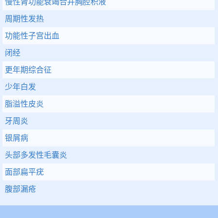
慢性肾功能衰竭合并胸腔积液
周期性发热
功能性子宫出血
闭经
更年期综合征
少年白发
脂溢性皮炎
牙周炎
银屑病
头部多发性毛囊炎
面部扁平疣
腹部漏疮