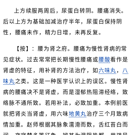
上方续服两周后，尿蛋白转阴。腰痛消失。
后以上方为基础加减治疗半年，尿蛋白保持阴
性，腰痛未作，精力日增，未再反复。
【按】：腰为肾之府。腰痛为慢性肾病的常
见症状。过去常常把长期慢性腰痛或
腰酸
看作是
肾虚的特征，用补肾的方法治疗，如
六味丸
，
八
味丸
之类。这是一种医学认识上的误区。慢性肾
病的腰痛决不是肾虚，而是湿郁热阻滞经络，致
络脉不通所致。若用补法，必致加重。本例前医
就把肾炎当肾虚，用六味
地黄丸
治疗三个月致病
情加重。赵师根据其脉象濡滑而数，舌红苔白而