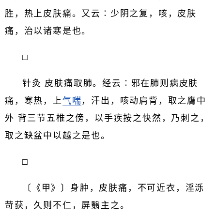
胜，热上皮肤痛。又云∶少阴之复，咳，皮肤
痛，治以诸寒是也。
□
针灸 皮肤痛取肺。经云∶邪在肺则病皮肤
痛，寒热，上
气喘
，汗出，咳动肩背，取之膺中
外 背三节五椎之傍，以手疾按之快然，乃刺之，
取之缺盆中以越之是也。
□
〔《甲》〕身肿，皮肤痛，不可近衣，淫泺
苛获，久则不仁，屏翳主之。