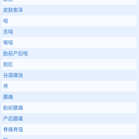
皮肤索泽
喑
舌喑
喉喑
胎前产后喑
脱肛
谷道痛蚀
痔
腰痛
胎前腰痛
产后腰痛
脊痛脊强