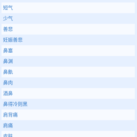
短气
少气
善悲
妊娠善悲
鼻塞
鼻渊
鼻鼽
鼻肉
酒鼻
鼻得冷则黑
肩背痛
肩痛
皮肤