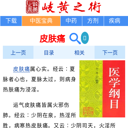
下载
中医宝典
中药
方剂
疾病
皮肤痛
上一页
目录
相关
下一页
皮肤痛
属心实。经云∶夏
脉者心也，夏脉太过，则病身
热肤痛为浸淫。
运气皮肤痛皆属火邪伤
肺。经云∶少阴在泉，热淫所
胜，病寒热皮肤痛。又云∶少阴司天，火淫所