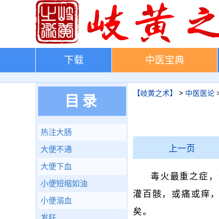
下载
中医宝典
【岐黄之术】
>
中医医论
目录
热注大肠
上一页
大便不通
大便下血
毒火最重之症，
小便短缩如油
灌百骸，或痛或痒
小便溺血
矣。
发狂