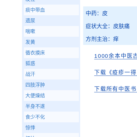
痰中带血
中药：皮
遗尿
症状大全：皮肤痛
喘嗽
方剂主治：痒
发黄
循衣摸床
1000余本中医
狐惑
下载《疫疹一得
战汗
四肢浮肿
下载所有中医书
大便燥结
半身不遂
食少不化
惊悸