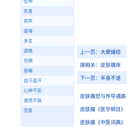
怔忡
失音
郑声
喜唾
多言
遗精
上一页：
大便燥结
恐惧
搜相关：
皮肤痛痒
昏睡
下一页：
半身不遂
自汗盗汗
心神不安
皮肤痛觉与传导通路
虚烦不寐
皮肤痛
《医学纲目》
劳复
皮肤痛
《中医词典》