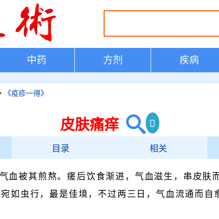
中药
方剂
疾病
>
《疫疹一得》
皮肤痛痒
目录
相关
气血被其煎熬。瘥后饮食渐进，气血滋生，串皮肤
，宛如虫行，最是佳境，不过两三日，气血流通而自