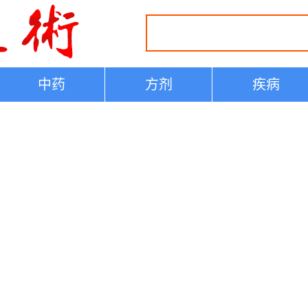
中药
方剂
疾病