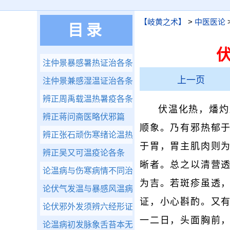
【岐黄之术】
>
中医医论
目录
注仲景暴感暑热证治各条
上一页
注仲景兼感湿温证治各条
辨正周禹载温热暑疫各条
伏温化热，燔灼
辨正蒋问斋医略伏邪篇
顺象。乃有邪热郁
辨正张石顽伤寒绪论温热各条
于胃，胃主肌肉则
辨正吴又可温疫论各条
晰者。总之以清营
论温病与伤寒病情不同治法各异
为吉。若斑疹虽透
论伏气发温与暴感风温病原不同治法各异
证，小心斟酌。又
论伏邪外发须辨六经形证
一二日，头面胸前
论温病初发脉象舌苔本无一定