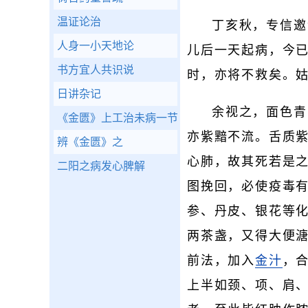
温证论治
丁亥秋，专信邀
人身一小天地论
儿后一天起病，今
书方宜人共识说
时，亦将不救矣。
日讲杂记
余视之，面色青
《金匮》上工治未病一节辩
亦紫黯不流。舌质
辨《金匮》之
心肺，故其死若是
二阳之病发心脾解
图挽回，必使疫毒
参、丹皮、银花等
两茶盏，又得大便
前法，加入
金汁
，
上半如颈、项、肩