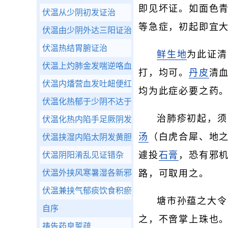
即见坏证。如面色
伏温从少阴初发证治
等急症，初起即宜
伏温由少阴外达三阳证治
伏温热结胃腑证治
鲜生地
为此证清
伏温上灼肺金发喘逆咯血咳脓证治
打，均可。
丹皮
清
伏温内燔营血发吐衄便红等证治
均为此症必要之药
伏温化热郁于少阴不达于阳
治肺疹初起，须
伏温化热内陷手足厥阴发痉厥昏蒙等证
汤
（白虎合犀、地
伏温挟湿内陷太阴发黄胆肿胀泄利等证
遽投
石膏
，恐有邪
伏温阴阳淆乱见证错杂
伏温外挟风寒暑湿各新邪为病
路，可取用之。
伏温兼挟气郁痰饮食积瘀血以及胎产经带诸宿病
塘市孙蕴之大令
自序
之，不啻掌上珠也
祷告药皇誓疏