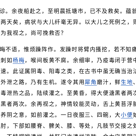
诊。余夜船赴之，至明晨抵塘市，已不及救矣。蕴
已两天矣，病状与大儿纤毫无异。以大儿之死例之，
姑为我视之，尚可挽救否？
晦不语，惟烦躁阵作。发躁时将臂内搔挖，若不知
紫刺如
杨梅
，喉间板黄不腐。余细审，乃疫毒闭于营
之速。此证属阴毒、阳毒之类，在古书中虽无确当治
有外泄之路，乃有生机。遂令其用
犀角
磨汁，鲜
生地
化毒泄热之品，陆续灌之。至黄昏，得大便溏黑者两
溏黑者两次。余再视之，神情较能灵动，舌上黄苔浮
合养阴之意，如前灌之。一日夜服三、四碗，大
小便
、肘，下部如腰脊、髀关、膝、等处，凡肢节交接之