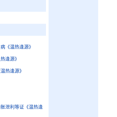
为病
《温热逢源》
温热逢源》
《温热逢源》
肿胀泄利等证
《温热逢