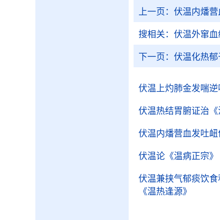
上一页：
伏温内燔营
搜相关：
伏温外窜血
下一页：
伏温化热郁
伏温上灼肺金发喘逆
伏温热结胃腑证治
《
伏温内燔营血发吐衄
伏温论
《温病正宗》
伏温兼挟气郁痰饮食
《温热逢源》