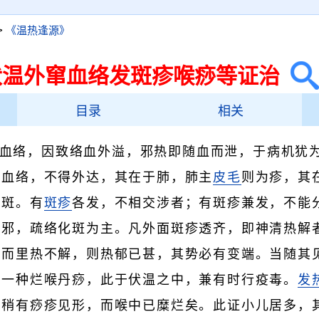
>
《温热逢源》
伏温外窜血络发斑疹喉痧等证治
目录
相关
血络，因致络血外溢，邪热即随血而泄，于病机犹
于血络，不得外达，其在于肺，肺主
皮毛
则为疹，其
为斑。有
斑疹
各发，不相交涉者；有斑疹兼发，不能
透邪，疏络化斑为主。凡外面斑疹透齐，即神清热解
，而里热不解，则热郁已甚，其势必有变端。当随其
有一种烂喉丹痧，此于伏温之中，兼有时行疫毒。
发
，稍有痧疹见形，而喉中已糜烂矣。此证小儿居多，