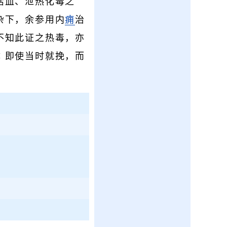
活血、泄热化毒之
杂下，余参用内
痈
治
不知此证之热毒，亦
∶即使当时就挽，而