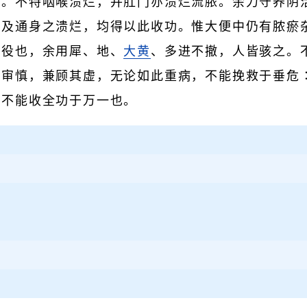
脓。不特咽喉溃烂，并肛门亦溃烂流脓。余力守养阴
喉及通身之溃烂，均得以此收功。惟大便中仍有脓瘀
是役也，余用犀、地、
大黄
、多进不撤，人皆骇之。
回审慎，兼顾其虚，无论如此重病，不能挽救于垂危
断不能收全功于万一也。