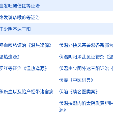
血发吐衄便红等证治
络发斑疹喉痧等证治
于少阴不达于阳
咯血咳脓证治
《温热逢源》
伏温外挟风寒暑湿各新邪
温热逢源》
伏温阴阳淆乱见证错杂
《
便红等证治
《温热逢源》
伏温由少阴外达三阳证治
伏羲
《中医词典》
积瘀血以及胎产经带诸宿病
伏陷
《续名医类案》
伏温挟湿内陷太阴发黄胆
源》