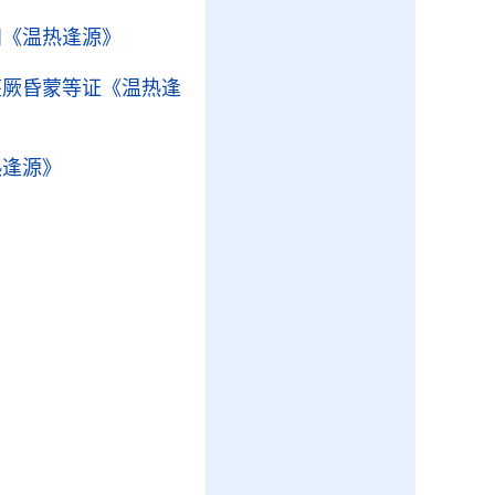
阳
《温热逢源》
痉厥昏蒙等证
《温热逢
热逢源》
》