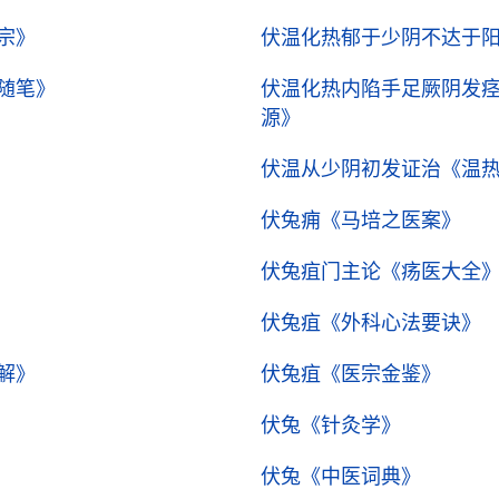
宗》
伏温化热郁于少阴不达于
随笔》
伏温化热内陷手足厥阴发
源》
伏温从少阴初发证治
《温
伏兔痈
《马培之医案》
伏兔疽门主论
《疡医大全
伏兔疽
《外科心法要诀》
解》
伏兔疽
《医宗金鉴》
伏兔
《针灸学》
伏兔
《中医词典》