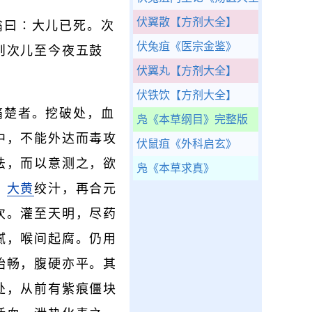
伏翼散
【方剂大全】
翁曰∶大儿已死。次
伏兔疽
《医宗金鉴》
则次儿至今夜五鼓
伏翼丸
【方剂大全】
伏铁饮
【方剂大全】
痛楚者。挖破处，血
凫
《本草纲目》完整版
中，不能外达而毒攻
伏鼠疽
《外科启玄》
法，而以意测之，欲
凫
《本草求真》
、
大黄
绞汁，再合元
次。灌至天明，尽药
腻，喉间起腐。仍用
始畅，腹硬亦平。其
处，从前有紫痕僵块