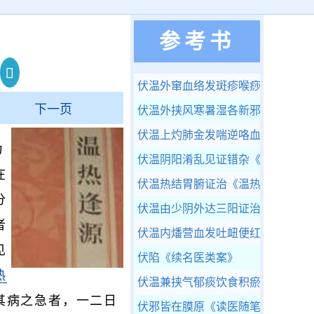
参考书
伏温外窜血络发斑疹喉痧等证治
《
下一页
伏温外挟风寒暑湿各新邪为病
《温
伏温上灼肺金发喘逆咯血咳脓证治
为
伏温阴阳淆乱见证错杂
《温热逢源
在
伏温热结胃腑证治
《温热逢源》
分
伏温由少阴外达三阳证治
《温热逢
者
伏温内燔营血发吐衄便红等证治
《
见
伏陷
《续名医类案》
热
伏温兼挟气郁痰饮食积瘀血以及胎
其病之急者，一二日
伏邪皆在膜原
《读医随笔》