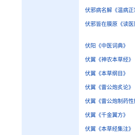
伏邪病名解
《温病正
伏邪皆在膜原
《读医
伏阳
《中医词典》
伏翼
《神农本草经》
伏翼
《本草纲目》
伏翼
《雷公炮炙论》
伏翼
《雷公炮制药性
伏翼
《千金翼方》
伏翼
《本草经集注》