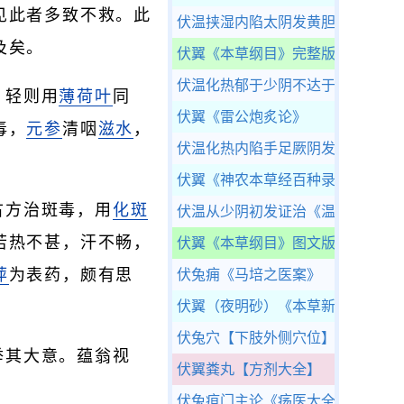
见此者多致不救。此
伏温挟湿内陷太阴发黄胆肿胀泄利
及矣。
伏翼
《本草纲目》完整版
伏温化热郁于少阴不达于阳
《温热
，轻则用
薄荷叶
同
伏翼
《雷公炮炙论》
毒，
元参
清咽
滋水
，
伏温化热内陷手足厥阴发痉厥昏蒙
伏翼
《神农本草经百种录》
古方治斑毒，用
化斑
伏温从少阴初发证治
《温热逢源》
若热不甚，汗不畅，
伏翼
《本草纲目》图文版
萍
为表药，颇有思
伏兔痈
《马培之医案》
伏翼（夜明砂）
《本草新编》
伏兔穴
【下肢外侧穴位】
举其大意。蕴翁视
伏翼粪丸
【方剂大全】
伏兔疽门主论
《疡医大全》