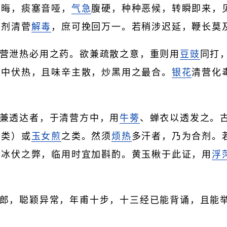
青晦，痰塞音哑，
气急
腹硬，种种恶候，转瞬即来，
大剂清菅
解毒
，庶可挽回万一。若稍涉迟延，鞭长莫
营泄热必用之药。欲兼疏散之意，重则用
豆豉
同打
血中伏热，且味辛主散，炒黑用之最合。
银花
清营化
。
兼透达者，于清营方中，用
牛蒡
、蝉衣以透发之。
之类）或
玉女煎
之类。然须
烦热
多汗者，乃为合剂。
机冰伏之弊，临用时宜加斟酌。黄玉楸于此证，用
浮
郎，聪颖异常，年甫十步，十三经已能背诵，且能
。