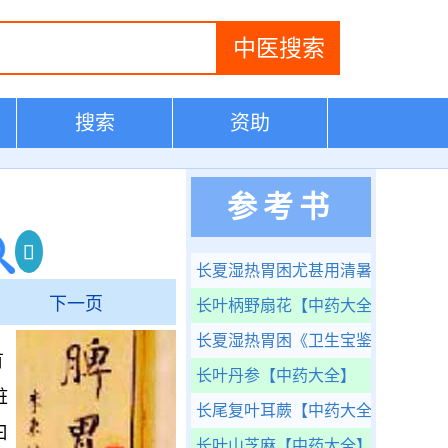
搜索
资助
参考书
长夏湿热胃困尤甚用清暑益气汤论
下一页
长叶柄野扇花
【中药大全】
长夏湿热胃困
《卫生宝鉴》
有
长叶丹参
【中药大全】
脏
长尾复叶耳蕨
【中药大全】
曰
长叶山芝麻
【中药大全】