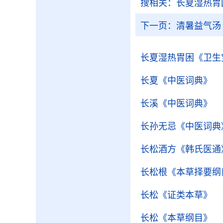
搜相关：
长夏湿热胃
下一页：
清暑益气汤
长夏湿热胃困
《卫生
长夏
《中医词典》
长溪
《中医词典》
长孙无忌
《中医词典
长松酒方
《韩氏医通
长松根
《本草择要纲
长松
《证类本草》
长松
《本草纲目》