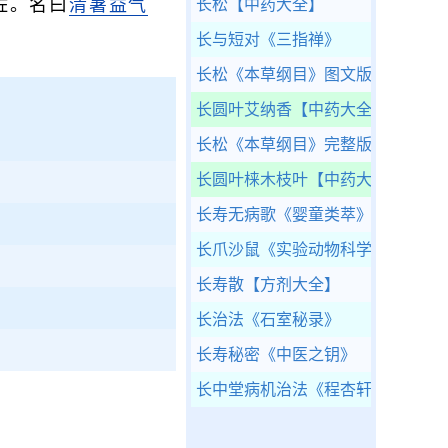
佐。名曰
清暑益气
长松
【中药大全】
长与短对
《三指禅》
长松
《本草纲目》图文版
长圆叶艾纳香
【中药大全】
长松
《本草纲目》完整版
长圆叶梾木枝叶
【中药大全】
长寿无病歌
《婴童类萃》
长爪沙鼠
《实验动物科学》
长寿散
【方剂大全】
长治法
《石室秘录》
长寿秘密
《中医之钥》
长中堂病机治法
《程杏轩医案》