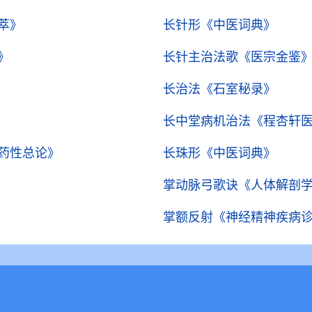
萃》
长针形
《中医词典》
》
长针主治法歌
《医宗金鉴
长治法
《石室秘录》
长中堂病机治法
《程杏轩
药性总论》
长珠形
《中医词典》
掌动脉弓歌诀
《人体解剖
掌额反射
《神经精神疾病