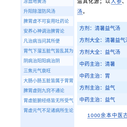
滋其化源；以
人参
凉血地黄汤
升阳除湿防风汤
汤
。
脾胃虚不可妄用吐药论
方剂：清暑益气汤
安养心神调治脾胃论
方剂大全：清暑益气
凡治病当问其所便
胃气下溜五脏气皆乱其为病互相出见论
方剂大全：益气汤
阴病治阳阳病治阴
中药主治：清暑
三焦元气衰旺
中药主治：胃
大肠小肠五脏皆属于胃胃虚则俱病论
方剂主治：益气
脾胃虚则九窍不通论
中药主治：益气
胃虚脏腑经络皆无所受气而俱病论
胃虚元气不足诸病所生论
1000余本中医