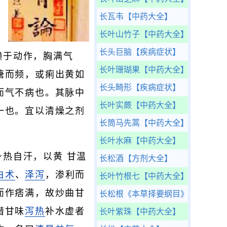
长瓦韦
【中药大全】
长叶山竹子
【中药大全】
长头巨脑
【疾病症状】
懒于动作，胸满气
长叶珊瑚果
【中药大全】
溏而频，或痢出黄如
长头畸形
【疾病症状】
而气不病也。其脉中
长叶实蕨
【中药大全】
一也。宜以清燥之剂
长筒马先蒿
【中药大全】
长叶水麻
【中药大全】
热自汗，以黄 甘温
长松酒
【方剂大全】
白术
、
泽泻
，渗利而
长叶竹根七
【中药大全】
而作痞满，故炒曲甘
长松根
《本草择要纲目》
借甘味
泻热
补水虚者
长叶紫珠
【中药大全】