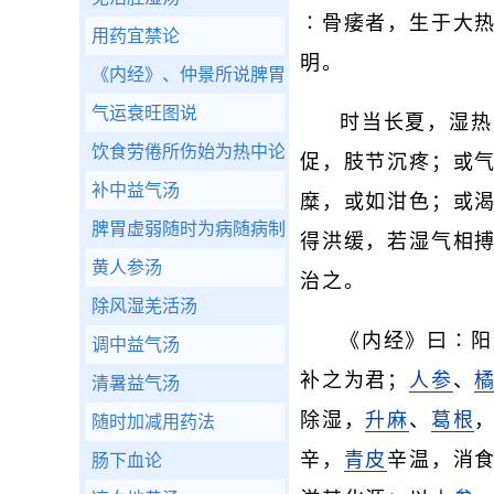
∶骨痿者，生于大
用药宜禁论
明。
《内经》、仲景所说脾胃
气运衰旺图说
时当长夏，湿热
饮食劳倦所伤始为热中论
促，肢节沉疼；或
补中益气汤
糜，或如泔色；或
脾胃虚弱随时为病随病制方
得洪缓，若湿气相
黄人参汤
治之。
除风湿羌活汤
《内经》曰∶阳
调中益气汤
补之为君；
人参
、
清暑益气汤
除湿，
升麻
、
葛根
随时加减用药法
辛，
青皮
辛温，消
肠下血论