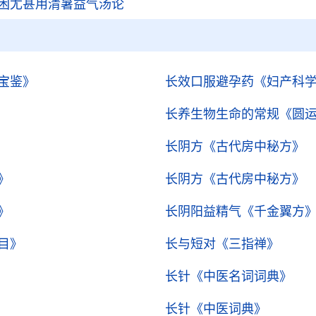
困尤甚用清暑益气汤论
宝鉴》
长效口服避孕药
《妇产科
长养生物生命的常规
《圆
长阴方
《古代房中秘方》
》
长阴方
《古代房中秘方》
》
长阴阳益精气
《千金翼方
目》
长与短对
《三指禅》
长针
《中医名词词典》
长针
《中医词典》