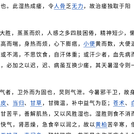
热也。此湿热成痿，令
人骨
乏
无力
，故治痿独取于阳
大胜，蒸蒸而炽，人感之多四肢困倦，精神短少，
气高而喘，身热而烦，心下膨痞，
小便
黄而数，大便
渴或不渴，不思饮食，自汗体重；或汗少者，血先病
搏，必加之以迟，迟、病虽互换少瘥，其天暑湿令则
气者，卫外而为固也，炅则气泄。今暑邪干卫，故身
橘皮
、
当归
、
甘草
，甘微温，补中益气为臣；
苍术
、
，甘苦平，善解肌热，又以风胜湿也。湿胜则食不消
食快气，肾恶燥，急食辛以润之，故以
黄柏
苦辛寒，