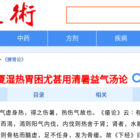
中药
方剂
疾病
>
《脾胃论》
夏湿热胃困尤甚用清暑益气汤论
目录
相关
气虚身热，得之伤暑，热伤气故也。《痿论》云∶
热而渴，渴则阳气内伐，内伐则热舍于肾；肾者，水
，则骨枯而髓虚，足不任身，发为骨痿。故《下经》