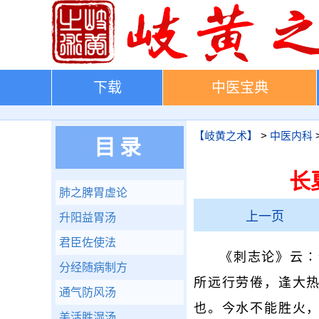
下载
中医宝典
【岐黄之术】
>
中医内科
目录
长
肺之脾胃虚论
上一页
升阳益胃汤
君臣佐使法
《刺志论》云∶
分经随病制方
所远行劳倦，逢大
通气防风汤
也。今水不能胜火
羌活胜湿汤