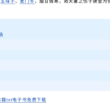
、
五味子
、
麦门冬
，酸甘微寒，救天暑之伤于庚金为
汤
古籍txt电子书免费下载