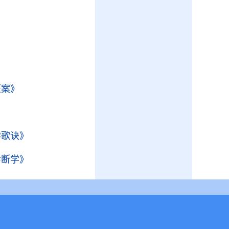
》
医案》
学歌诀》
诊断学》