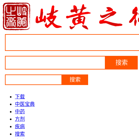
下载
中医宝典
中药
方剂
疾病
搜索