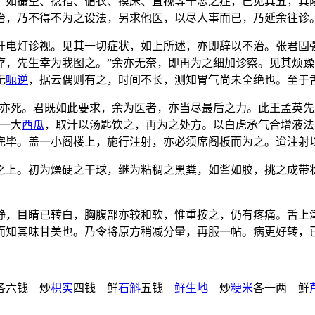
。如撮空、捻指、循衣、摸床、直视等十恶之症，已见其五，其
治，乃不得不为之设法，另求他医，以尽人事而已，乃延余往诊
开电灯诊视。见其一切症状，如上所述，亦即辞以不治。张君固
疗，先生幸为我图之。”余亦无奈，即再为之细加诊察。见其烦
无
呃逆
，据云偶则有之，时间不长，测知胃气尚未全绝也。至于
下亦死。君既如此要求，余为医者，亦当尽最后之力。此王孟英
一大
西瓜
，取汁以汤匙饮之，再为之处方。以白虎承气合增液法
射完毕。盖一小阁楼上，施行注射，亦必须席阁板而为之。迨注射
之上。初为燥硬之干球，继为粘稠之黑粪，如酱如胶，挑之成带
静，目睛已转白，胸腹部亦较和软，惟重按之，仍有疼痛。舌上
而知其味甘美也。乃令将原方稍减分量，再服一帖。病更好转，
各六钱 炒
枳实
四钱 鲜
石斛
五钱
鲜生地
炒
粳米
各一两 鲜