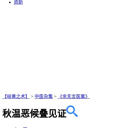
资助
【岐黄之术】
>
中医杂集
>
《余无言医案》
秋温恶候叠见证