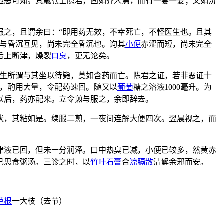
险恶可知。其戚张士隐君，固如齐人焉，而有一妻一妾；又如汾
。
强之，且谓余曰：“即用药无效，不幸死亡，不怪医生也。且其
躁与昏沉互见，尚未完全昏沉也。询其
小便
赤涩而短，尚未完全
舌上断津，燥裂
口臭
，更无论矣。
先生所谓与其坐以待毙，莫如含药而亡。陈君之证，若非恶证十
，酌用大量，令配药速回。随又以
葡萄
糖之溶液1000毫升。为
以后，药亦配来。立令煎与服之，余即辞去。
状，其粘如是。续服二煎，一夜间连解大便四次。翌晨视之，而
津液已回，但未十分润泽。口中热臭已减，小便已较多，然黄赤
已思食粥汤。三诊之时，以
竹叶
石膏
合
凉膈散
清解余邪而安。
芦根
一大枝（去节）