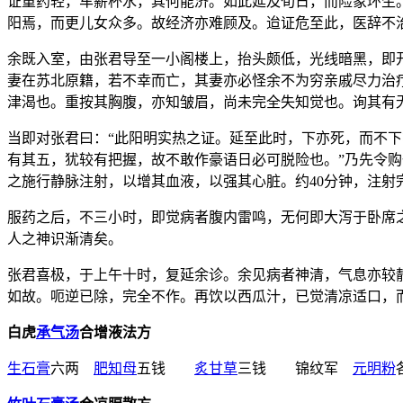
证重药轻，车薪杯水，其何能济。如此延及旬日，而险象环生
阳焉，而更儿女众多。故经济亦难顾及。迨证危至此，医辞不
余既入室，由张君导至一小阁楼上，抬头颇低，光线暗黑，即
妻在苏北原籍，若不幸而亡，其妻亦必怪余不为穷亲戚尽力治
津渴也。重按其胸腹，亦知皱眉，尚未完全失知觉也。询其有
当即对张君曰：“此阳明实热之证。延至此时，下亦死，而不
有其五，犹较有把握，故不敢作豪语日必可脱险也。”乃先令购
之施行静脉注射，以增其血液，以强其心脏。约40分钟，注
服药之后，不三小时，即觉病者腹内雷鸣，无何即大泻于卧席
人之神识渐清矣。
张君喜极，于上午十时，复延余诊。余见病者神清，气息亦较
如故。呃逆已除，完全不作。再饮以西瓜汁，已觉清凉适口，
白虎
承气汤
合增液法方
生石膏
六两
肥知母
五钱
炙甘草
三钱 锦纹军
元明粉