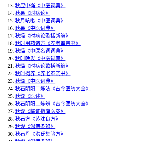
秋应中衡
《中医词典》
秋暑
《时病论》
秋月咳嗽
《中医词典》
秋暑
《中医词典》
秋燥
《时病论歌括新编》
秋时用药诸方
《养老奉亲书》
秋燥
《中医名词词典》
秋时晚发
《中医词典》
秋燥
《时病论歌括新编》
秋时摄养
《养老奉亲书》
秋燥
《中医词典》
秋石阴阳二炼法
《古今医统大全》
秋燥
《医述》
秋石阴阳二炼辨
《古今医统大全》
秋燥
《临证指南医案》
秋石方
《苏沈良方》
秋燥
《温病条辨》
秋石丹
《洪氏集验方》