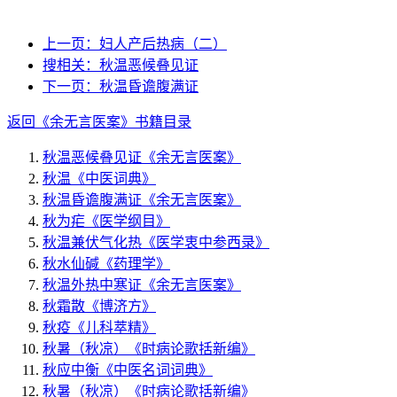
上一页：
妇人产后热病（二）
搜相关：
秋温恶候叠见证
下一页：
秋温昏谵腹满证
返回《余无言医案》书籍目录
秋温恶候叠见证
《余无言医案》
秋温
《中医词典》
秋温昏谵腹满证
《余无言医案》
秋为疟
《医学纲目》
秋温兼伏气化热
《医学衷中参西录》
秋水仙碱
《药理学》
秋温外热中寒证
《余无言医案》
秋霜散
《博济方》
秋疫
《儿科萃精》
秋暑（秋凉）
《时病论歌括新编》
秋应中衡
《中医名词词典》
秋暑（秋凉）
《时病论歌括新编》