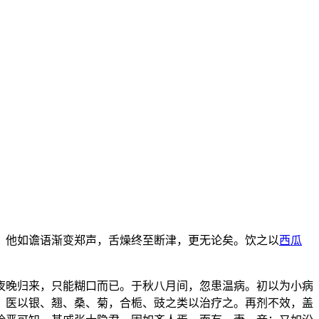
。他如谵语渐变郑声，舌燥终至断津，更无论矣。饮之以
西瓜
夜晚归来，只能糊口而已。于秋八月间，忽患温病。初以为小病
，医以银、翘、桑、菊，合栀、豉之类以治疗之。再剂不效，盖