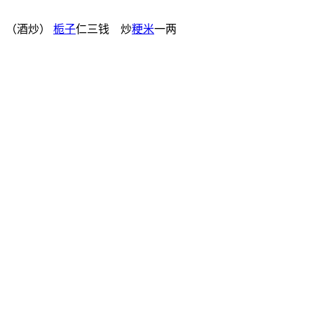
 （酒炒）
栀子
仁三钱 炒
粳米
一两