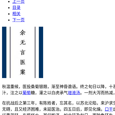
上一页
目录
相关
下一页
秋温重候，医投桑菊银翘，渐至神昏谵语。终之旬日以降，十
汁，注之以
葡萄
糖，灌之以白虎承气
增液汤
。一剂大泻而热减
在抗战后之第三年，有陈姓者，忘其名，以苏北沦陷，来沪求
无碍，且又经济困难，未延医治。四五日后，即见化燥。
口干