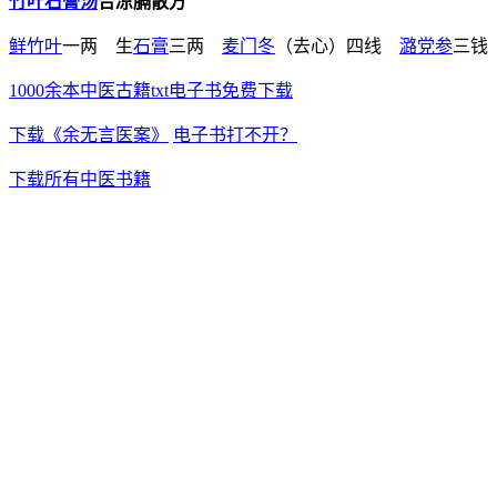
竹叶
石膏汤
合凉膈散方
鲜竹叶
一两 生
石膏
三两
麦门冬
（去心）四线
潞党参
三钱
1000余本中医古籍txt电子书免费下载
下载《余无言医案》
电子书打不开？
下载所有中医书籍