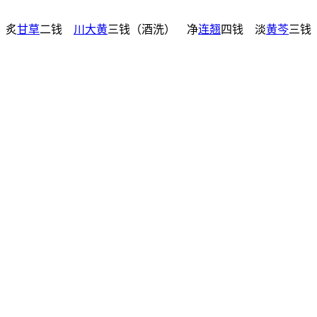
 炙
甘草
二钱
川大黄
三钱（酒洗） 净
连翘
四钱 淡
黄芩
三钱