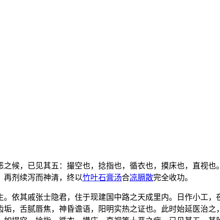
恶之候，已见其五：撮空也，捻指也，循衣也，摸床也，直视也
，再剂续泻而神清，终以
竹叶石膏汤
合
凉膈散
完全收功。
生。依其戚张士隐君，住于现建国中路之天成里内。日作小工，
齿垢，舌腻唇焦，神昏谵语，阳明实热之证也。此时始延医治之