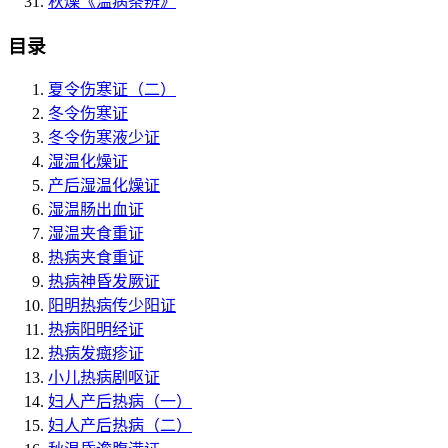
秋燥
《温病条辨》
目录
夏令伤寒证（二）
冬令伤寒证
冬令伤寒液少证
湿温化燥证
产后湿温化燥证
湿温肠出血证
湿温夹食重证
热病夹食重证
热病神昏发厥证
阳明热病传少阳证
热病阳明经证
热病发癍疹证
小儿热病剧呕证
妇人产后热病（一）
妇人产后热病（二）