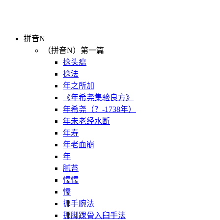
拼音N
（拼音N）第一篇
捻头瘟
捻法
年之所加
《年希尧集验良方》
年希尧（？-1738年）
年未老经水断
年寿
年老血崩
年
腻苔
懦懦
懦
挪手腕法
挪脚踝骨入臼手法