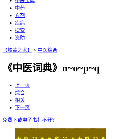
中医宝典
中药
方剂
疾病
搜索
资助
【岐黄之术】
>
中医综合
《中医词典》n~o~p~q
上一页
综合
相关
下一页
免费下载
电子书打不开？