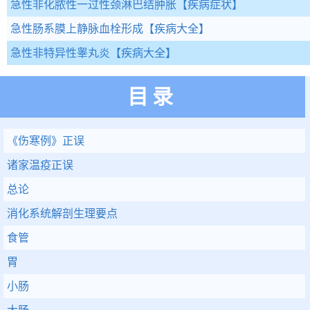
急性非化脓性一过性颈淋巴结肿胀
【疾病症状】
急性肠系膜上静脉血栓形成
【疾病大全】
急性非特异性睾丸炎
【疾病大全】
目录
《伤寒例》正误
诸家温疫正误
总论
消化系统解剖生理要点
食管
胃
小肠