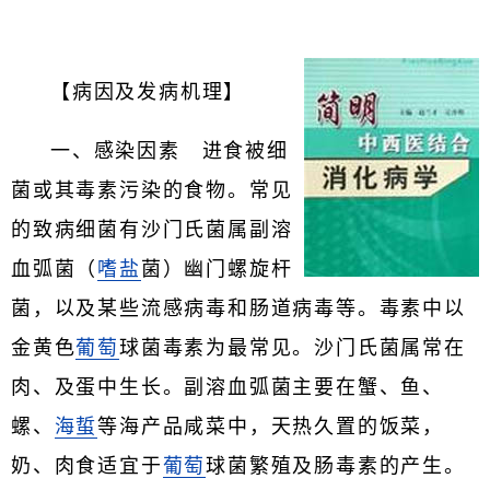
【病因及发病机理】
一、感染因素 进食被细
菌或其毒素污染的食物。常见
的致病细菌有沙门氏菌属副溶
血弧菌（
嗜盐
菌）幽门螺旋杆
菌，以及某些流感病毒和肠道病毒等。毒素中以
金黄色
葡萄
球菌毒素为最常见。沙门氏菌属常在
肉、及蛋中生长。副溶血弧菌主要在蟹、鱼、
螺、
海蜇
等海产品咸菜中，天热久置的饭菜，
奶、肉食适宜于
葡萄
球菌繁殖及肠毒素的产生。