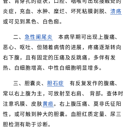
管、胃穿孔的症状，口腔、咽喉可出现接触处的
炎症，充血、水肿、糜烂、坏死粘膜剥脱、
溃疡
或可见到黑色、白色痂。
二、
急性阑尾炎
本病早期可出现上腹痛、
恶心、呕吐、但随着病情的进展，疼痛逐渐转向
右下腹，且有固定的压痛及反跳痛，多伴有发
热、白细胞增高、中性白细胞明显增多。
三、胆囊炎、
胆石症
有反复发作的腹痛、
常以右上腹为主，可放射至右肩、 背部。查体时
注意巩膜、皮肤
黄疸
。右上腹压痛、莫非氏征阳
性，或可触到肿大的胆囊。血胆红质定量、尿三
胆检测有助于诊断。