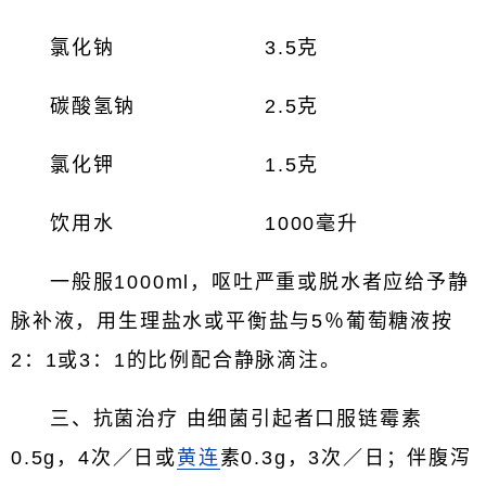
氯化钠 3.5克
碳酸氢钠 2.5克
氯化钾 1.5克
饮用水 1000毫升
一般服1000ml，呕吐严重或脱水者应给予静
脉补液，用生理盐水或平衡盐与5％葡萄糖液按
2：1或3：1的比例配合静脉滴注。
三、抗菌治疗 由细菌引起者口服链霉素
0.5g，4次／日或
黄连
素0.3g，3次／日；伴腹泻