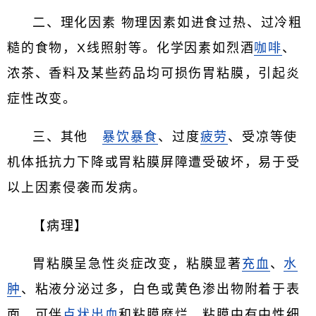
二、理化因素 物理因素如进食过热、过冷粗
糙的食物，X线照射等。化学因素如烈酒
咖啡
、
浓茶、香料及某些药品均可损伤胃粘膜，引起炎
症性改变。
三、其他
暴饮暴食
、过度
疲劳
、受凉等使
机体抵抗力下降或胃粘膜屏障遭受破坏，易于受
以上因素侵袭而发病。
【病理】
胃粘膜呈急性炎症改变，粘膜显著
充血
、
水
肿
、粘液分泌过多，白色或黄色渗出物附着于表
面，可伴
点状出血
和粘膜糜烂，粘膜中有中性细