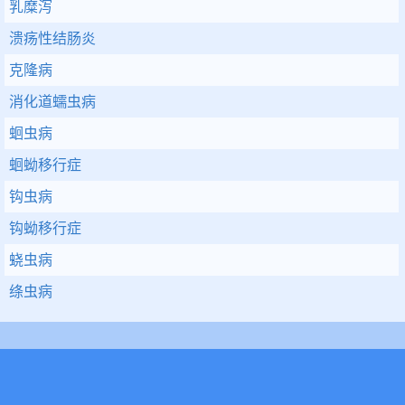
乳糜泻
溃疡性结肠炎
克隆病
消化道蠕虫病
蛔虫病
蛔蚴移行症
钩虫病
钩蚴移行症
蛲虫病
绦虫病