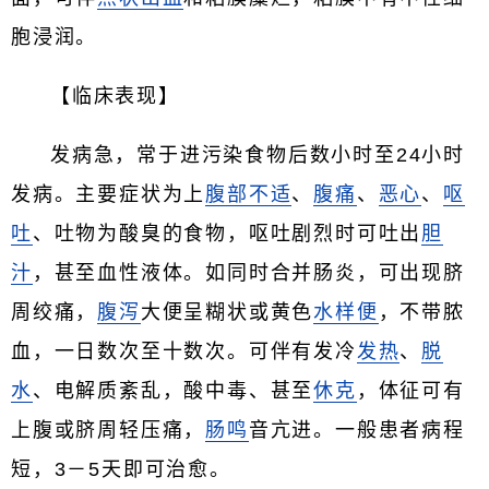
胞浸润。
【临床表现】
发病急，常于进污染食物后数小时至24小时
发病。主要症状为上
腹部不适
、
腹痛
、
恶心
、
呕
吐
、吐物为酸臭的食物，呕吐剧烈时可吐出
胆
汁
，甚至血性液体。如同时合并肠炎，可出现脐
周绞痛，
腹泻
大便呈糊状或黄色
水样便
，不带脓
血，一日数次至十数次。可伴有发冷
发热
、
脱
水
、电解质紊乱，酸中毒、甚至
休克
，体征可有
上腹或脐周轻压痛，
肠鸣
音亢进。一般患者病程
短，3－5天即可治愈。