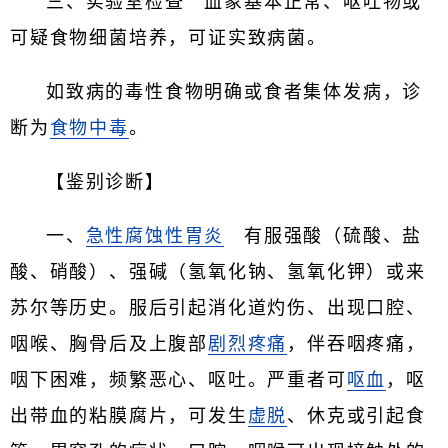
三、实验室检查 血象基本正常、呕吐物或
可疑食物细菌培养，可证实致病菌。
如致病的毒性食物明确或食者集体发病，诊
断为
食物中毒
。
【鉴别诊断】
一、
急性腐蚀性胃炎
有服强酸（硫酸、盐
酸、硝酸）、强碱（氢氧化钠、氢氧化钾）或来
苏尔等历史。服后引起消化道灼伤、出现口腔、
咽喉、胸骨后及上腹部
剧烈疼痛
，伴吞咽疼痛，
咽下困难，频繁恶心、呕吐。严重者可
呕血
，呕
出带血的粘膜腐片，可发生
虚脱
、休克或引起食