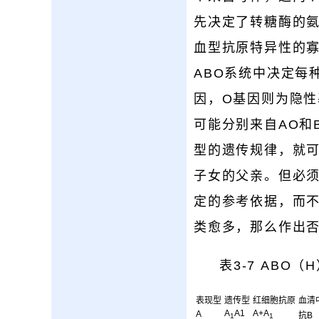
先决定了转糖酶的
血型抗原特异性的寡糖
ABO系统中决定每
因，O基因则为隐性
可能分别来自AO和
型的遗传规律，就可
子女的父亲。但必
定的参考依据，而
类愈多，那么作出
表3-7 ABO
表现型
遗传型
红细胞抗原
血清
A
A1
A+A
A
抗B
1
1