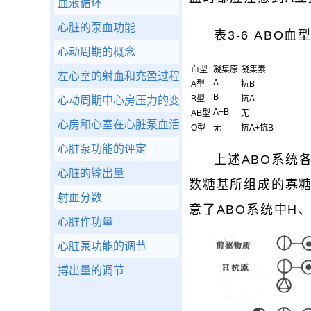
血液循环
心脏的泵血功能
表3-6 ABO
心动周期的概念
血型
凝集原
凝集素
左心室的射血和充盈过程
A
A型
抗B
B
B型
抗A
心动周期中心房压力的变化
A+B
AB型
无
心房和心室在心脏泵血活动中的作用
O型
无
抗A+抗B
心脏泵功能的评定
上述ABO系统
心脏的输出量
数糖基所组成的寡糖链
射血分数
意了ABO系统中H
心脏作功量
心脏泵功能的调节
搏出量的调节