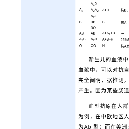
A
0
1
A
A
A
A+H
抗B
2
2
2
A
O
2
B
BB
B
抗A
BO
A+A
+B
AB
AB
---
1
A
B
A
B
A+B+H
25
2
2
O
OO
H
抗A
新生儿的血液中
血浆中，可以对抗自
完全阐明，据推测
产生。因为某些肠
血型抗原在人群
为例，在中欧地区人
为Ab 型；而在美