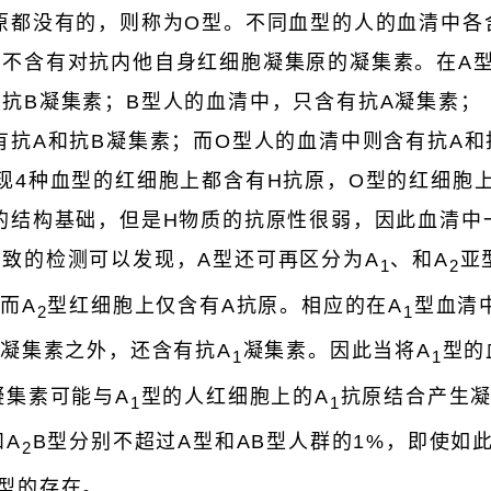
原都没有的，则称为O型。不同血型的人的血清中各
即不含有对抗内他自身红细胞凝集原的凝集素。在A
抗B凝集素；B型人的血清中，只含有抗A凝集素；
有抗A和抗B凝集素；而O型人的血清中则含有抗A和
现4种血型的红细胞上都含有H抗原，O型的红细胞
的结构基础，但是H物质的抗原性很弱，因此血清中
致的检测可以发现，A型还可再区分为A
、和A
亚
1
2
而A
型红细胞上仅含有A抗原。相应的在A
型血清
2
1
B凝集素之外，还含有抗A
凝集素。因此当将A
型的
1
1
凝集素可能与A
型的人红细胞上的A
抗原结合产生
1
1
和A
B型分别不超过A型和AB型人群的1%，即使如
2
型的存在。