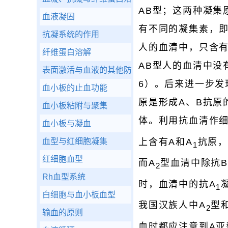
AB型；这两种凝集
血液凝固
有不同的凝集素，
抗凝系统的作用
人的血清中，只含有
纤维蛋白溶解
AB型人的血清中没
表面激活与血液的其他防卫功能
6）。后来进一步发
血小板的止血功能
原是形成A、B抗原
血小板粘附与聚集
体。利用抗血清作细
血小板与凝血
上含有A和A
抗原，
血型与红细胞凝集
1
红细胞血型
而A
型血清中除抗
2
Rh血型系统
时，血清中的抗A
1
白细胞与血小板血型
我国汉族人中A
型
2
输血的原则
血时都应注意到A亚