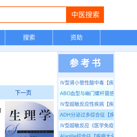
搜索
资助
参考书
Ⅳ型肾小管性酸中毒
【疾病大全】
下一页
ABO血型与幽门螺杆菌感染的关系
Ⅳ型超敏反应性疾病
【疾病大全】
的
ADH分泌过多综合征
【疾病大全】
，
Ⅳ型超敏反应
《医学免疫学》
Alagille综合征
【疾病大全】