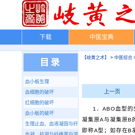
下载
中医宝典
【岐黄之术】
>
中医综合
目录
血小板生理
上一页
血细胞的破坏
红细胞的破坏
1．ABO血型
血小板的破坏
凝集原A与凝集原B
生理止血、血液凝固与纤维蛋白溶解
即称A型；如存在B
血凝、抗凝与纤维蛋白溶解