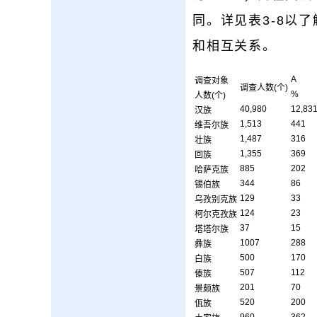
同。详见表3-8以
和相互关系。
A
调查对象
调查人数(个)
%
人数(个)
40,980
12,83
汉族
1,513
441
维吾尔族
1,487
316
壮族
1,355
369
回族
885
202
哈萨克族
344
86
锡伯族
129
33
乌孜别克族
124
23
柯尔克孜族
37
15
塔塔尔族
1007
288
彝族
500
170
白族
507
112
傣族
201
70
景颇族
520
200
佤族
960
362