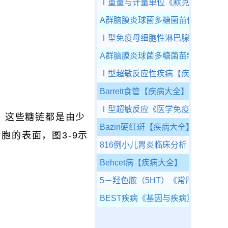
Ⅰ重量与计量单位
《默克家庭诊疗
A群脑膜炎球菌多糖菌苗使用说明书
Ⅰ型免疫母细胞性淋巴腺病
【疾病
A群脑膜炎球菌多糖菌苗制造及检定
Ⅰ型超敏反应性疾病
【疾病大全】
Barrett食管
【疾病大全】
Ⅰ型超敏反应
《医学免疫学》
。这些糖链都是由少
Bazin硬红斑
【疾病大全】
细胞的表面，图3-9示
816例小儿胃炎临床分析
《中国幽门
Behcet病
【疾病大全】
5－羟色胺（5HT）
《常用化验值及
BEST疾病
《基因与疾病》