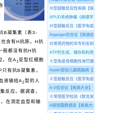
含
Ⅲ型超敏反应性疾病
【疾病大全】
型
APUD系统肿瘤
《病理学》
Ⅲ型超敏反应
《医学免疫学》
抗B凝集素（表3-
Asperger综合征
【疾病症状】
上也含有H抗原。H抗
Ⅲ常用药物的非专利名和商品名
《
一般都没有抗H抗
ATP的生成、储存和利用
《生物化
型。在A
亚型红细胞
1
Ⅱ型免疫母细胞性淋巴腺病
【疾病
中只有抗B凝集素，
Austin型幼儿脑硫脂病
【疾病大全
Ⅱ型超敏反应
《医学免疫学》
血液输给A
型的人
2
A-V综合征
【疾病大全】
凝集反应。据调查，
Ⅱ常用医学检验
《默克家庭诊疗手
此，在测定血型和输
A链球菌群感染
【疾病大全】