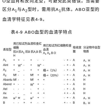
O型血肖和反向定型，可避免此类错误。当需要
区分A
与A
型时，需用抗A
抗体。ABO亚型的
1
2
1
血清学特征见表4-9。
表4-9 ABO血型的血清学特点
用已知试剂血清检查红
用已知试剂红细胞检查
吸收放
分泌物中血型
细胞
表现型
血清
散
物质
抗A 抗A
抗B 抗A,B 抗
A
A
B
O
1
1
2
H
A
+
+
-
+
-
-
-
+
-
A
A，H
1
+
+
Aint
+
-
+
-
-
+
-
A
W
W
A，H
A
+
_
-
+
+
-
+
-
A
棧-+（1%）
A，H
2
A
Mf
-
-
Mf
+
-
+
-
A
棧-+（20%）
A，H
3
Abantu
Mf
-
-
Mf
+
+
-
+
-
A
H
+
Abend
+
-
-
+
-
-
+
-
A
H
W
Ael
-
-
-
-
+
-
-
+
-
A
H
Ax
-
-
_
+
+
+
+
+
-
A
H
+
+
Am
w
_
+
-
-
+
-
A
w
w
A，H
B
-
-
+
+
-
+
+
-
-
B
B，H