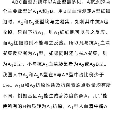
ABO血型系统中以A亚型最多见，A抗原的两
个主要亚型是A
A和
B。用B型血清测定A型红细
1
2
胞时，A
和B
亚型均与之凝集，如将其中抗A吸
1
2
收掉，只剩下抗A
，则A
红细胞可以与之反应，
1
1
而A
红细胞则不能与之反应。所以凡与抗A
血清
2
1
凝集反应者为A
型，如果同时还与抗A凝集，则
1
为A
B型，不与抗A
血清凝集者为A
或A
B型。
1
1
2
2
我国人中A
和A
B型在A与AB型中占比例少于
2
2
1%。A
B和A
抗原性质及抗菌素原点数量均有所
1
2
不同，例如基因A
能生成高浓度的酶A，几乎能
1
使所有的H物质转为A
抗原，A
型人血清中酶A
1
1