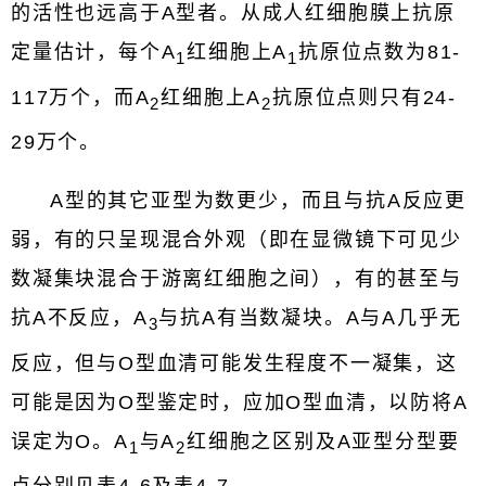
的活性也远高于A型者。从成人红细胞膜上抗原
定量估计，每个A
红细胞上A
抗原位点数为81-
1
1
117万个，而A
红细胞上A
抗原位点则只有24-
2
2
29万个。
A型的其它亚型为数更少，而且与抗A反应更
弱，有的只呈现混合外观（即在显微镜下可见少
数凝集块混合于游离红细胞之间），有的甚至与
抗A不反应，A
与抗A有当数凝块。A与A几乎无
3
反应，但与O型血清可能发生程度不一凝集，这
可能是因为O型鉴定时，应加O型血清，以防将A
误定为O。A
与A
红细胞之区别及A亚型分型要
1
2