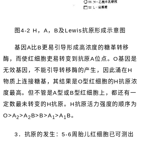
图4-2 H，A，B及Lewis抗原形成示意图
基因A比B更易引导形成高浓度的糖革转移
酶，而使红细胞吏易转变到抗原A位点。O基因是
无效基因，不能引导转移酶的产生，因此涌在H
物质上连接糖基，其结果是O型红细胞的H抗原浓
度最高。但不管是A型或B型红细胞上，都还有一
定数最未转变的H抗原。H抗原活力强度的顺序为
O>A
>A
B>B>A
>A
B。
2
2
1
1
3．抗原的发生：5-6周胎儿红细胞已可测出