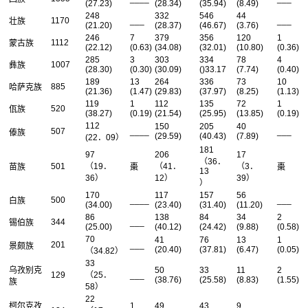
(27.23)
(28.34)
(35.94)
(8.49)
248
332
546
44
1170
___
___
壮族
(21.20)
(28.37)
(46.67)
(3.76)
246
7
379
356
120
1
1112
蒙古族
(22.12)
(0.63)
(34.08)
(32.01)
(10.80)
(0.36)
285
3
303
334
78
4
1007
彝族
(28.30)
(0.30)
(30.09)
()33.17
(7.74)
(0.40)
189
13
264
336
73
10
885
哈萨克族
(21.36)
(1.47)
(29.83)
(37.97)
(8.25)
(1.13)
119
1
112
135
72
1
520
佤族
(38.27)
(0.19)
(21.54)
(25.95)
(13.85)
(0.19)
112
150
205
40
507
____
___
傣族
(29.59)
(40.43)
(7.89)
(22．09）
181
97
206
17
（36．
501
（19．
（41．
（3．
苗族
棗
棗
13
36）
12）
39）
）
170
117
157
56
500
____
___
白族
(34.00)
(23.40)
(31.40)
(11.20)
86
138
84
34
2
344
___
锡伯族
(25.00)
(40.12)
(24.42)
(9.88)
(0.58)
70
41
76
13
1
201
___
景颇族
(20.40)
(37.81)
(6.47)
(0.05)
（34.82）
33
乌孜别克
50
33
11
2
129
（25．
___
(38.76)
(25.58)
(8.83)
(1.55)
族
58）
22
柯尔克孜
1
49
43
9