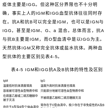
疫体主要是IGG。但这种区分界限也不十分明
确，事实上人的IGM和IGG血型抗体往往同时存
在。抗A和抗B可以完全是IGM，也可以是IGN与
IGG，甚至是IGM、G、a 混合。总体而言，抗A
与抗B主要是IGM，而O型血清中是以IGG为主。
天然抗体IGM又称完全抗体或盐水抗体。两种血
型抗体的主要区别见表4-5。
表4-5 IGM和IGG抗A及B抗体的特性及区别
IgM
IgG
温度低时抗体滴度增高
温度升高时抗体滴度也增高
容易被可溶性血型物质中和
只能部分地被可溶性血型物质中和
在疏基乙醇或二硫苏糖醇中
不被疏基乙醇和二硫苏糖醇灭活
被子灭活
常存在于O型血清中，极少存在于非免疫性的A及B
存在于A型及B型个体血清中