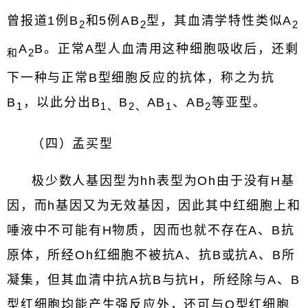
曾报道1例B
和5例AB
型，其血清学特性类似A
2
2
2
A
B。正常A型人血清用这种细胞吸收后，还剩
和
2
下一种与正常B型细胞反应的抗体，称之为抗
B
，以此分出B
B
AB
、AB
等亚型。
1
1
、
2
、
1
2
（四）孟买型
极少数人基因型为hh表型为Oh由于没有H基
因，而h基因又为无效基因，因此其中红细胞上和
唾液中不可能有H物质，因而也就不存在A、B抗
原体，所经Oh红细胞不被抗A、抗B或抗A、B所
凝集，但其血清中抗A抗B与抗H，所经除与A、B
型红细胞均能产生强反应外，还可与O型红细胞