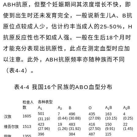
ABH抗原，但整个妊娠期间其浓度增长不快，即
使到出生时还未发育完全，一般说新生儿A、B抗
原位点较成人少，估计约丰当成人的25-50%，H
抗原反应性也不如成人强。一般在生后18个月时
才能充分表现出抗原性，此点在测定血型时应加
以注意。此外，ABH抗原频率亦随种族而不同
（表4-4）。
表4-4 我国16个民族的ABO血型分布
各种表型
检查人
数
A
A
A
B
A
B
B
O
1
2
1
2
501
7
496
435
163
4
1605
汉族
(0.44)
(30.88)
(27.09)
(10.15)
(0.25)
(31.19）
423
19
483
416
150
22
1513
维吾尔族
(27.96)
(1.26)
(31.92)
(27.50)
(9.91)
(1.45)
396
384
487
115
1355
____
___
回族