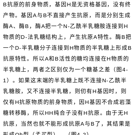
B抗原的前身物质，基因H是无资格基因，没有终
产物。基因A与B不直接产生抗原，而是分别生成
酶A、酶B，酶A把一个N-乙酰半乳糖胺连接到H
物质的D-法乳糖结构上，产生抗原A特性。酶B把
一个D-半乳糖分子连接到H物质的半乳糖上形成B
抗原特性。所以A和B活性的糖均连接在H物质的
半乳糖上，两者之区别仅为一个糖基之差（图4-
1）。如果这末端的半乳糖上既不连接N-乙酰半
乳糖胺，又不连接半乳糖，则仞有H基因时，则
仅有H抗原物质的前身物质，因H基因不合成岩藻
糖转移酶，所以HH纯合子没有H抗原。由于无H
抗原，当然也就不能形成抗原A与B了，其结果是
形成Oh型（孟买型）。（图4-2）