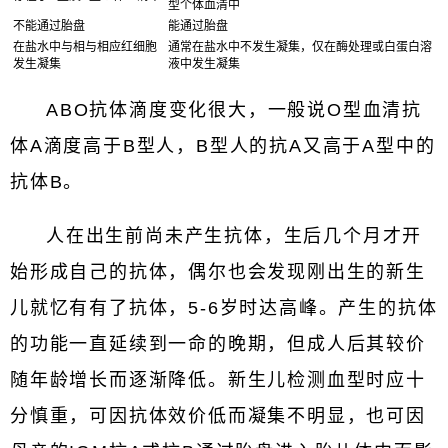
型个体血清中
不能通过胎盘
能通过胎盘
在盐水中与相与相应红细胞
通常在盐水中不发生凝集，仅在酶处理或白蛋白溶
发生凝集
液中发生凝集
ABO抗体滴度变化很大，一般说O型血清抗
体A滴度高于B型人，B型人的抗A又高于A型中的
抗体B。
人在出生前尚未产生抗体，生后几个月才开
始形成自己的抗体，偶尔也会发现刚出生的新生
儿就忆有有了抗体，5-6岁时达高峰。产生的抗体
的功能一直延续到一命的晚期，但成人后其较价
随年龄增长而逐渐降低。新生儿检测血型时应十
分慎重，可因抗体效价低而凝集不明显，也可因