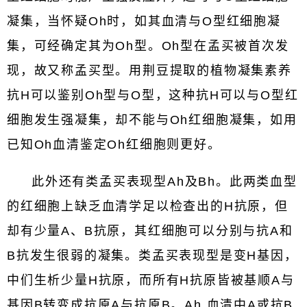
凝集，当怀疑Oh时，如其血清与O型红细胞凝
集，可经确定其为Oh型。Oh型在孟买被首次发
现，故又称孟买型。用荆豆提取的植物凝集素养
抗H可以鉴别Oh型与O型，这种抗H可以与O型红
细胞发生强凝集，却不能与Oh红细胞凝集，如用
已知Oh血清鉴定Oh红细胞则更好。
此外还有类孟买表现型Ah及Bh。此两类血型
的红细胞上缺乏血清学足以检查出的H抗原，但
却有少量A、B抗原，其红细胞可以分别与抗A和
B抗发生很弱的凝集。类孟买表现型是变H基因，
中们生析少量H抗原，而所有H抗原皆被基顺A与
基因B转变成抗原A与抗原B。Ah 血清中A或抗B