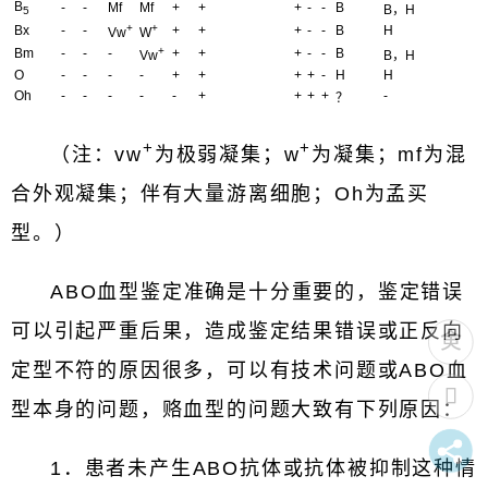
B
-
-
Mf
Mf
+
+
+
-
-
B
B，H
5
+
+
Bx
-
-
+
+
+
-
-
B
H
Vw
W
+
Bm
-
-
-
+
+
+
-
-
B
Vw
B，H
O
-
-
-
-
+
+
+
+
-
H
H
Oh
-
-
-
-
-
+
+
+
+
-
？
+
+
（注：vw
为极弱凝集；w
为凝集；mf为混
合外观凝集；伴有大量游离细胞；Oh为孟买
型。）
ABO血型鉴定准确是十分重要的，鉴定错误
可以引起严重后果，造成鉴定结果错误或正反向
定型不符的原因很多，可以有技术问题或ABO血
型本身的问题，赂血型的问题大致有下列原因：
1．患者未产生ABO抗体或抗体被抑制这种情