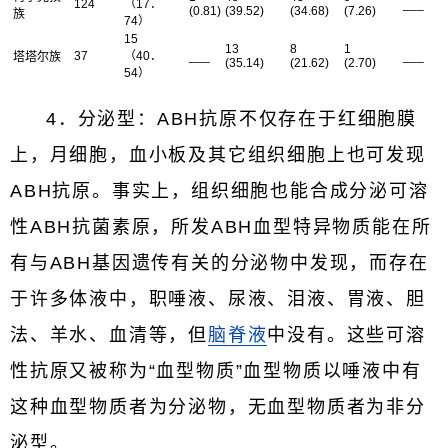
124
（17．
___
(0.81)
(39.52)
(34.68)
(7.26)
族
74）
15
13
8
1
37
（40．
___
___
塔塔尔族
(35.14)
(21.62)
(2.70)
54）
4．分泌型：ABH抗原不仅存在于红细胞膜
上，月细胞，血小板及其它组织细胞上也可发现
ABH抗原。事实上，组织细胞也能合成分泌可溶
性ABH抗菌素原，所发ABH血型特异物质能在所
有与ABH基因遗传有关的分泌物中发现，而存在
于许多体液中，职唾液、尿液、泪液、胃液、胆
法、羊水、血清等，但
脑脊液
中没有。这些可溶
性抗原又被称为“血型物质”血型物质以唾液中有
这种血型物质者为分泌物，无血型物质者为非分
泌型。