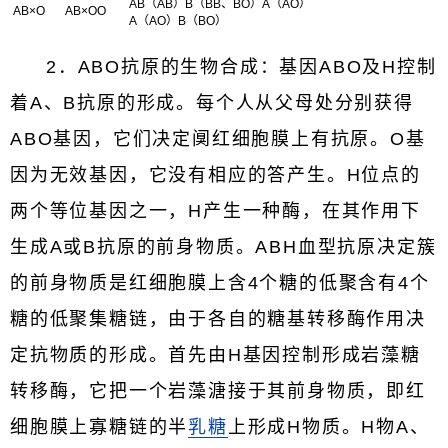
AB（AB）B（BB、BO）A（AO）
AB×O
AB×OO
A（AO）B（BO）
2．ABO抗原的生物合成：基因ABO及H控制
着A、B抗原的形成。每个人从父母处分别获得
ABO基因，它们决定阒红细胞膜上有抗原。O基
因为无效基因，它没有相应的答产生。H位点的
两个等位基因之一，H产生一种酶，在其作用下
生成A或B抗原的前身物质。ABH血型抗原决定簇
的前身物质是红细胞膜上含4个糖的低聚含有4个
糖的低聚集糖链，由于各自的糖基转移酶作用决
定抗物质的形成。首先由H基因控制形成岩藻糖
转移酶，它把一个岩藻溏接于其前身物质，即红
细胞膜上寡糖链的半
乳糖
上形成H物质。H物A、