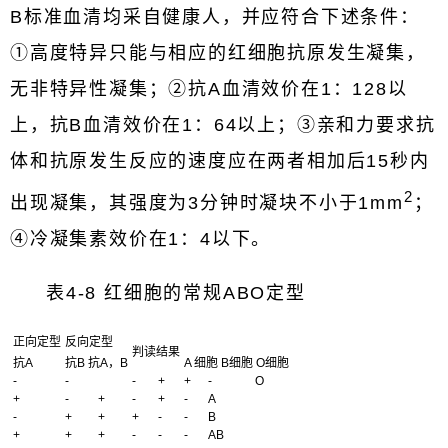
B标准血清均采自健康人，并应符合下述条件：
①高度特异只能与相应的红细胞抗原发生凝集，
无非特异性凝集；②抗A血清效价在1：128以
上，抗B血清效价在1：64以上；③亲和力要求抗
体和抗原发生反应的速度应在两者相加后15秒内
2
出现凝集，其强度为3分钟时凝块不小于1mm
；
④冷凝集素效价在1：4以下。
表4-8 红细胞的常规ABO定型
正向定型
反向定型
判读结果
抗A
抗B 抗A，B
A 细胞 B细胞 O细胞
-
-
-
+
+
-
O
+
-
+
-
+
-
A
-
+
+
+
-
-
B
+
+
+
-
-
-
AB