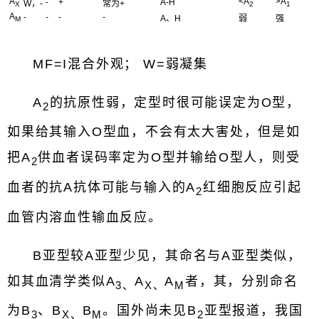
A
<A
>A
-
+
A-H
W，-
常为+
X
2
1
A
-
-
-
-
A、H
弱
强
M
MF=I混合外观； W=弱凝集
A
的抗原性弱，定型时很可能误定为O型，
2
如果给其输入O型血，不会有太大害处，但是如
把A
供血者误码率定为O型并输给O型人，则受
2
血者的抗A抗体可能与输入的A
红细胞反应引起
2
血管内溶血性输血反应。
B亚型较A亚型少见，其命名与A亚型类似，
如其血清学类似A
A
A
者，其，分别命名
3
、
X
、
M
为B
、B
B
。国外尚未见B
亚型报道，我国
3
X
、
M
2