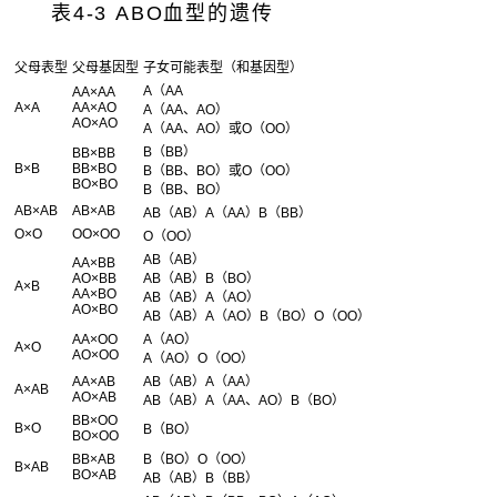
表4-3 ABO血型的遗传
父母表型
父母基因型
子女可能表型（和基因型）
A（AA
AA×AA
A×A
AA×AO
A（AA、AO）
AO×AO
A（AA、AO）或O（OO）
B（BB）
BB×BB
B×B
BB×BO
B（BB、BO）或O（OO）
BO×BO
B（BB、BO）
AB×AB
AB×AB
AB（AB）A（AA）B（BB）
O×O
OO×OO
O（OO）
AB（AB）
AA×BB
AO×BB
AB（AB）B（BO）
A×B
AA×BO
AB（AB）A（AO）
AO×BO
AB（AB）A（AO）B（BO）O（OO）
AA×OO
A（AO）
A×O
AO×OO
A（AO）O（OO）
AA×AB
AB（AB）A（AA）
A×AB
AO×AB
AB（AB）A（AA、AO）B（BO）
BB×OO
B×O
B（BO）
BO×OO
BB×AB
B（BO）O（OO）
B×AB
BO×AB
AB（AB）B（BB）