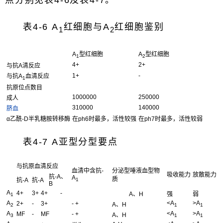
点分别见表4-6及表4-7。
表4-6 A
红细胞与A
红细胞鉴别
1
2
A
型红细胞
A
型红细胞
1
2
4+
2+
与抗A清反应
1+
-
与抗A
血清反应
1
抗原位点数目
1000000
250000
成人
310000
140000
脐血
α乙酰-D半乳糖胺转移酶
在ph6时最多，活性较强
在ph7时最多，活性较弱
表4-7 A亚型分型要点
与抗原血清反应
血清中含抗-
分泌型唾液血型物
吸收能力
放散能力
抗-A、
A
质
抗-A
抗-A
1
B
A
4+
3+
4+
-
A、H
强
弱
1
A
<A
>A
2+
-
3+
- +
A、H
2
1
1
A
<A
>A
MF
-
MF
- +
A、H
3
1
1