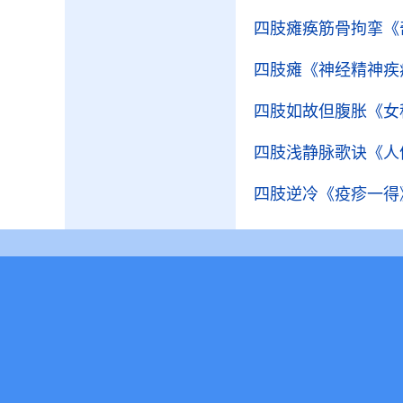
四肢瘫痪筋骨拘挛
《
四肢瘫
《神经精神疾
四肢如故但腹胀
《女
四肢浅静脉歌诀
《人
四肢逆冷
《疫疹一得