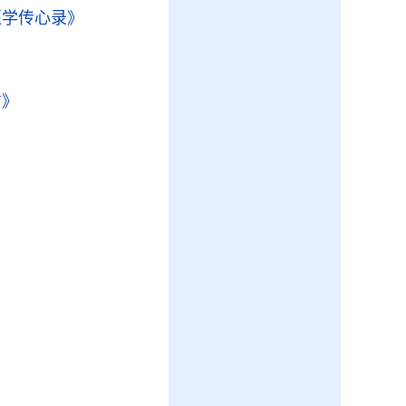
医学传心录》
方》