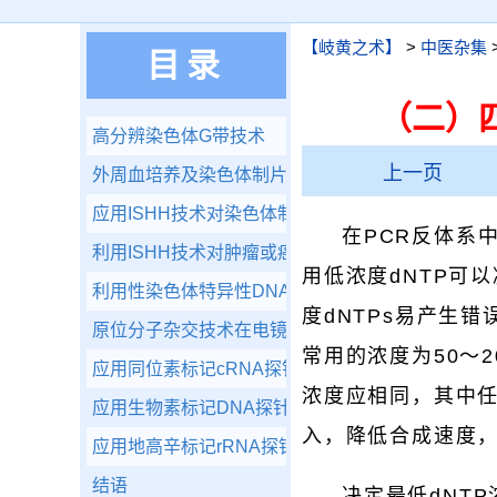
【岐黄之术】
>
中医杂集
目录
（二）四
高分辨染色体G带技术
上一页
外周血培养及染色体制片技术
应用ISHH技术对染色体制片、基因分配（Chromosomala
在PCR反体系中
利用ISHH技术对肿瘤或癌前组织的细胞间期染色体
用低浓度dNTP可
利用性染色体特异性DNA探针的ISHH技术
度dNTPs易产生
原位分子杂交技术在电镜水平的应用
常用的浓度为50～20
应用同位素标记cRNA探针电镜原位杂交技术于染
浓度应相同，其中
应用生物素标记DNA探针电镜原位杂交技术
入，降低合成速度
应用地高辛标记rRNA探针的电镜原位杂交技术
结语
决定最低dNT