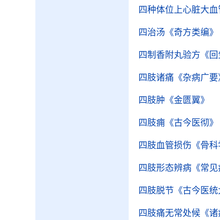
四种体位上心脏大血
四治汤
《奇方类编》
四制香附丸验方
《回
四肢诸痛
《杂病广要
四肢肿
《金匮翼》
四肢痈
《古今医彻》
四肢血管损伤
《骨科
四肢形态辨病
《常见
四肢脱节
《古今医统
四肢痛无常处候
《诸