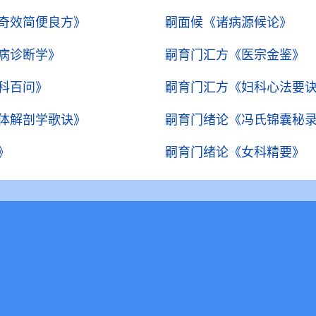
奇效简便良方》
嗣面候
《诸病源候论》
病诊断学》
嗣育门汇方
《医宗金鉴》
科百问》
嗣育门汇方
《妇科心法要
体解剖学歌诀》
嗣育门绪论
《冯氏锦囊秘
》
嗣育门绪论
《女科精要》