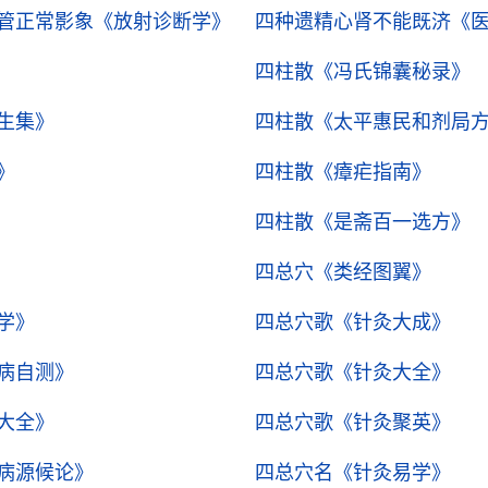
管正常影象
《放射诊断学》
四种遗精心肾不能既济
《
四柱散
《冯氏锦囊秘录》
生集》
四柱散
《太平惠民和剂局
》
四柱散
《瘴疟指南》
四柱散
《是斋百一选方》
四总穴
《类经图翼》
学》
四总穴歌
《针灸大成》
病自测》
四总穴歌
《针灸大全》
大全》
四总穴歌
《针灸聚英》
病源候论》
四总穴名
《针灸易学》