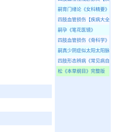
嗣育门绪论
《女科精要》
四肢血管损伤
【疾病大全】
嗣孕
《笔花医镜》
四肢血管损伤
《骨科学》
嗣真少阴症似太阳太阳脉似少阴不
四肢形态辨病
《常见病自测》
松
《本草纲目》完整版