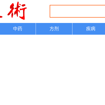
中药
方剂
疾病