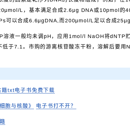
0μmol/L，基本满足合成2.6μg DNA或10pmol的
TPs可以合成6.6μgDNA,而200μmol/L足以合成25μ
P溶液一般均未调pH，应用1mol/l NaOH将dNTP
不低于7.1。市购的游离核苷酸冻干粉，溶解后要用N
。
古籍txt电子书免费下载
细胞与核酸》
电子书打不开？
籍