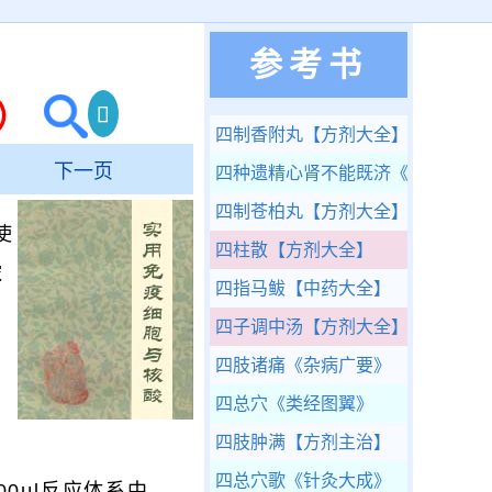
参考书
）
四制香附丸
【方剂大全】
下一页
四种遗精心肾不能既济
《医学传心
四制苍柏丸
【方剂大全】
使
四柱散
【方剂大全】
浓
四指马鲅
【中药大全】
四子调中汤
【方剂大全】
的
四肢诸痛
《杂病广要》
四总穴
《类经图翼》
四肢肿满
【方剂主治】
四总穴歌
《针灸大成》
0μl反应体系中，