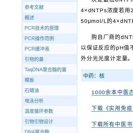
参考文献
4×dNTPs浓度若用2
概述
50μmol/L的4×dN
PCR技术的原理
购自厂商的dNT
PCR操作范例
以保证反应的pH值
PCR缓冲液
外分光光度计定量
引物的量
TaqDNA聚合酶的量
中药：核
模板
石蜡油
1000余本中医
电泳分析
下载《实用免疫
温度循环参数
引物引物设计
下载所有中医书
DNA聚合酶