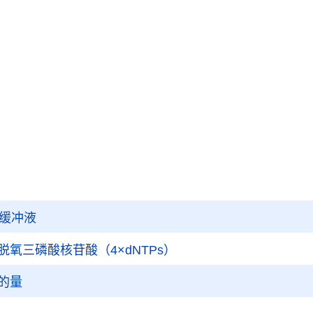
R缓冲液
脱氧三磷酸核苷酸（4×dNTPs）
的量