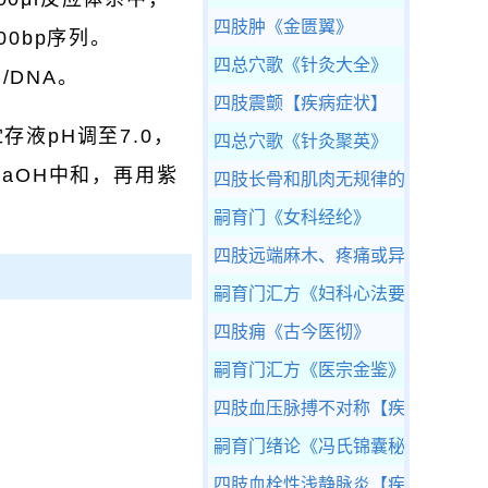
四肢肿
《金匮翼》
400bp序列。
四总穴歌
《针灸大全》
g/DNA。
四肢震颤
【疾病症状】
贮存液pH调至7.0，
四总穴歌
《针灸聚英》
aOH中和，再用紫
四肢长骨和肌肉无规律的酸痛
【疾
嗣育门
《女科经纶》
四肢远端麻木、疼痛或异样感觉
【
嗣育门汇方
《妇科心法要诀》
四肢痈
《古今医彻》
嗣育门汇方
《医宗金鉴》
四肢血压脉搏不对称
【疾病症状】
嗣育门绪论
《冯氏锦囊秘录》
四肢血栓性浅静脉炎
【疾病大全】