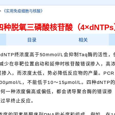
>
《实用免疫细胞与核酸》
种脱氧三磷酸核苷酸（4×dNTPs
目录
相关
ssignment of genes）的研究
dNTP终浓度高于50mmol/L会抑制Taq酶的活性，
铺片进行研究
以减少在非靶位置启动和延伸时核苷酸错误掺入，高
错误掺入，而浓度太低，势必降低反应物的产量。PCR
0μmol/L，不能低于10～15μmol/L。四种dNTP
色体制片
任何一种浓度偏高或偏低，都会诱导聚合酶的错误掺
，过早终止反应。
P浓度的因素是靶序列DNA的长度和组成，例如，在10