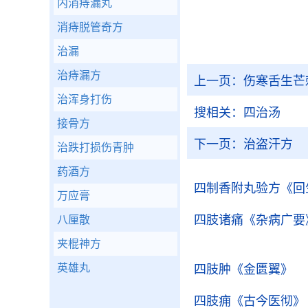
内消痔漏丸
消痔脱管奇方
治漏
治痔漏方
上一页：
伤寒舌生芒
治浑身打伤
搜相关：
四治汤
接骨方
下一页：
治盗汗方
治跌打损伤青肿
药酒方
四制香附丸验方
《回
万应膏
四肢诸痛
《杂病广要
八厘散
夹棍神方
英雄丸
四肢肿
《金匮翼》
四肢痈
《古今医彻》