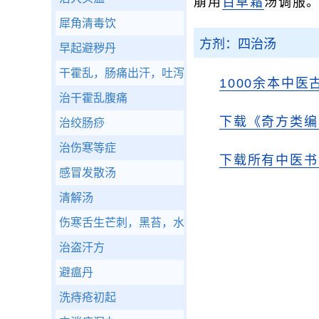
崩用
百草霜
汤调服
犀角清毒饮
方剂：四治汤
早起避秽丹
干霍乱，肠痛出汗，吐泻不出，危在旦夕
1000余本中医
治干霍乱腹痛
下载《奇方类编
治绞肠痧
治伤寒等症
下载所有中医书
感冒发散汤
清解汤
伤寒舌生芒刺，黑苔，水克火也，用劫法
治盗汗方
避瘟丹
洗痔疮初起