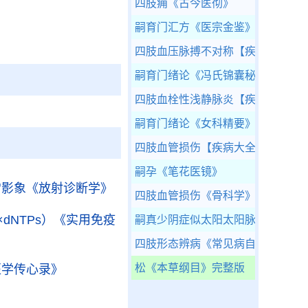
四肢痈
《古今医彻》
嗣育门汇方
《医宗金鉴》
四肢血压脉搏不对称
【疾病症状】
嗣育门绪论
《冯氏锦囊秘录》
四肢血栓性浅静脉炎
【疾病大全】
嗣育门绪论
《女科精要》
四肢血管损伤
【疾病大全】
嗣孕
《笔花医镜》
常影象
《放射诊断学》
四肢血管损伤
《骨科学》
dNTPs）
《实用免疫
嗣真少阴症似太阳太阳脉似少阴不
四肢形态辨病
《常见病自测》
松
《本草纲目》完整版
医学传心录》