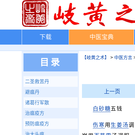
下载
中医宝典
【岐黄之术】
>
中医方言
目录
二圣救苦丹
上一页
避瘟丹
诸葛行军散
白砂糖
五钱
治瘟疫方
预防瘟疫方
伤寒
用
生姜汤
调
治大头瘟