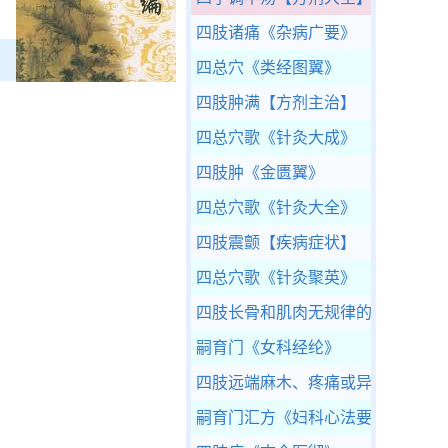
四肢诸痛
《杂病广要》
四总穴
《类经图翼》
四肢肿满
【方剂主治】
四总穴歌
《针灸大成》
四肢肿
《金匮翼》
四总穴歌
《针灸大全》
四肢震颤
【疾病症状】
四总穴歌
《针灸聚英》
四肢长骨和肌肉无规律的酸痛
【疾
嗣育门
《女科经纶》
四肢远端麻木、疼痛或异样感觉
【
嗣育门汇方
《妇科心法要诀》