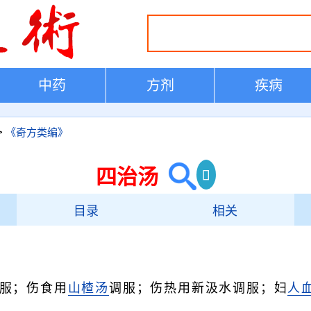
中药
方剂
疾病
>
《奇方类编》
四治汤
目录
相关
服；伤食用
山楂汤
调服；伤热用新汲水调服；妇
人