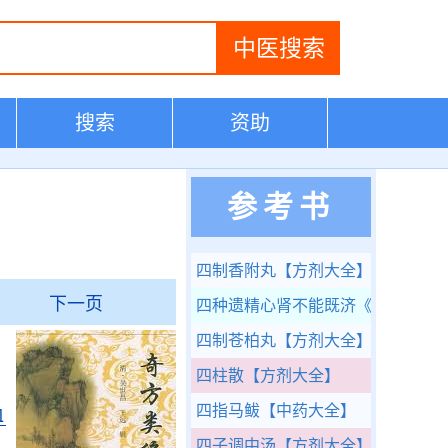
搜索
资助
参考书
四制香附丸
【方剂大全】
下一页
四种遗精心肾不能既济
《医学传心
四制苍柏丸
【方剂大全】
四柱散
【方剂大全】
四指马鲅
【中药大全】
血
四子调中汤
【方剂大全】