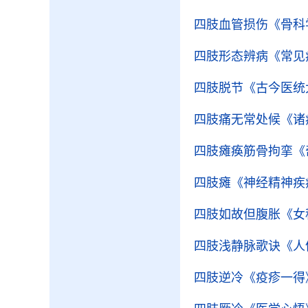
四肢血管损伤
《骨科
四肢形态辨病
《常见
四肢脱节
《古今医统
四肢痛无常处候
《诸
四肢瘫痪筋骨拘挛
《
四肢瘫
《神经精神疾
四肢如故但腹胀
《女
四肢浅静脉歌诀
《人
四肢逆冷
《疫疹一得