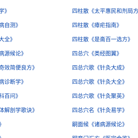
学》
四柱散
《太平惠民和剂局
病自测》
四柱散
《瘴疟指南》
大全》
四柱散
《是斋百一选方》
病源候论》
四总穴
《类经图翼》
奇效简便良方》
四总穴歌
《针灸大成》
病诊断学》
四总穴歌
《针灸大全》
科百问》
四总穴歌
《针灸聚英》
体解剖学歌诀》
四总穴名
《针灸易学》
》
嗣面候
《诸病源候论》