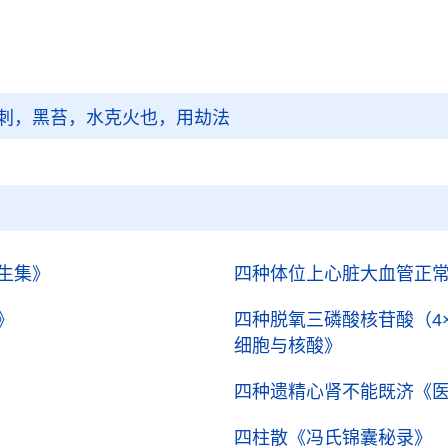
刺，黑苔，水克火也，用劫法
生集》
四种体位上心脏大血管正
》
四种脱氧三磷酸核苷酸（4×
细胞与核酸》
四种遗精心肾不能既济
《
四柱散
《冯氏锦囊秘录》