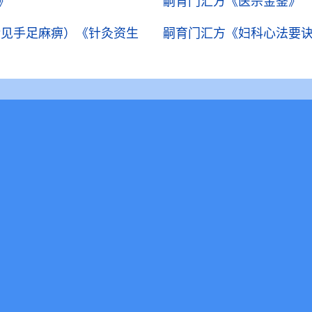
》
嗣育门汇方
《医宗金鉴》
余见手足麻痹）
《针灸资生
嗣育门汇方
《妇科心法要