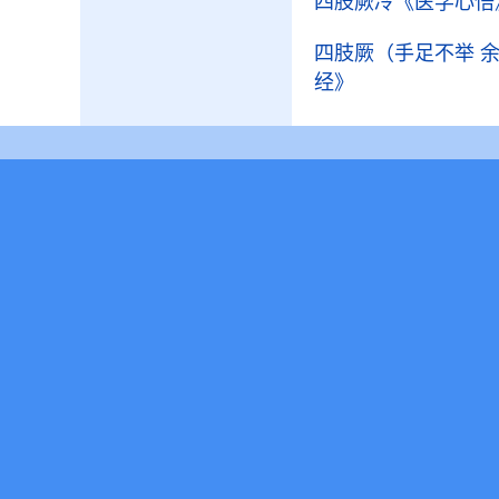
四肢厥冷
《医学心悟
四肢厥（手足不举 
经》