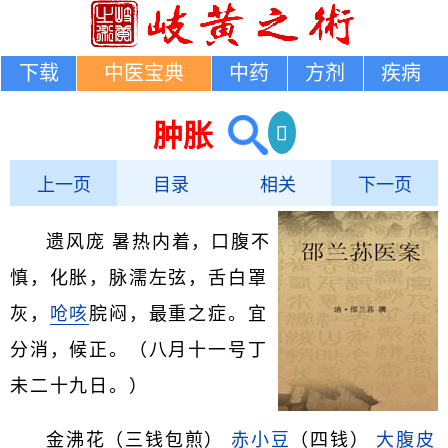
下载
中医宝典
中药
方剂
疾病
肿胀
上一页
目录
相关
下一页
遗风庞 暑热内着，口腹不
慎，化胀，脉濡左弦，舌白罩
灰，
呛咳
脘闷，最重之症。宜
分消，候正。（八月十一号丁
未二十九日。）
金沸花（三钱包煎）
赤小豆
（四钱）
大腹皮