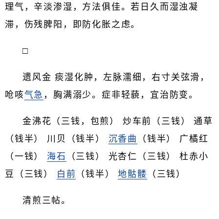
理气，辛淡渗湿，方法俱佳。若日久而湿浊凝
滞，伤残脾阳，即防化胀之虑。
□
遗风金 痰湿化肿，左脉濡细，右寸关弦滑，
呛咳
气急
，胸满溺少。症非轻藐，宜治防变。
金沸花（三钱，包煎） 炒车前（三钱） 通草
（钱半） 川贝（钱半）
沉香曲
（钱半） 广橘红
（一钱）
海石
（三钱） 光杏仁（三钱） 杜赤小
豆（三钱）
白前
（钱半）
地骷髅
（三钱）
清煎三帖。