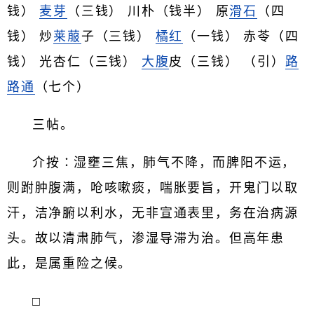
钱）
麦芽
（三钱） 川朴（钱半） 原
滑石
（四
钱） 炒
莱菔
子（三钱）
橘红
（一钱） 赤苓（四
钱） 光杏仁（三钱）
大腹
皮（三钱） （引）
路
路通
（七个）
三帖。
介按∶湿壅三焦，肺气不降，而脾阳不运，
则跗肿腹满，呛咳嗽痰，喘胀要旨，开鬼门以取
汗，洁净腑以利水，无非宣通表里，务在治病源
头。故以清肃肺气，渗湿导滞为治。但高年患
此，是属重险之候。
□