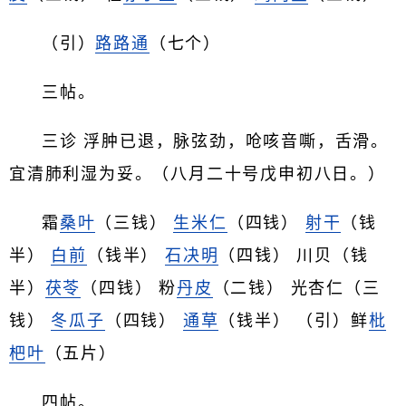
（引）
路路通
（七个）
三帖。
三诊 浮肿已退，脉弦劲，呛咳音嘶，舌滑。
宜清肺利湿为妥。（八月二十号戊申初八日。）
霜
桑叶
（三钱）
生米仁
（四钱）
射干
（钱
半）
白前
（钱半）
石决明
（四钱） 川贝（钱
半）
茯苓
（四钱） 粉
丹皮
（二钱） 光杏仁（三
钱）
冬瓜子
（四钱）
通草
（钱半） （引）鲜
枇
杷叶
（五片）
四帖。