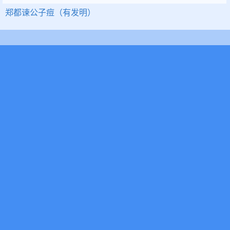
郑都谏公子痘（有发明）