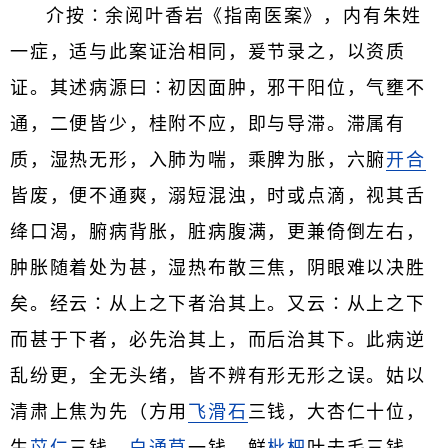
介按∶余阅叶香岩《指南医案》，内有朱姓
一症，适与此案证治相同，爰节录之，以资质
证。其述病源曰∶初因面肿，邪干阳位，气壅不
通，二便皆少，桂附不应，即与导滞。滞属有
质，湿热无形，入肺为喘，乘脾为胀，六腑
开合
皆废，便不通爽，溺短混浊，时或点滴，视其舌
绛口渴，腑病背胀，脏病腹满，更兼倚倒左右，
肿胀随着处为甚，湿热布散三焦，阴眼难以决胜
矣。经云∶从上之下者治其上。又云∶从上之下
而甚于下者，必先治其上，而后治其下。此病逆
乱纷更，全无头绪，皆不辨有形无形之误。姑以
清肃上焦为先（方用
飞滑石
三钱，大杏仁十位，