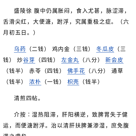
盛陵徐 腹中仍属胀闷，食入尤甚，脉涩滞，
舌滑尖红，大便溏，跗浮，究属重极之症。（六
月初五日。）
乌药
（二钱） 鸡内金（三钱）
冬瓜皮
（三
钱） 炒
谷芽
（四钱）
左金丸
（八分）
新会皮
（钱半） 赤苓（四钱）
佛手花
（八分） 通草
（钱半）
浓朴
（一钱）
枳壳
（钱半）
清煎四帖。
介按∶湿热阻滞，肝阳横逆，致脾胃失于健
运，而便溏跗浮。治以清肝扶脾兼渗湿，庶免腹