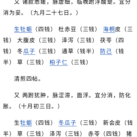
又 诸款悉瘥，脉虚细，临晚跗浮酸楚。宜分
消为妥。（九月二十七日。）
生牡蛎
（四钱） 杜赤豆（三钱）
海桐
皮（三
钱） 大腹皮（三钱） 泽泻（三钱） 茯苓（四
钱） 冬
瓜子
（三钱） 通草（钱半）
防己
（钱
半） 草（三钱）
柏子仁
（三钱）
清煎四帖。
又 两跗犹肿，脉涩滞，面浮。宜分消，防化
胀。（十月初三日。）
生
牡蛎
（四钱）
冬瓜子
（三钱） 新会皮（钱
半） 草（三钱） 泽泻（三钱） 赤苓（四钱） 猪