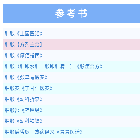
参考书
肿胀
《止园医话》
肿胀
【方剂主治】
肿胀
《瘴疟指南》
肿胀（肿即水肿．胀即肿满．）
《脉症治方》
肿胀
《张聿青医案》
肿胀案
《丁甘仁医案》
肿胀
《幼科折衷》
肿胀部
《神应经》
肿胀
《幼科铁镜》
肿胀后昏厥 热病经来
《景景医话》