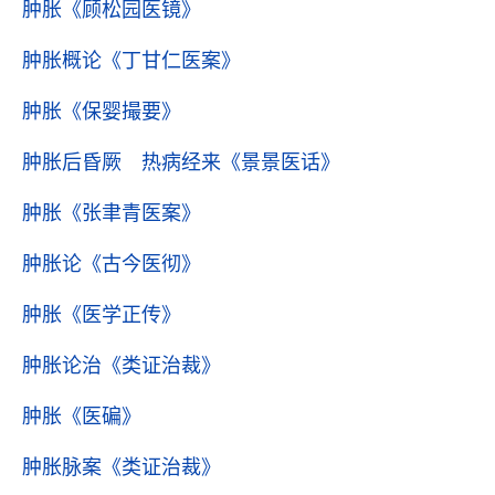
肿胀
《顾松园医镜》
肿胀概论
《丁甘仁医案》
肿胀
《保婴撮要》
肿胀后昏厥 热病经来
《景景医话》
肿胀
《张聿青医案》
肿胀论
《古今医彻》
肿胀
《医学正传》
肿胀论治
《类证治裁》
肿胀
《医碥》
肿胀脉案
《类证治裁》