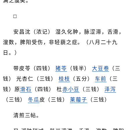
满之虞矣。
□
安昌沈（浓记） 湿久化肿，脉涩滞，舌滑，
溲数，脾阳受伤，非轻藐之症。（八月二十九
日。）
带皮苓（四钱）
猪苓
（钱半）
大豆卷
（三
钱） 光杏仁（三钱）
桂枝
（五分）
车前
（三
钱）原
滑石
（四钱） 杜
赤小豆
（三钱）
泽泻
（三钱）
冬瓜
皮（三钱）
莱菔子
（三钱）
清煎三帖。