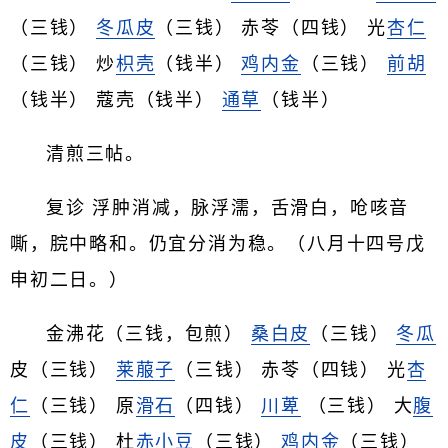
（三钱）
冬瓜皮
（三钱） 赤苓（四钱） 光
杏仁
（三钱） 炒
枳壳
（钱半）
鸡内金
（三钱）
前胡
（钱半） 蔻壳（钱半）
通草
（钱半）
清煎三帖。
复诊 浮肿消减，脉浮濡，舌滑白，呛咳音
嘶，脘中略和。仍宜分消为稳。（八月十四号戊
申初二日。）
金沸花（三钱，包煎）
桑白皮
（三钱）
冬瓜
皮（三钱）
莱菔子
（三钱） 赤苓（四钱） 光
杏
仁
（三钱） 原
滑石
（四钱）
川萆
（三钱） 大
腹
皮
（三钱） 杜
赤小豆
（三钱）
鸡内金
（三钱）