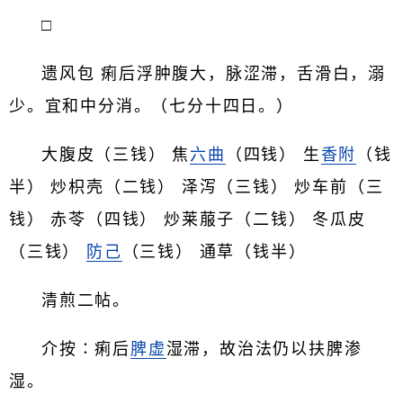
□
遗风包 痢后浮肿腹大，脉涩滞，舌滑白，溺
少。宜和中分消。（七分十四日。）
大腹皮（三钱） 焦
六曲
（四钱） 生
香附
（钱
半） 炒枳壳（二钱） 泽泻（三钱） 炒车前（三
钱） 赤苓（四钱） 炒莱菔子（二钱） 冬瓜皮
（三钱）
防己
（三钱） 通草（钱半）
清煎二帖。
介按∶痢后
脾虚
湿滞，故治法仍以扶脾渗
湿。