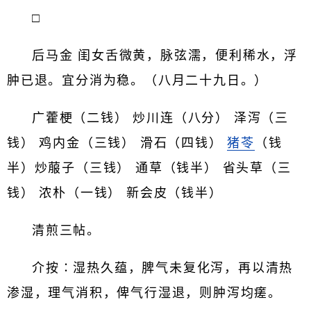
□
后马金 闺女舌微黄，脉弦濡，便利稀水，浮
肿已退。宜分消为稳。（八月二十九日。）
广藿梗（二钱） 炒川连（八分） 泽泻（三
钱） 鸡内金（三钱） 滑石（四钱）
猪苓
（钱
半）炒菔子（三钱） 通草（钱半） 省头草（三
钱） 浓朴（一钱） 新会皮（钱半）
清煎三帖。
介按∶湿热久蕴，脾气未复化泻，再以清热
渗湿，理气消积，俾气行湿退，则肿泻均瘥。