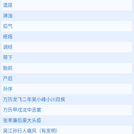
遗尿
淋浊
疝气
疮疡
调经
带下
胎前
产后
孙序
万历龙飞二年吴小峰小川目疾
万历甲戌沈中丞案
张孝廉后渠大头疫
吴江孙行人痛风（有发明）