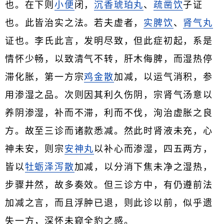
也。在下则
小便
闭，
沉香
琥珀丸
、
疏凿饮
子证
也。此皆治实之法。若夫虚者，
实脾饮
、
肾气丸
证也。李氏此言，发明尽致，但此症初起，系是
情怀少畅，以致清气不转，肝木侮脾，而湿热停
滞化胀，第一方宗
鸡金散
加减，以运气消积，参
用渗湿之品。次则因其利久伤阴，宗肾气汤意以
养阴渗湿，补而不滞，利而不伐，洵治虚胀之良
方。故至三诊而诸款悉减。然此时肾液未充，心
神未安，则宗
安神丸
以补心而渗湿，四五两方，
皆以
牡蛎泽泻散
加减，以分消下焦未净之湿热，
步骤井然，故多奏效。但三诊方中，有仍遵前法
加减之言，而且浮肿已退，则此诊以前，似乎遗
失一方，深怀未窥全豹之感。