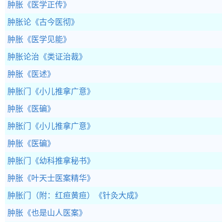
肿胀
《医学正传》
肿胀论
《古今医彻》
肿胀
《医学见能》
肿胀论治
《类证治裁》
肿胀
《医述》
肿胀门
《小儿推拿广意》
肿胀
《医碥》
肿胀门
《小儿推拿广意》
肿胀
《医碥》
肿胀门
《幼科推拿秘书》
肿胀
《叶天士医案精华》
肿胀门（附：红疸黄疸）
《针灸大成》
肿胀
《也是山人医案》