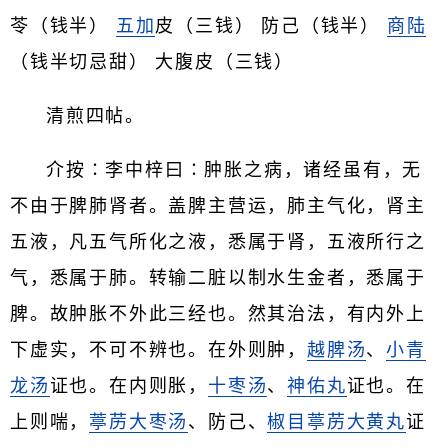
苓（钱半）
五加
皮（三钱） 防己（钱半）
商陆
（钱半切忌甜） 大腹皮（三钱）
清煎四帖。
介按∶李中梓曰∶肿胀之病，诸经虽有，无
不由于脾肺肾者。盖脾主营运，肺主气化，肾主
五液，凡五气所化之液，悉属于肾，五液所行之
气，悉属于肺。转输二脏以制水生金者，悉属于
脾。故肿胀不外此三经也。然其治法，有内外上
下虚实，不可不辨也。在外则肿，
越脾汤
、
小青
龙汤
证也。在内则胀，
十枣汤
、
神佑丸
证也。在
上则喘，
葶苈
大枣汤
、防己、
椒目
葶苈
大黄丸
证