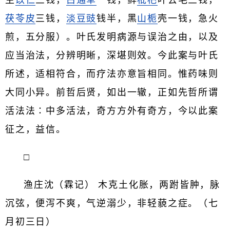
生
苡仁
三钱，
白通草
一钱，鲜
枇杷
叶去毛三钱，
茯苓皮
三钱，
淡豆豉
钱半，黑
山栀
壳一钱，急火
煎，五分服）。叶氏发明病源与误治之由，以及
应当治法，分辨明晰，深堪则效。今此案与叶氏
所述，适相符合，而疗法亦意旨相同。惟药味则
大同小异。前哲后贤，如出一辙，正如先哲所谓
活法法∶中多活法，奇方方外有奇方，今以此案
征之，益信。
□
渔庄沈（霖记） 木克土化胀，两跗皆肿，脉
沉弦，便泻不爽，气逆溺少，非轻藐之症。（七
月初三日）