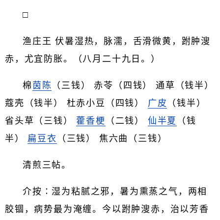
□
渔庄王 伏暑湿热，脉濡，舌滑微黄，跗肿溲
赤，尤宜防胀。（八月二十九日。）
棉
茵陈
（三钱） 赤苓（四钱） 通草（钱半）
蔻壳（钱半） 杜赤小豆（四钱）
广皮
（钱半）
省头草（三钱）
藿香梗
（二钱）
仙半夏
（钱
半）
扁豆衣
（三钱） 焦六曲（三钱）
清煎三帖。
介按∶湿为粘腻之邪，暑为熏蒸之气，两相
胶锢，病势最为淹缠。今以跗肿溲赤，治以芳香