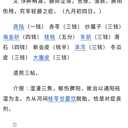
又 浮肿稍减，脉尚涩滞，舌滑，溲数，脾阳
伤残，究非轻藐之症。（九月初四日。）
商陆
（一钱） 赤苓（三钱） 炒菔子（三钱）
海金砂
（四钱）
桂枝
（五分）
车前
（三钱）滑
石（四钱） 新会皮（钱半）
泽泻
（三钱） 冬瓜
皮（三钱）
大腹皮
（三钱）
清煎三帖。
介按∶湿漫三焦，郁伤脾阳，故治以通阳祛
湿为主。方从河间
桂苓甘露饮
脱胎，恰是对症良
剂。
□