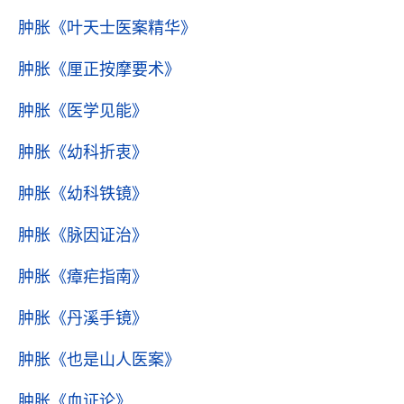
肿胀
《叶天士医案精华》
肿胀
《厘正按摩要术》
肿胀
《医学见能》
肿胀
《幼科折衷》
肿胀
《幼科铁镜》
肿胀
《脉因证治》
肿胀
《瘴疟指南》
肿胀
《丹溪手镜》
肿胀
《也是山人医案》
肿胀
《血证论》