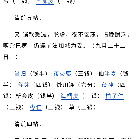
泻（三钱）
五加皮
（三钱）
清煎五帖。
又 诸款悉减，脉虚，夜不安寐，临晚跗浮，
嘈杂已瘥，仍遵前法加减为妥。（九月二十二
日。）
当归
（钱半）
夜交藤
（三钱） 仙
半夏
（钱
半）
谷芽
（四钱） 炒川连（六分）
茯神
（四
钱）新会皮（钱半）
海桐皮
（三钱）
柏子仁
（三钱）
枣仁
（三钱） 草（三钱）
清煎四帖。