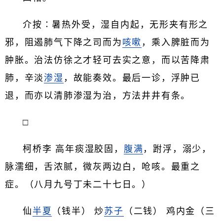
介按∶暑热外受，湿自内起，无形夹有形之
邪，阻遏肺气下降之司而为
咳嗽
，乘入脾脏而为
肿胀。治法仿徐之才轻可去实之意，而以苦降肃
肺，辛淡
渗湿
，故能奏效。最后一诊，浮肿已
退，而亦以清肺渗湿为治，方法井井有条。
□
柯桥李 高年痰湿胶固，
腹满
，跗浮，溺少，
脉濡细，舌浓腻，微灰两边白，呛咳。最重之
症。（八月九号丁未二十七日。）
仙
半夏
（钱半） 炒
苏子
（二钱） 鸡内金（三