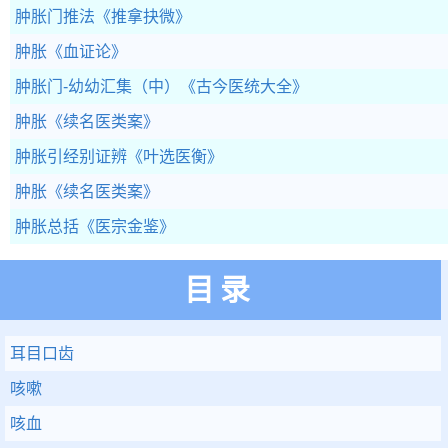
肿胀门推法
《推拿抉微》
肿胀
《血证论》
肿胀门-幼幼汇集（中）
《古今医统大全》
肿胀
《续名医类案》
肿胀引经别证辨
《叶选医衡》
肿胀
《续名医类案》
肿胀总括
《医宗金鉴》
目录
耳目口齿
咳嗽
咳血