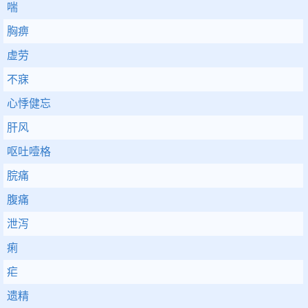
喘
胸痹
虚劳
不寐
心悸健忘
肝风
呕吐噎格
脘痛
腹痛
泄泻
痢
疟
遗精