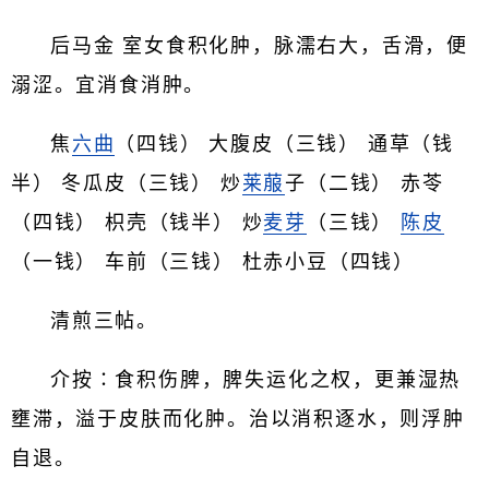
后马金 室女食积化肿，脉濡右大，舌滑，便
溺涩。宜消食消肿。
焦
六曲
（四钱） 大腹皮（三钱） 通草（钱
半） 冬瓜皮（三钱） 炒
莱菔
子（二钱） 赤苓
（四钱） 枳壳（钱半） 炒
麦芽
（三钱）
陈皮
（一钱） 车前（三钱） 杜赤小豆（四钱）
清煎三帖。
介按∶食积伤脾，脾失运化之权，更兼湿热
壅滞，溢于皮肤而化肿。治以消积逐水，则浮肿
自退。