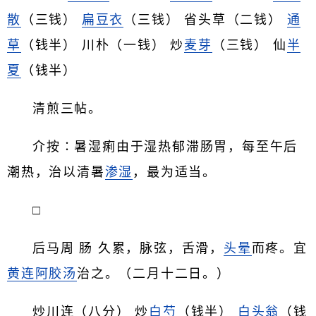
散
（三钱）
扁豆衣
（三钱） 省头草（二钱）
通
草
（钱半） 川朴（一钱） 炒
麦芽
（三钱） 仙
半
夏
（钱半）
清煎三帖。
介按∶暑湿痢由于湿热郁滞肠胃，每至午后
潮热，治以清暑
渗湿
，最为适当。
□
后马周 肠 久累，脉弦，舌滑，
头晕
而疼。宜
黄连阿胶汤
治之。（二月十二日。）
炒川连（八分） 炒
白芍
（钱半）
白头翁
（钱