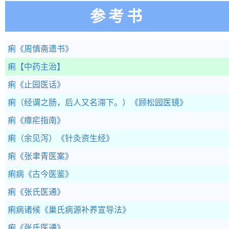
参考书
痢
《周慎斋遗书》
痢
【中药主治】
痢
《止园医话》
痢（经谓之肠，后人又名滞下。）
《顾松园医镜》
痢
《瘴疟指南》
痢（余见泻）
《针灸资生经》
痢
《张聿青医案》
痢病
《古今医鉴》
痢
《张氏医通》
痢病诸候
《巢氏病源补养宣导法》
痢
《张氏医通》