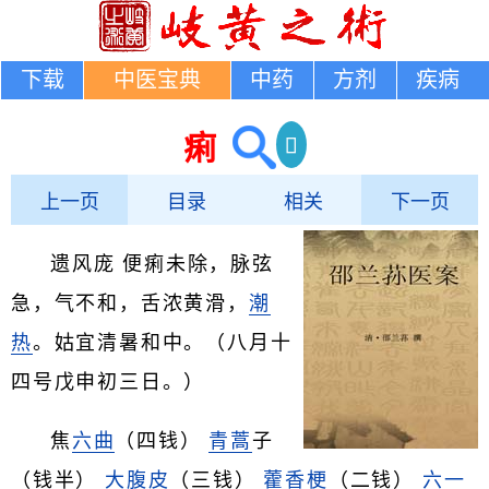
下载
中医宝典
中药
方剂
疾病
痢
上一页
目录
相关
下一页
遗风庞 便痢未除，脉弦
急，气不和，舌浓黄滑，
潮
热
。姑宜清暑和中。（八月十
四号戊申初三日。）
焦
六曲
（四钱）
青蒿
子
（钱半）
大腹皮
（三钱）
藿香梗
（二钱）
六一