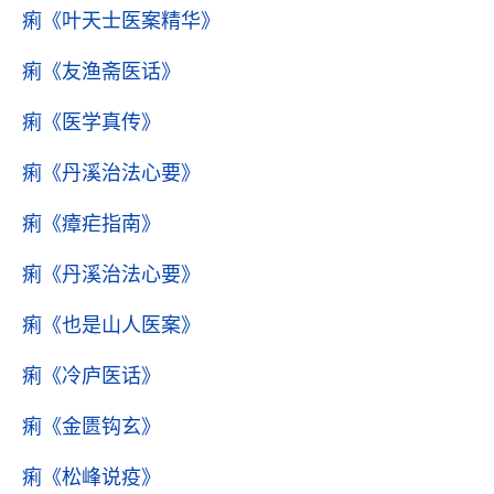
痢
《叶天士医案精华》
痢
《友渔斋医话》
痢
《医学真传》
痢
《丹溪治法心要》
痢
《瘴疟指南》
痢
《丹溪治法心要》
痢
《也是山人医案》
痢
《冷庐医话》
痢
《金匮钩玄》
痢
《松峰说疫》