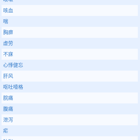
咳血
喘
胸痹
虚劳
不寐
心悸健忘
肝风
呕吐噎格
脘痛
腹痛
泄泻
疟