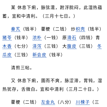
某 休息下痢，脉弦濡，跗浮脘闷，此湿热蕴
蓄，宜和中清利。（三月十七日。）
秦艽
（钱半） 藿梗（二钱） 炒
枳壳
（钱半）
猪苓
（钱半）
浓朴
（一钱） 原
滑石
（四钱）青
木香
（七分）
泽泻
（三钱） 大
腹皮
（三钱）
冬
瓜皮
（三钱）
新会皮
（钱半）
清煎三帖。
又 休息下痢，圊而不爽，脉涩滞，胃钝，湿
热犹存，舌微白。宜和中清利（三月二十日。）
藿梗（二钱）
左金丸
（八分）
川楝子
（三