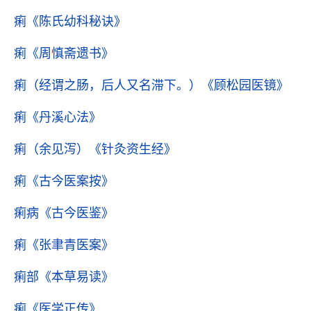
痢
《陈氏幼科秘诀》
痢
《周慎斋遗书》
痢（经谓之肠，后人又名滞下。）
《顾松园医镜》
痢
《丹溪心法》
痢（余见泻）
《针灸资生经》
痢
《古今医案按》
痢病
《古今医鉴》
痢
《张聿青医案》
痢部
《本草易读》
痢
《医学正传》