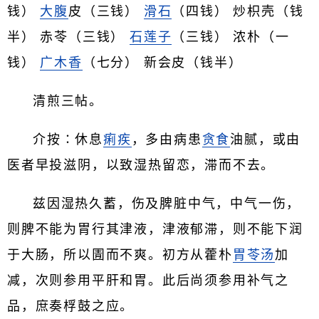
钱）
大腹
皮（三钱）
滑石
（四钱） 炒枳壳（钱
半） 赤苓（三钱）
石莲子
（三钱） 浓朴（一
钱）
广木香
（七分） 新会皮（钱半）
清煎三帖。
介按∶休息
痢疾
，多由病患
贪食
油腻，或由
医者早投滋阴，以致湿热留恋，滞而不去。
兹因湿热久蓄，伤及脾脏中气，中气一伤，
则脾不能为胃行其津液，津液郁滞，则不能下润
于大肠，所以圊而不爽。初方从藿朴
胃苓汤
加
减，次则参用平肝和胃。此后尚须参用补气之
品，庶奏桴鼓之应。