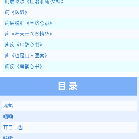
痢后呕哕
《证治准绳·女科》
痢
《医碥》
痢后脱肛
《圣济总录》
痢
《叶天士医案精华》
痢疾
《扁鹊心书》
痢
《也是山人医案》
痢疾
《扁鹊心书》
目录
温热
咽喉
耳目口齿
咳嗽