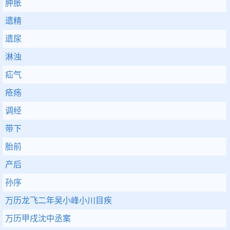
肿胀
遗精
遗尿
淋浊
疝气
疮疡
调经
带下
胎前
产后
孙序
万历龙飞二年吴小峰小川目疾
万历甲戌沈中丞案