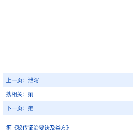
上一页：
泄泻
搜相关：
痢
下一页：
疟
痢
《秘传证治要诀及类方》