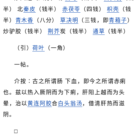
半） 北
秦皮
（钱半）
赤茯苓
（四钱）
枳壳
（钱
半）
青木香
（八分）
草决明
（三钱，即
青葙子
）
炒驴胶（钱半）
荆芥
炭（钱半）
通草
（钱半）
（引）
荷叶
（一角）
一帖。
介按∶古之所谓肠 下血，即今之所谓赤痢
也。兹以热入厥阴而为下痢，肝阳上越而为头
晕，治以
黄连
阿胶
合
白头翁汤
，借清肝热而滋
阴。
□