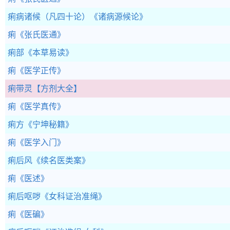
痢病诸候（凡四十论）
《诸病源候论》
痢
《张氏医通》
痢部
《本草易读》
痢
《医学正传》
痢带灵
【方剂大全】
痢
《医学真传》
痢方
《宁坤秘籍》
痢
《医学入门》
痢后风
《续名医类案》
痢
《医述》
痢后呕哕
《女科证治准绳》
痢
《医碥》