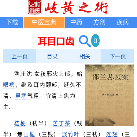
下载
中医宝典
中药
方剂
疾病
耳目口齿
上一页
目录
相关
下一页
渔庄沈 女孩邪火上郁，始
喉痹
，继及耳内颐部，延久不
清，
鼻塞
气粗。宜清上焦为
主。
桔梗
（钱半）
苦丁茶
（钱
半） 焦
山栀
（三钱）
淡竹叶
（三钱）
连翘
（三