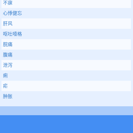
不寐
心悸健忘
肝风
呕吐噎格
脘痛
腹痛
泄泻
痢
疟
肿胀