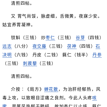
清煎四帖。
又 胃气尚馁，脉虚细，舌微黄，夜寐少安。
姑宜养胃凝神。
钗斛（三钱） 炒
枣仁
（三钱）
谷芽
（四钱）
远志
（八分）
夜交藤
（三钱）
茯神
（四钱）
石
决明
（六钱） 丹皮（二钱） 蕤仁（钱半）
丹参
（三钱）
刺蒺藜
（三钱）
清煎四帖。
介按∶《局方》
蝉花散
，为治肝经郁热，风
毒上攻，以致眼目涩痛之良剂。今此人头疼
咳
嗽
，是属风热郁于肺经，故加杏仁以止咳，蕤仁