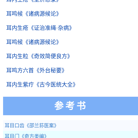
耳鸣候
《诸病源候论》
耳内生疮
《证治准绳·杂病》
耳鸣候
《诸病源候论》
耳内生粒
《奇效简便良方》
耳鸣方六首
《外台秘要》
耳内生紫疔
《古今医统大全》
参考书
耳目口齿
《邵兰荪医案》
耳目门
《奇方类编》