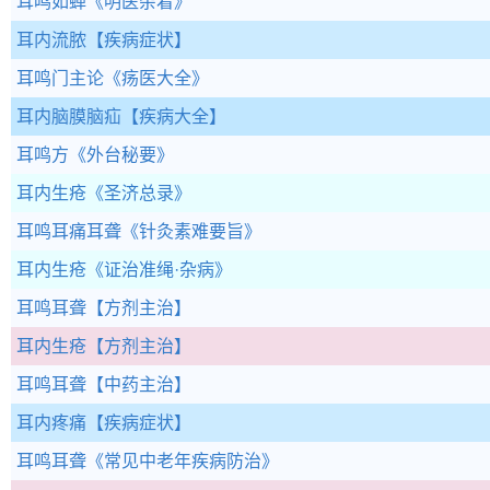
耳鸣如蝉
《明医杂着》
耳内流脓
【疾病症状】
耳鸣门主论
《疡医大全》
耳内脑膜脑疝
【疾病大全】
耳鸣方
《外台秘要》
耳内生疮
《圣济总录》
耳鸣耳痛耳聋
《针灸素难要旨》
耳内生疮
《证治准绳·杂病》
耳鸣耳聋
【方剂主治】
耳内生疮
【方剂主治】
耳鸣耳聋
【中药主治】
耳内疼痛
【疾病症状】
耳鸣耳聋
《常见中老年疾病防治》