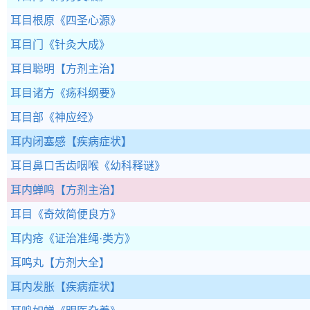
耳目根原
《四圣心源》
耳目门
《针灸大成》
耳目聪明
【方剂主治】
耳目诸方
《疡科纲要》
耳目部
《神应经》
耳内闭塞感
【疾病症状】
耳目鼻口舌齿咽喉
《幼科释谜》
耳内蝉鸣
【方剂主治】
耳目
《奇效简便良方》
耳内疮
《证治准绳·类方》
耳鸣丸
【方剂大全】
耳内发胀
【疾病症状】