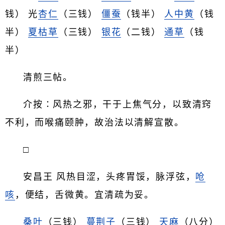
钱） 光
杏仁
（三钱）
僵蚕
（钱半）
人中黄
（钱
半）
夏枯草
（三钱）
银花
（二钱）
通草
（钱
半）
清煎三帖。
介按∶风热之邪，干于上焦气分，以致清窍
不利，而喉痛颐肿，故治法以清解宣散。
□
安昌王 风热目涩，头疼胃馁，脉浮弦，
呛
咳
，便结，舌微黄。宜清疏为妥。
桑叶
（三钱）
蔓荆子
（三钱）
天麻
（八分）