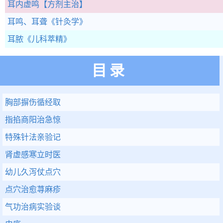
耳内虚鸣
【方剂主治】
耳鸣、耳聋
《针灸学》
耳脓
《儿科萃精》
目录
胸部摒伤循经取
指掐商阳治急惊
特殊针法亲验记
肾虚感寒立时医
幼儿久泻仗点穴
点穴治愈荨麻疹
气功治病实验谈