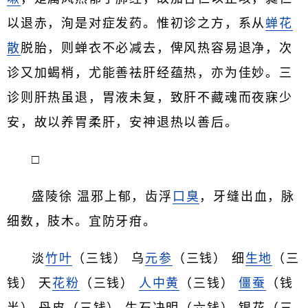
以退赤，洵是对症发药。惟初诊之方，系从
蝉花
散
脱胎，则蝉衣不必减去，俾风热容易退净，次
诊又加蝎梢，尤能善祛肝经蕴热，亦为佳妙。三
诊则肝热虽退，胃液未复，致肝不藏魂而夜寐少
安，故以养胃柔肝，安神退热以善后。
□
盛陵徐 温邪上郁，齿浮
口臭
，牙缝出血，脉
细数，肢木。宜防牙疳。
淡
竹叶
（三钱） 乌
元参
（三钱） 细
生地
（三
钱） 天
花粉
（三钱）
人中黄
（三钱）
僵蚕
（钱