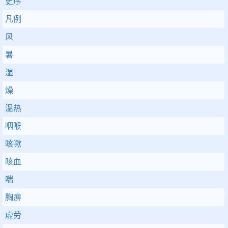
史序
凡例
风
暑
湿
燥
温热
咽喉
咳嗽
咳血
喘
胸痹
虚劳