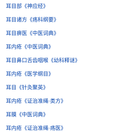
耳目部
《神应经》
耳目诸方
《疡科纲要》
耳目痹医
《中医词典》
耳内疮
《中医词典》
耳目鼻口舌齿咽喉
《幼科释谜》
耳内疮
《医学纲目》
耳目
《针灸聚英》
耳内疮
《证治准绳·类方》
耳膜
《中医词典》
耳内疮
《证治准绳·疡医》