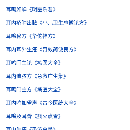
耳鸣如蝉
《明医杂着》
耳内疮肿出脓
《小儿卫生总微论方》
耳鸣秘方
《华佗神方》
耳内耳外生疮
《奇效简便良方》
耳鸣门主论
《疡医大全》
耳内流脓方
《急救广生集》
耳鸣门主方
《疡医大全》
耳内鸣如雀声
《古今医统大全》
耳鸣及耳聋
《痰火点雪》
耳内生疮
《圣济总录》