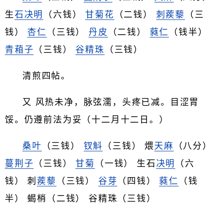
生
石决明
（六钱）
甘菊花
（二钱）
刺蒺藜
（三
钱）
杏仁
（三钱）
丹皮
（二钱）
蕤仁
（钱半）
青葙子
（三钱）
谷精珠
（三钱）
清煎四帖。
又 风热未净，脉弦濡，头疼已减。目涩胃
馁。仍遵前法为妥（十二月十二日。）
桑叶
（三钱）
钗斛
（三钱） 煨
天麻
（八分）
蔓荆子
（三钱）
甘菊
（一钱） 生石
决明
（六
钱） 刺
蒺藜
（三钱）
谷芽
（四钱）
蕤仁
（钱
半） 蝎梢（二钱） 谷精珠（三钱）