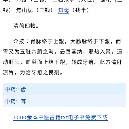
半） 丹皮（三钱） 生石决明（六钱） 银花（三
钱） 焦山栀（三钱）
知母
（钱半）
清煎四帖。
介按∶胃脉络于上龈，大肠脉络于下龈，而
胃又为五脏六腑之海，最善容纳，邪热入胃，逼
动肝阳，血溢而上结于龈，转成牙疳。此方清肝
凉胃，为治牙疳之良剂。
中药：齿
中药：耳
1000余本中医古籍txt电子书免费下载