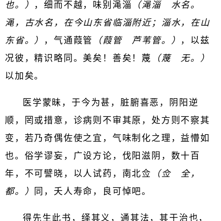
也。）
，细而不越，味别渑淄
（渑淄 水名。
渑，古水名，在今山东省临淄附近；淄水，在山
东省。）
，气通葭管
（葭管 芦苇管。）
，以兹
况彼，精识略同。美矣！善矣！蔑
（蔑 无。）
以加矣。
医学蒙昧，于今为甚，脏腑喜恶，阴阳逆
顺，罔或措意，诊病则不审其原，处方则不察其
变，若乃奇偶佐使之宜，气味制化之理，益懵如
也。俗学谬妄，广设方论，伐阳滋阴，数十百
年，不可譬晓，以人试药，南北佥
（佥 全，
都。）
同，夭人寿命，良可悼吧。
得先生此书，绎其义，通其法，其于治也，