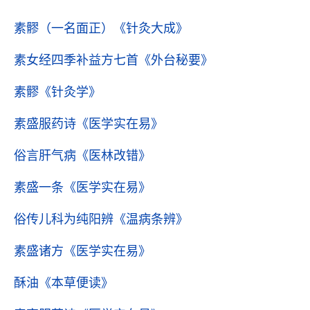
素髎（一名面正）
《针灸大成》
素女经四季补益方七首
《外台秘要》
素髎
《针灸学》
素盛服药诗
《医学实在易》
俗言肝气病
《医林改错》
素盛一条
《医学实在易》
俗传儿科为纯阳辨
《温病条辨》
素盛诸方
《医学实在易》
酥油
《本草便读》