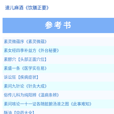
速儿麻酒
《饮膳正要》
参考书
素灵微蕴序
《素灵微蕴》
素女经四季补益方
《外台秘要》
素髎穴
【头部正面穴位】
素盛一条
《医学实在易》
诉讼狂
【疾病症状】
素问九针论
《针灸大成》
俗传儿科为纯阳辨
《温病条辨》
素问咳论一十一证各随脏腑汤液之图
《此事难知》
酥油
【中药大全】