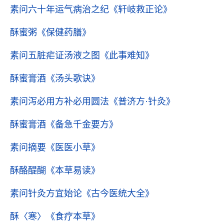
素问六十年运气病治之纪
《轩岐救正论》
酥蜜粥
《保健药膳》
素问五脏疟证汤液之图
《此事难知》
酥蜜膏酒
《汤头歌诀》
素问泻必用方补必用圆法
《普济方·针灸》
酥蜜膏酒
《备急千金要方》
素问摘要
《医医小草》
酥酪醍醐
《本草易读》
素问针灸方宜始论
《古今医统大全》
酥〈寒〉
《食疗本草》