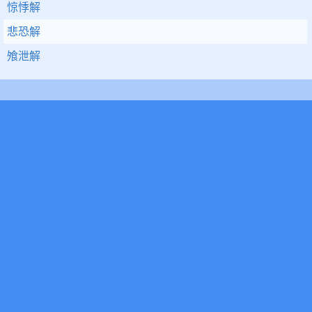
惊悸解
悲恐解
飧泄解