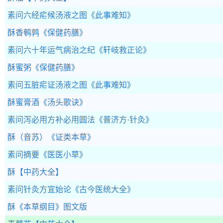
素问六经疟候汤液之图
《此事难知》
酥香鹌鹑
《保健药膳》
素问六十年运气病治之纪
《轩岐救正论》
酥蜜粥
《保健药膳》
素问五脏疟证汤液之图
《此事难知》
酥蜜膏酒
《汤头歌诀》
素问泻必用方补必用圆法
《普济方·针灸》
酥（音苏）
《证类本草》
素问摘要
《医医小草》
酥
【中药大全】
素问针灸方宜始论
《古今医统大全》
酥
《本草纲目》图文版