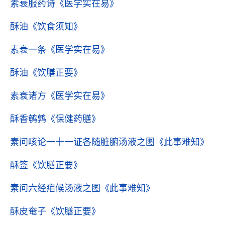
素衰服药诗
《医学实在易》
酥油
《饮食须知》
素衰一条
《医学实在易》
酥油
《饮膳正要》
素衰诸方
《医学实在易》
酥香鹌鹑
《保健药膳》
素问咳论一十一证各随脏腑汤液之图
《此事难知》
酥签
《饮膳正要》
素问六经疟候汤液之图
《此事难知》
酥皮奄子
《饮膳正要》