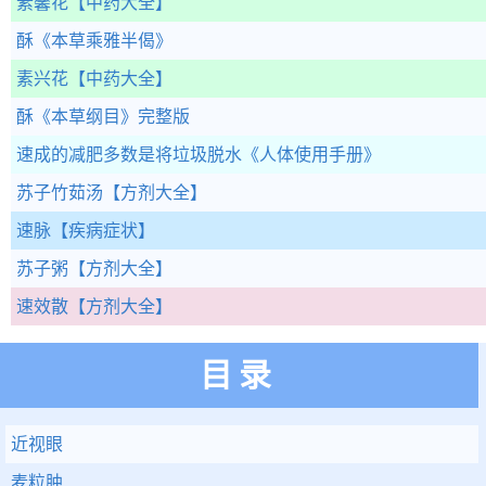
素馨花
【中药大全】
酥
《本草乘雅半偈》
素兴花
【中药大全】
酥
《本草纲目》完整版
速成的减肥多数是将垃圾脱水
《人体使用手册》
苏子竹茹汤
【方剂大全】
速脉
【疾病症状】
苏子粥
【方剂大全】
速效散
【方剂大全】
目录
近视眼
麦粒肿