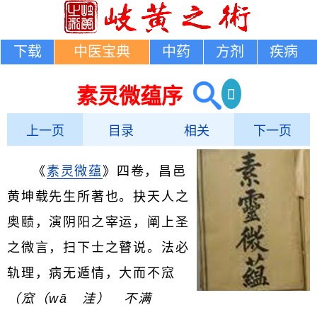
下载
中医宝典
中药
方剂
疾病
素灵微蕴序
上一页
目录
相关
下一页
《
素灵微蕴
》四卷，昌邑
黄坤载先生所著也。抉天人之
奥赜，演阴阳之宰运，阐上圣
之微言，扫下士之瞽说。法必
轨理，病无遁情，大而不窊
（窊（wā 洼） 不满