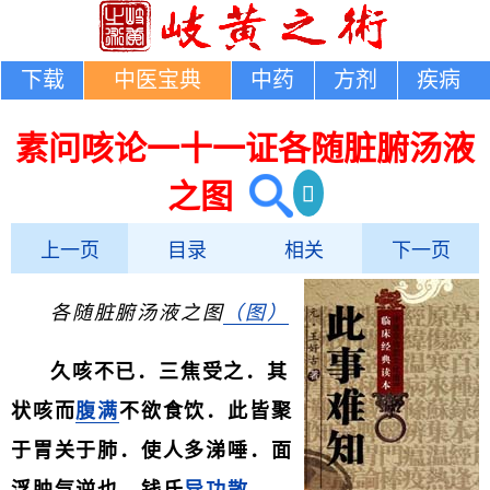
下载
中医宝典
中药
方剂
疾病
素问咳论一十一证各随脏腑汤液
之图
上一页
目录
相关
下一页
各随脏腑汤液之图
（图）
久咳不已．三焦受之．其
状咳而
腹满
不欲食饮．此皆聚
于胃关于肺．使人多涕唾．面