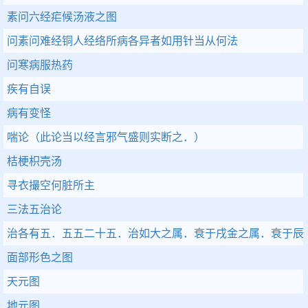
素问六经疟候汤液之图
问素问难经铜人经络所病各异者如用针当从何法
问寒病服热药
疾有自误
病有变怪
喘论（此论当以经言邪气盛则实断之．）
桔梗枳壳汤
寻衣撮空何脏所主
三法五治论
治各有五．五五二十五．治如大之属．衰于戌金之属．衰于辰
面部形色之图
天元图
地元图