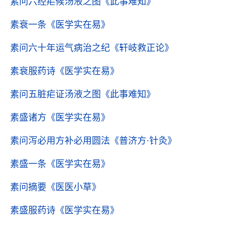
素问六经疟候汤液之图
《此事难知》
素衰一条
《医学实在易》
素问六十年运气病治之纪
《轩岐救正论》
素衰服药诗
《医学实在易》
素问五脏疟证汤液之图
《此事难知》
素盛诸方
《医学实在易》
素问泻必用方补必用圆法
《普济方·针灸》
素盛一条
《医学实在易》
素问摘要
《医医小草》
素盛服药诗
《医学实在易》