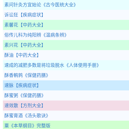
素问针灸方宜始论
《古今医统大全》
诉讼狂
【疾病症状】
素馨花
【中药大全】
俗传儿科为纯阳辨
《温病条辨》
素兴花
【中药大全】
酥油
【中药大全】
速成的减肥多数是将垃圾脱水
《人体使用手册》
酥香鹌鹑
《保健药膳》
速脉
【疾病症状】
酥蜜粥
《保健药膳》
速效散
【方剂大全】
酥蜜膏酒
《汤头歌诀》
粟
《本草纲目》完整版