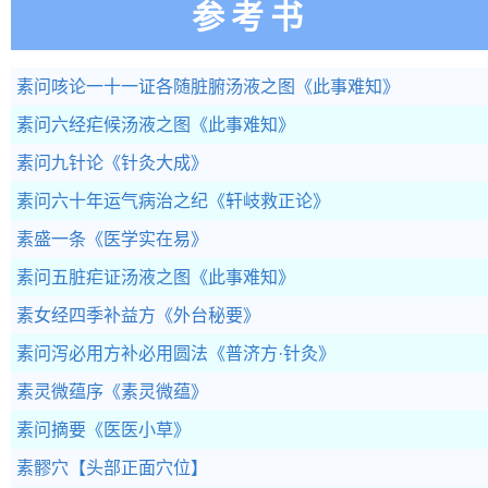
参考书
素问咳论一十一证各随脏腑汤液之图
《此事难知》
素问六经疟候汤液之图
《此事难知》
素问九针论
《针灸大成》
素问六十年运气病治之纪
《轩岐救正论》
素盛一条
《医学实在易》
素问五脏疟证汤液之图
《此事难知》
素女经四季补益方
《外台秘要》
素问泻必用方补必用圆法
《普济方·针灸》
素灵微蕴序
《素灵微蕴》
素问摘要
《医医小草》
素髎穴
【头部正面穴位】