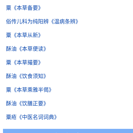
粟
《本草备要》
俗传儿科为纯阳辨
《温病条辨》
粟
《本草从新》
酥油
《本草便读》
粟
《本草撮要》
酥油
《饮食须知》
粟
《本草乘雅半偈》
酥油
《饮膳正要》
粟疮
《中医名词词典》