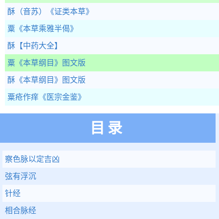
酥（音苏）
《证类本草》
粟
《本草乘雅半偈》
酥
【中药大全】
粟
《本草纲目》图文版
酥
《本草纲目》图文版
粟疮作痒
《医宗金鉴》
目录
察色脉以定吉凶
弦有浮沉
针经
相合脉经