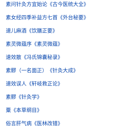
素问针灸方宜始论
《古今医统大全》
素女经四季补益方七首
《外台秘要》
速儿麻酒
《饮膳正要》
素灵微蕴序
《素灵微蕴》
速效散
《冯氏锦囊秘录》
素髎（一名面正）
《针灸大成》
速效误人
《轩岐救正论》
素髎
《针灸学》
粟
《本草纲目》
俗言肝气病
《医林改错》