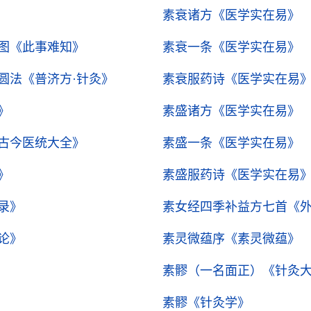
素衰诸方
《医学实在易》
属．衰于辰．是也
图
《此事难知》
素衰一条
《医学实在易》
圆法
《普济方·针灸》
素衰服药诗
《医学实在易
》
素盛诸方
《医学实在易》
古今医统大全》
素盛一条
《医学实在易》
》
素盛服药诗
《医学实在易
录》
素女经四季补益方七首
《
论》
素灵微蕴序
《素灵微蕴》
素髎（一名面正）
《针灸
素髎
《针灸学》