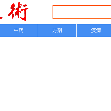
中药
方剂
疾病