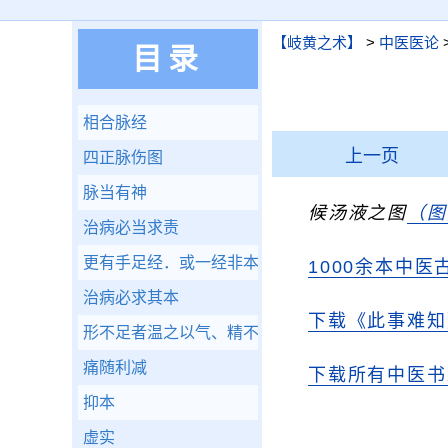
【岐黄之术】
>
中医医论
目录
相合脉经
上一页
四正脉伤图
脉当有神
候汤液之图
（图
治病必当求责
更有手足经．或一经非本家病而自他经流入者．亦
1000余本中医
治病必求其本
下载《此事难知
形不足者温之以气、精不足者补之以味
痛随利减
下载所有中医书
抑本
虚实