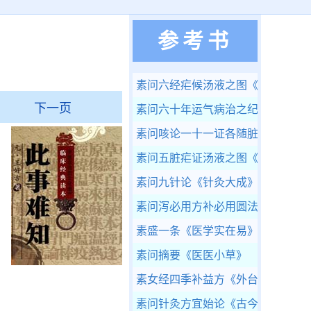
参考书
素问六经疟候汤液之图
《此事难知
下一页
素问六十年运气病治之纪
《轩岐救
素问咳论一十一证各随脏腑汤液之
素问五脏疟证汤液之图
《此事难知
素问九针论
《针灸大成》
素问泻必用方补必用圆法
《普济方·
素盛一条
《医学实在易》
素问摘要
《医医小草》
素女经四季补益方
《外台秘要》
素问针灸方宜始论
《古今医统大全