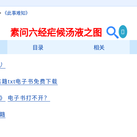
>
《此事难知》
素问六经疟候汤液之图
目录
相关
）
当求责
古籍txt电子书免费下载
》
电子书打不开？
籍