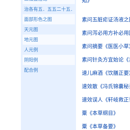
知》
治各有五．五五二十五．治如大之属．衰于戌金之
面部形色之图
素问五脏疟证汤液之
天元图
素问泻必用方补必用
地元图
素问摘要
《医医小草
人元例
素问针灸方宜始论
《
阴阳例
配合例
速儿麻酒
《饮膳正要
速效散
《冯氏锦囊秘
速效误人
《轩岐救正
粟
《本草纲目》
粟
《本草备要》