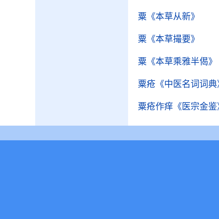
粟
《本草从新》
粟
《本草撮要》
粟
《本草乘雅半偈》
粟疮
《中医名词词典
粟疮作痒
《医宗金鉴