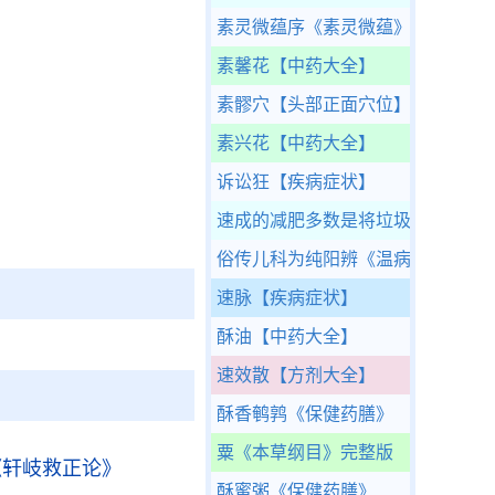
素灵微蕴序
《素灵微蕴》
素馨花
【中药大全】
素髎穴
【头部正面穴位】
素兴花
【中药大全】
诉讼狂
【疾病症状】
速成的减肥多数是将垃圾脱水
《人
俗传儿科为纯阳辨
《温病条辨》
速脉
【疾病症状】
酥油
【中药大全】
速效散
【方剂大全】
酥香鹌鹑
《保健药膳》
粟
《本草纲目》完整版
《轩岐救正论》
酥蜜粥
《保健药膳》