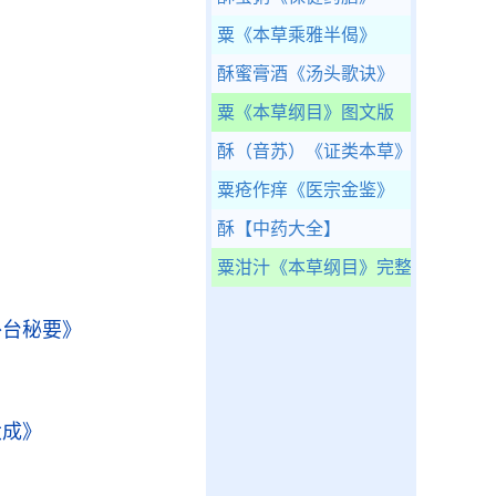
粟
《本草乘雅半偈》
酥蜜膏酒
《汤头歌诀》
粟
《本草纲目》图文版
》
酥（音苏）
《证类本草》
粟疮作痒
《医宗金鉴》
酥
【中药大全】
粟泔汁
《本草纲目》完整版
》
外台秘要》
大成》