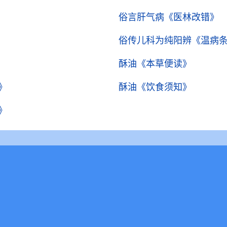
俗言肝气病
《医林改错》
俗传儿科为纯阳辨
《温病
酥油
《本草便读》
》
酥油
《饮食须知》
》