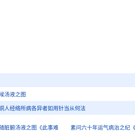
作何治
三至何以治之
候汤液之图
铜人经络所病各异者如用针当从何法
随脏腑汤液之图
《此事难
素问六十年运气病治之纪