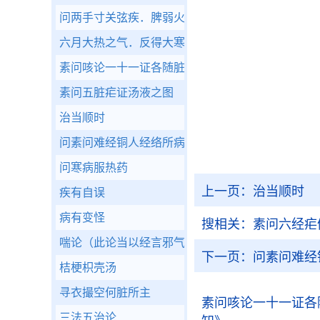
问两手寸关弦疾．脾弱火胜．木旺．土亏．金烁当
六月大热之气．反得大寒之病气难布息身凉脉迟二
素问咳论一十一证各随脏腑汤液之图
素问五脏疟证汤液之图
治当顺时
问素问难经铜人经络所病各异者如用针当从何法
问寒病服热药
上一页：
治当顺时
疾有自误
病有变怪
搜相关：
素问六经疟
喘论（此论当以经言邪气盛则实断之．）
下一页：
问素问难经
桔梗枳壳汤
寻衣撮空何脏所主
素问咳论一十一证各
三法五治论