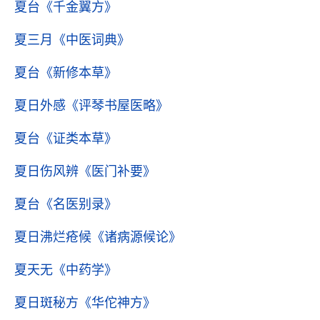
夏台
《千金翼方》
夏三月
《中医词典》
夏台
《新修本草》
夏日外感
《评琴书屋医略》
夏台
《证类本草》
夏日伤风辨
《医门补要》
夏台
《名医别录》
夏日沸烂疮候
《诸病源候论》
夏天无
《中药学》
夏日斑秘方
《华佗神方》