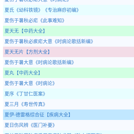
夏氏《幼科铁镜》
《专治麻痧初编》
夏伤于暑秋必疟
《此事难知》
夏天无
【中药大全】
夏伤于暑秋必痎疟大意
《时病论歌括新编》
夏天无片
【方剂大全】
夏伤于暑大意
《时病论歌括新编》
夏丸
【中药大全】
夏伤于暑大意
《时病论》
夏序
《丁甘仁医案》
夏三月
《寿世传真》
夏伊-德雷格综合征
【疾病大全】
夏日伤风辨
《医门补要》