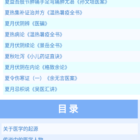
夏益吾肢节肿痛手足弯痛肿尤甚
《孙文垣医案》
夏热集补证治并方
《温热暑疫全书》
夏月伏阴辨
《医碥》
夏热病论
《温热暑疫全书》
夏月伏阴续论
《景岳全书》
夏秋吐泻
《小儿药证直诀》
夏月伏阴在内论
《格致余论》
夏令伤寒证（一）
《余无言医案》
夏月忌枳说
《吴医汇讲》
目录
关于医学的起源
传说中的医学人物