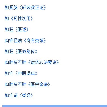
如紧脉
《轩岐救正论》
如
《药性切用》
如狂
《医述》
肉锥怪病
《奇方类编》
如狂
《医效秘传》
肉肿疮不肿
《痘疹心法要诀》
如疟
《中医词典》
肉肿疮不肿
《医宗金鉴》
如疟证
《类经》