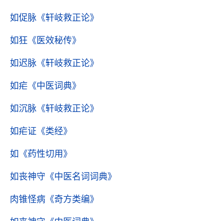
如促脉
《轩岐救正论》
如狂
《医效秘传》
如迟脉
《轩岐救正论》
如疟
《中医词典》
如沉脉
《轩岐救正论》
如疟证
《类经》
如
《药性切用》
如丧神守
《中医名词词典》
肉锥怪病
《奇方类编》