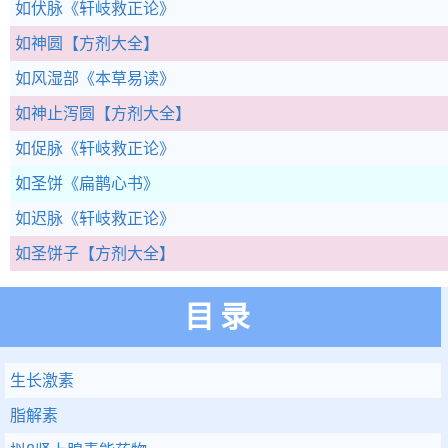
如伏脉
《轩岐救正论》
如神圆
【方剂大全】
如风湿部
《本草易读》
如神止泻圆
【方剂大全】
如促脉
《轩岐救正论》
如圣饼
《扁鹊心书》
如迟脉
《轩岐救正论》
如圣饼子
【方剂大全】
目录
生长激素
脂解素