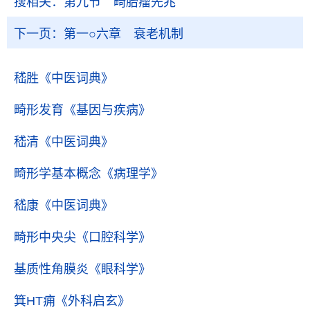
搜相关：
第九节 畸胎瘤先兆
下一页：
第一○六章 衰老机制
嵇胜
《中医词典》
畸形发育
《基因与疾病》
嵇清
《中医词典》
畸形学基本概念
《病理学》
嵇康
《中医词典》
畸形中央尖
《口腔科学》
基质性角膜炎
《眼科学》
箕HT痈
《外科启玄》